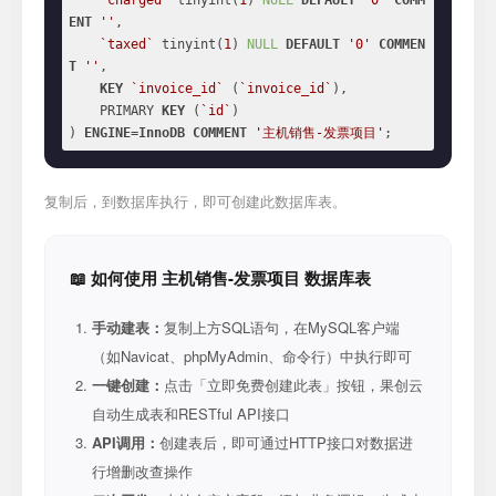
`charged`
 tinyint(
1
) 
NULL
DEFAULT
'0'
COMM
ENT
''
,

`taxed`
 tinyint(
1
) 
NULL
DEFAULT
'0'
COMMEN
T
''
,

KEY
`invoice_id`
 (
`invoice_id`
),

    PRIMARY 
KEY
 (
`id`
)

) 
ENGINE
=
InnoDB
COMMENT
'主机销售-发票项目'
;
复制后，到数据库执行，即可创建此数据库表。
📖 如何使用 主机销售-发票项目 数据库表
手动建表：
复制上方SQL语句，在MySQL客户端
（如Navicat、phpMyAdmin、命令行）中执行即可
一键创建：
点击「立即免费创建此表」按钮，果创云
自动生成表和RESTful API接口
API调用：
创建表后，即可通过HTTP接口对数据进
行增删改查操作