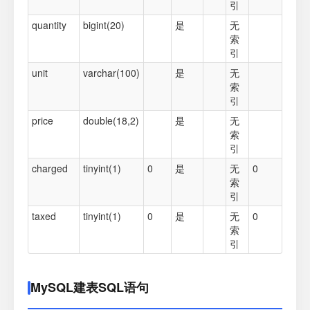
引
quantity
bigint(20)
是
无
索
引
unit
varchar(100)
是
无
索
引
price
double(18,2)
是
无
索
引
charged
tinyint(1)
0
是
无
0
索
引
taxed
tinyint(1)
0
是
无
0
索
引
MySQL建表SQL语句