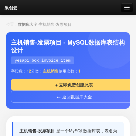
果创云
数据表单
位置：
数据库大全
›
主机销售-发票项目
API接口
主机销售-发票项目 - MySQL数据库表结构
设计
云存储
yesapi_box_invoice_item
流量
剩余接口流量
字段数：
12
分类：
主机销售
使用次数：
1
我的
+ 立即免费创建此表
← 返回数据库大全
套餐
加流量
主机销售-发票项目
是一个MySQL数据库表，表名为