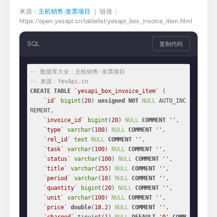
来源：
主机销售-发票项目
| 链接：
https://open.yesapi.cn/tablelist/yesapi_box_invoice_item.html
SQL
复制代码
-- 数据库大全：主机销售-发票项目
-- 来源：YesApi.cn
CREATE
TABLE
`yesapi_box_invoice_item`
 (

`id`
bigint
(
20
) 
unsigned
NOT
NULL
 AUTO_INC
REMENT,

`invoice_id`
bigint
(
20
) 
NULL
COMMENT
''
,

`type`
varchar
(
100
) 
NULL
COMMENT
''
,

`rel_id`
text
NULL
COMMENT
''
,

`task`
varchar
(
100
) 
NULL
COMMENT
''
,

`status`
varchar
(
100
) 
NULL
COMMENT
''
,

`title`
varchar
(
255
) 
NULL
COMMENT
''
,

`period`
varchar
(
10
) 
NULL
COMMENT
''
,

`quantity`
bigint
(
20
) 
NULL
COMMENT
''
,

`unit`
varchar
(
100
) 
NULL
COMMENT
''
,

`price`
double
(
18
,
2
) 
NULL
COMMENT
''
,
