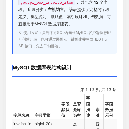
注册
， 共包含
12
个字
yesapi_box_invoice_item
段。 所属分类：
主机销售
。 该表提供了完整的字段
定义、类型说明、默认值、索引设计和示例数据，可
登录
直接用于MySQL数据库建表。
💡 使用方式：复制下方SQL语句到MySQL客户端执行即
接口测试
可创建此表；也可通过果创云一键创建并生成RESTful
API接口，免去手动部署。
MySQL数据库表结构设计
第 1-12 条, 共 12 条.
字
字段
是否
段
字段
默认
允许
描
索
数据
字段名称
字段类型
值
为空
述
引
示例
invoice_id
bigint(20)
是
普