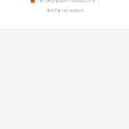
粤公网安备44011302002121号 |
粤ICP备19016086号