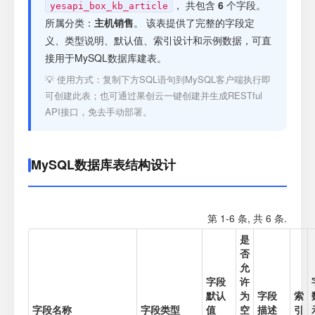
注册
， 共包含
6
个字段。
yesapi_box_kb_article
所属分类：
主机销售
。 该表提供了完整的字段定
义、类型说明、默认值、索引设计和示例数据，可直
登录
接用于MySQL数据库建表。
💡 使用方式：复制下方SQL语句到MySQL客户端执行即
接口测试
可创建此表；也可通过果创云一键创建并生成RESTful
API接口，免去手动部署。
MySQL数据库表结构设计
第 1-6 条, 共 6 条.
是
否
允
字段
许
默认
为
字段
索
字段名称
字段类型
值
空
描述
引