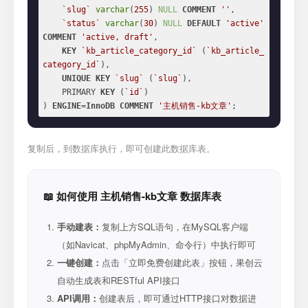
`slug`
varchar
(
255
) 
NULL
COMMENT
''
,

`status`
varchar
(
30
) 
NULL
DEFAULT
'active'
COMMENT
'active, draft'
,

KEY
`kb_article_category_id`
 (
`kb_article_
category_id`
),

UNIQUE
KEY
`slug`
 (
`slug`
),

    PRIMARY 
KEY
 (
`id`
)

) 
ENGINE
=
InnoDB
COMMENT
'主机销售-kb文章'
;
复制后，到数据库执行，即可创建此数据库表。
📖 如何使用 主机销售-kb文章 数据库表
手动建表：
复制上方SQL语句，在MySQL客户端
（如Navicat、phpMyAdmin、命令行）中执行即可
一键创建：
点击「立即免费创建此表」按钮，果创云
自动生成表和RESTful API接口
API调用：
创建表后，即可通过HTTP接口对数据进