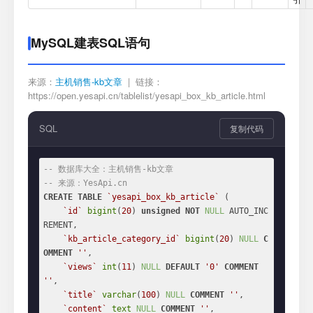
MySQL建表SQL语句
来源：
主机销售-kb文章
| 链接：
https://open.yesapi.cn/tablelist/yesapi_box_kb_article.html
SQL
复制代码
-- 数据库大全：主机销售-kb文章
-- 来源：YesApi.cn
CREATE
TABLE
`yesapi_box_kb_article`
 (

`id`
bigint
(
20
) 
unsigned
NOT
NULL
 AUTO_INC
REMENT,

`kb_article_category_id`
bigint
(
20
) 
NULL
C
OMMENT
''
,

`views`
int
(
11
) 
NULL
DEFAULT
'0'
COMMENT
''
,

`title`
varchar
(
100
) 
NULL
COMMENT
''
,

`content`
text
NULL
COMMENT
''
,
