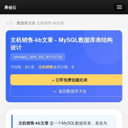
果创云
数据表单
位置：
数据库大全
›
主机销售-kb文章
API接口
主机销售-kb文章 - MySQL数据库表结构
设计
云存储
yesapi_box_kb_article
流量
剩余接口流量
字段数：
6
分类：
主机销售
使用次数：
0
我的
+ 立即免费创建此表
← 返回数据库大全
套餐
加流量
主机销售-kb文章
是一个MySQL数据库表，表名为