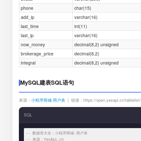
phone
char(15)
add_ip
varchar(16)
last_time
int(11)
last_ip
varchar(16)
now_money
decimal(8,2) unsigned
brokerage_price
decimal(8,2)
integral
decimal(8,2) unsigned
MySQL建表SQL语句
来源：
小程序商城-用户表
| 链接：https://open.yesapi.cn/tablelist/
SQL
-- 数据库大全：小程序商城-用户表
-- 来源：YesApi.cn