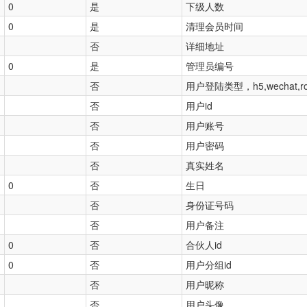
0
是
下级人数
0
是
清理会员时间
否
详细地址
0
是
管理员编号
否
用户登陆类型，h5,wechat,rou
否
用户id
否
用户账号
否
用户密码
否
真实姓名
0
否
生日
否
身份证号码
否
用户备注
0
否
合伙人id
0
否
用户分组id
否
用户昵称
否
用户头像