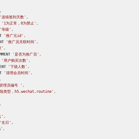


'连续签到天数'
,

'1为正常，0为禁止'
,

'等级'
,

T
'推广元id'
,

NT
'推广员关联时间'
,

型'
,

MMENT
'是否为推广员'
,

'用户购买次数'
,

ENT
'下级人数'
,

T
'清理会员时间'
,

,

'管理员编号 '
,

类型，h5,wechat,routine'
,

,

名'
,

'生日'
,

'
,
