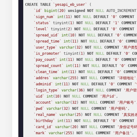
CREATE
TABLE
`yesapi_eb_user`
 (

`id`
bigint
(
20
) 
unsigned
NOT
NULL
 AUTO_INCREMENT,
`sign_num`
int
(
11
) 
NOT
NULL
DEFAULT
'0'
COMMENT
`status`
 tinyint(
1
) 
NOT
NULL
DEFAULT
'1'
COMMENT
`level`
 tinyint(
2
) 
NOT
NULL
DEFAULT
'0'
COMMENT
`spread_uid`
int
(
10
) 
NOT
NULL
DEFAULT
'0'
COMMEN
`spread_time`
int
(
11
) 
NOT
NULL
DEFAULT
'0'
COMME
`user_type`
varchar
(
32
) 
NOT
NULL
COMMENT
'用户类
`is_promoter`
 tinyint(
1
) 
NOT
NULL
DEFAULT
'0'
CO
`pay_count`
int
(
11
) 
NOT
NULL
DEFAULT
'0'
COMMENT
`spread_count`
int
(
11
) 
NOT
NULL
DEFAULT
'0'
COMM
`clean_time`
int
(
11
) 
NOT
NULL
DEFAULT
'0'
COMMEN
`addres`
varchar
(
255
) 
NOT
NULL
COMMENT
'详细地址'
`adminid`
int
(
11
) 
NOT
NULL
DEFAULT
'0'
COMMENT
`login_type`
varchar
(
36
) 
NOT
NULL
COMMENT
'用户登陆
`uid`
int
(
10
) 
NOT
NULL
COMMENT
'用户id'
,

`account`
varchar
(
32
) 
NOT
NULL
COMMENT
'用户账号'
`pwd`
varchar
(
32
) 
NOT
NULL
COMMENT
'用户密码'
,

`real_name`
varchar
(
25
) 
NOT
NULL
COMMENT
'真实姓
`birthday`
int
(
11
) 
NOT
NULL
DEFAULT
'0'
COMMENT
`card_id`
varchar
(
20
) 
NOT
NULL
COMMENT
'身份证号码
`mark`
varchar
(
255
) 
NOT
NULL
COMMENT
'用户备注'
,
