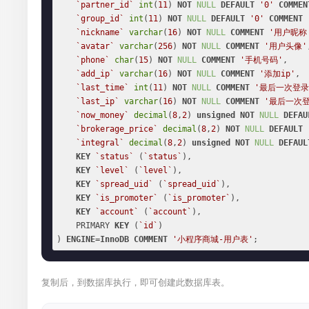
`partner_id`
int
(
11
) 
NOT
NULL
DEFAULT
'0'
COMMEN
`group_id`
int
(
11
) 
NOT
NULL
DEFAULT
'0'
COMMENT
`nickname`
varchar
(
16
) 
NOT
NULL
COMMENT
'用户昵称
`avatar`
varchar
(
256
) 
NOT
NULL
COMMENT
'用户头像'
`phone`
char
(
15
) 
NOT
NULL
COMMENT
'手机号码'
,

`add_ip`
varchar
(
16
) 
NOT
NULL
COMMENT
'添加ip'
,

`last_time`
int
(
11
) 
NOT
NULL
COMMENT
'最后一次登录
`last_ip`
varchar
(
16
) 
NOT
NULL
COMMENT
'最后一次登
`now_money`
decimal
(
8
,
2
) 
unsigned
NOT
NULL
DEFAU
`brokerage_price`
decimal
(
8
,
2
) 
NOT
NULL
DEFAULT
`integral`
decimal
(
8
,
2
) 
unsigned
NOT
NULL
DEFAUL
KEY
`status`
 (
`status`
),

KEY
`level`
 (
`level`
),

KEY
`spread_uid`
 (
`spread_uid`
),

KEY
`is_promoter`
 (
`is_promoter`
),

KEY
`account`
 (
`account`
),

    PRIMARY 
KEY
 (
`id`
)

) 
ENGINE
=
InnoDB
COMMENT
'小程序商城-用户表'
;
复制后，到数据库执行，即可创建此数据库表。