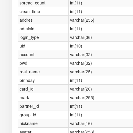
spread_count
int(11)
clean_time
int(11)
addres
varchar(255)
adminid
int(11)
login_type
varchar(36)
uid
int(10)
account
varchar(32)
pwd
varchar(32)
real_name
varchar(25)
birthday
int(11)
card_id
varchar(20)
mark
varchar(255)
partner_id
int(11)
group_id
int(11)
nickname
varchar(16)
avatar
varchar(256)