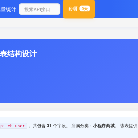
套餐
流量统计
0天
库表结构设计
， 共包含
31
个字段。 所属分类：
小程序商城
。 该表提
api_eb_user