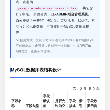
注册
表，表名为
， 共包含
yesapi_eladmin_sys_users_roles
2
个字段。 所属分类：
EL-ADMIN后台管理系统
。
登录
该表提供了完整的字段定义、类型说明、默认值、索
引设计和示例数据，可直接用于MySQL数据库建
接口测试
表。
💡 使用方式：复制下方SQL语句到MySQL客户端执行即
可创建此表；也可通过果创云一键创建并生成RESTful
API接口，免去手动部署。
MySQL数据库表结构设计
第 1-2 条, 共 2 条.
字段
字段名
默认
是否允
字段
索
字段数
称
字段类型
值
许为空
描述
引
据示例