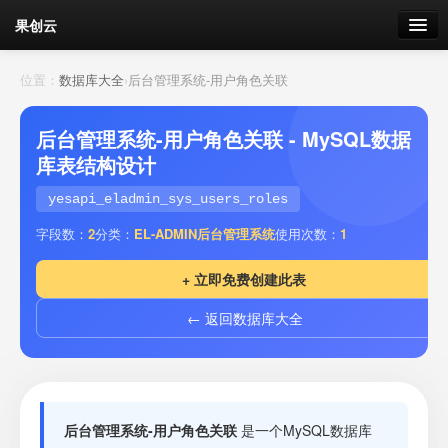
果创云
数据表单
位置：
数据库大全
›
后台管理系统-用户角色关联
API接口
后台管理系统-用户角色关联 - MySQL数据
库表结构设计
云存储
yesapi_eladmin_sys_users_roles
流量
剩余接口流量
字段数：
2
分类：
EL-ADMIN后台管理系统
使用次数：
1
我的
+ 立即免费创建此表
← 返回数据库大全
套餐
加流量
后台管理系统-用户角色关联
是一个MySQL数据库