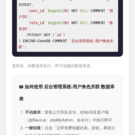
REMENT,

`user_id`
bigint
(
20
) 
NOT
NULL
COMMENT
'用
户ID'
,

`role_id`
bigint
(
20
) 
NOT
NULL
COMMENT
'角
色ID'
,

    PRIMARY 
KEY
 (
`id`
)

) 
ENGINE
=
InnoDB
COMMENT
'后台管理系统-用户角色关
联'
;
复制后，到数据库执行，即可创建此数据库表。
📖 如何使用 后台管理系统-用户角色关联 数据库
表
手动建表：
复制上方SQL语句，在MySQL客户端
（如Navicat、phpMyAdmin、命令行）中执行即可
一键创建：
点击「立即免费创建此表」按钮，果创云