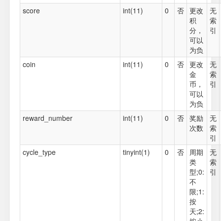
score
int(11)
0
否
更改
无
积
索
分，
引
可以
为负
coin
int(11)
0
否
更改
无
金
索
币，
引
可以
为负
reward_number
int(11)
0
否
奖励
无
次数
索
引
cycle_type
tinyint(1)
0
否
周期
无
类
索
型;0:
引
不
限;1:
按
天;2: