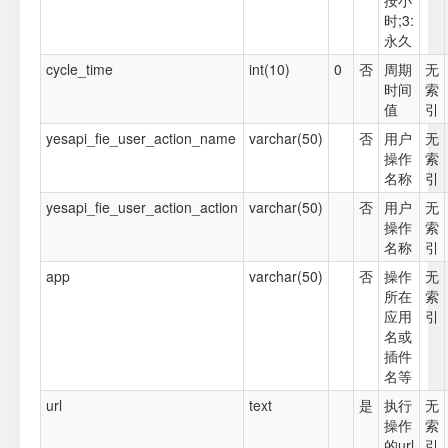
按小
时;3:
永久
cycle_time
int(10)
0
否
周期
无
时间
索
值
引
yesapi_fie_user_action_name
varchar(50)
否
用户
无
操作
索
名称
引
yesapi_fie_user_action_action
varchar(50)
否
用户
无
操作
索
名称
引
app
varchar(50)
否
操作
无
所在
索
应用
引
名或
插件
名等
url
text
是
执行
无
操作
索
的url
引