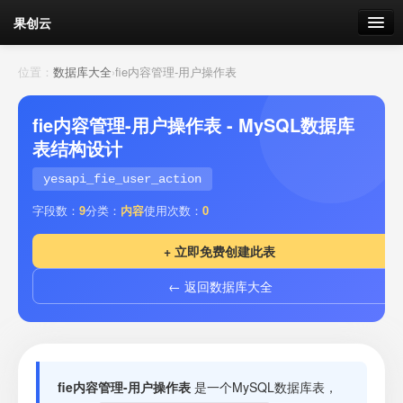
果创云
数据表单
位置：
数据库大全
›
fie内容管理-用户操作表
API接口
fie内容管理-用户操作表 - MySQL数据库
表结构设计
云存储
yesapi_fie_user_action
流量
剩余接口流量
字段数：
9
分类：
内容
使用次数：
0
我的
+ 立即免费创建此表
← 返回数据库大全
套餐
加流量
fie内容管理-用户操作表
是一个MySQL数据库表，