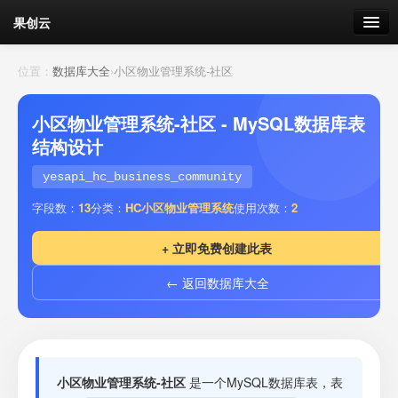
果创云
数据表单
位置：
数据库大全
›
小区物业管理系统-社区
API接口
小区物业管理系统-社区 - MySQL数据库表
结构设计
云存储
yesapi_hc_business_community
流量
剩余接口流量
字段数：
13
分类：
HC小区物业管理系统
使用次数：
2
我的
+ 立即免费创建此表
← 返回数据库大全
套餐
加流量
小区物业管理系统-社区
是一个MySQL数据库表，表