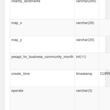
nearby_landmarks
varchar(200)
map_x
varchar(20)
map_y
varchar(20)
yesapi_hc_business_community_month
int(11)
create_time
timestamp
CURR
operate
varchar(3)