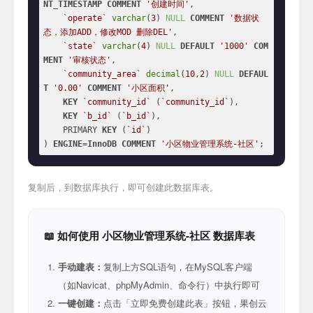
NT_TIMESTAMP
COMMENT
'创建时间'
,

`operate`
varchar
(
3
) 
NULL
COMMENT
'数据状
态，添加ADD，修改MOD 删除DEL'
,

`state`
varchar
(
4
) 
NULL
DEFAULT
'1000'
COM
MENT
'审核状态'
,

`community_area`
decimal
(
10
,
2
) 
NULL
DEFAUL
T
'0.00'
COMMENT
'小区面积'
,

KEY
`community_id`
 (
`community_id`
),

KEY
`b_id`
 (
`b_id`
),

    PRIMARY 
KEY
 (
`id`
)

) 
ENGINE
=
InnoDB
COMMENT
'小区物业管理系统-社区'
;
复制后，到数据库执行，即可创建此数据库表。
📖 如何使用 小区物业管理系统-社区 数据库表
手动建表：
复制上方SQL语句，在MySQL客户端
（如Navicat、phpMyAdmin、命令行）中执行即可
一键创建：
点击「立即免费创建此表」按钮，果创云