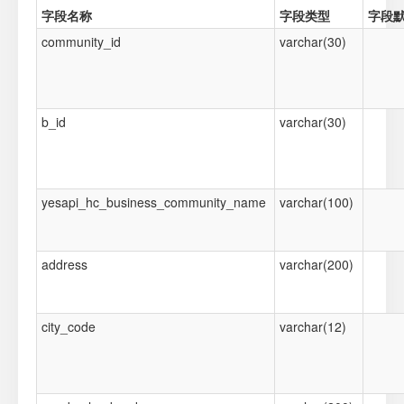
字段名称
字段类型
字段
community_id
varchar(30)
b_id
varchar(30)
yesapi_hc_business_community_name
varchar(100)
address
varchar(200)
city_code
varchar(12)