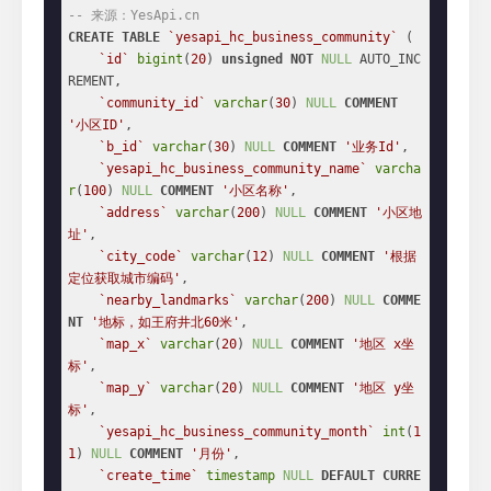
-- 来源：YesApi.cn
CREATE
TABLE
`yesapi_hc_business_community`
 (

`id`
bigint
(
20
) 
unsigned
NOT
NULL
 AUTO_INC
REMENT,

`community_id`
varchar
(
30
) 
NULL
COMMENT
'小区ID'
,

`b_id`
varchar
(
30
) 
NULL
COMMENT
'业务Id'
,

`yesapi_hc_business_community_name`
varcha
r
(
100
) 
NULL
COMMENT
'小区名称'
,

`address`
varchar
(
200
) 
NULL
COMMENT
'小区地
址'
,

`city_code`
varchar
(
12
) 
NULL
COMMENT
'根据
定位获取城市编码'
,

`nearby_landmarks`
varchar
(
200
) 
NULL
COMME
NT
'地标，如王府井北60米'
,

`map_x`
varchar
(
20
) 
NULL
COMMENT
'地区 x坐
标'
,

`map_y`
varchar
(
20
) 
NULL
COMMENT
'地区 y坐
标'
,

`yesapi_hc_business_community_month`
int
(
1
1
) 
NULL
COMMENT
'月份'
,

`create_time`
timestamp
NULL
DEFAULT
CURRE