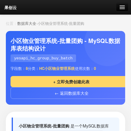
果创云
数据表单
位置：
数据库大全
›
小区物业管理系统-批量团购
API接口
小区物业管理系统-批量团购 - MySQL数据
库表结构设计
云存储
yesapi_hc_group_buy_batch
流量
剩余接口流量
字段数：
8
分类：
HC小区物业管理系统
使用次数：
0
我的
+ 立即免费创建此表
← 返回数据库大全
套餐
加流量
小区物业管理系统-批量团购
是一个MySQL数据库