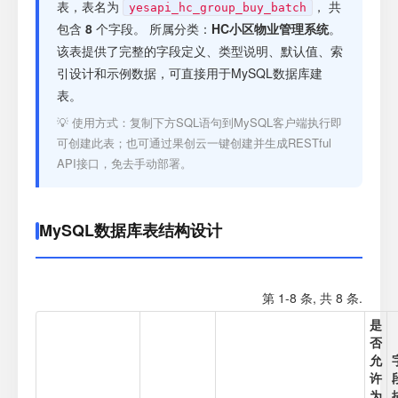
注册
表，表名为
， 共
yesapi_hc_group_buy_batch
包含
8
个字段。 所属分类：
HC小区物业管理系统
。
该表提供了完整的字段定义、类型说明、默认值、索
登录
引设计和示例数据，可直接用于MySQL数据库建
表。
接口测试
💡 使用方式：复制下方SQL语句到MySQL客户端执行即
可创建此表；也可通过果创云一键创建并生成RESTful
API接口，免去手动部署。
MySQL数据库表结构设计
第 1-8 条, 共 8 条.
是
否
允
许
为