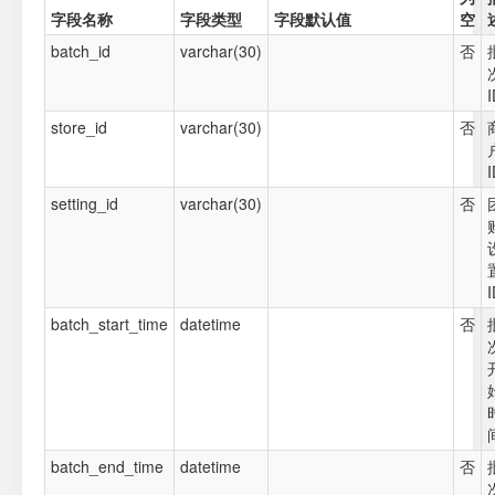
字段名称
字段类型
字段默认值
空
batch_id
varchar(30)
否
I
store_id
varchar(30)
否
I
setting_id
varchar(30)
否
I
batch_start_time
datetime
否
batch_end_time
datetime
否