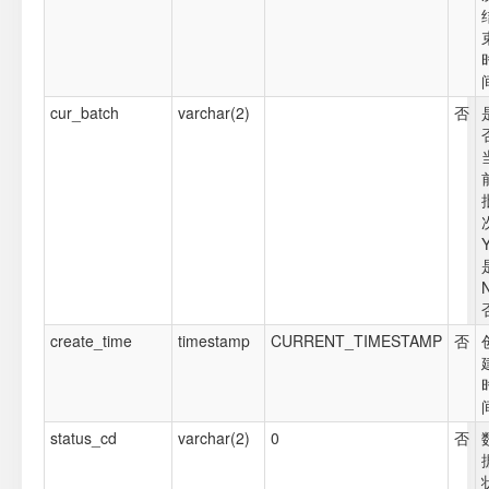
cur_batch
varchar(2)
否
create_time
timestamp
CURRENT_TIMESTAMP
否
status_cd
varchar(2)
0
否