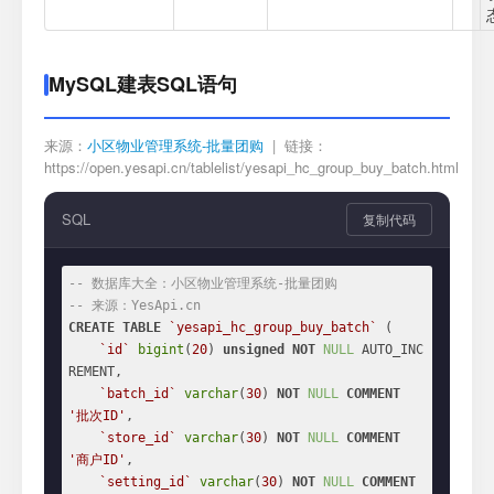
MySQL建表SQL语句
来源：
小区物业管理系统-批量团购
| 链接：
https://open.yesapi.cn/tablelist/yesapi_hc_group_buy_batch.html
SQL
复制代码
-- 数据库大全：小区物业管理系统-批量团购
-- 来源：YesApi.cn
CREATE
TABLE
`yesapi_hc_group_buy_batch`
 (

`id`
bigint
(
20
) 
unsigned
NOT
NULL
 AUTO_INC
REMENT,

`batch_id`
varchar
(
30
) 
NOT
NULL
COMMENT
'批次ID'
,

`store_id`
varchar
(
30
) 
NOT
NULL
COMMENT
'商户ID'
,

`setting_id`
varchar
(
30
) 
NOT
NULL
COMMENT