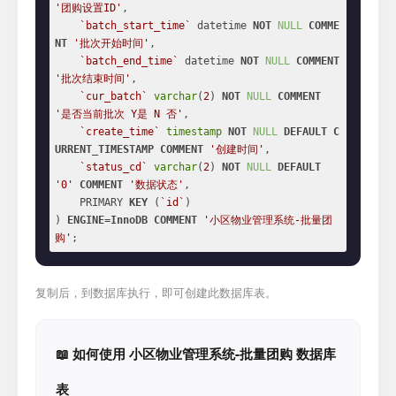
'团购设置ID'
,

`batch_start_time`
 datetime 
NOT
NULL
COMME
NT
'批次开始时间'
,

`batch_end_time`
 datetime 
NOT
NULL
COMMENT
'批次结束时间'
,

`cur_batch`
varchar
(
2
) 
NOT
NULL
COMMENT
'是否当前批次 Y是 N 否'
,

`create_time`
timestamp
NOT
NULL
DEFAULT
C
URRENT_TIMESTAMP
COMMENT
'创建时间'
,

`status_cd`
varchar
(
2
) 
NOT
NULL
DEFAULT
'0'
COMMENT
'数据状态'
,

    PRIMARY 
KEY
 (
`id`
)

) 
ENGINE
=
InnoDB
COMMENT
'小区物业管理系统-批量团
购'
;
复制后，到数据库执行，即可创建此数据库表。
📖 如何使用 小区物业管理系统-批量团购 数据库
表