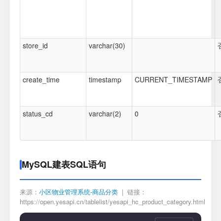
store_id
varchar(30)
create_time
timestamp
CURRENT_TIMESTAMP
status_cd
varchar(2)
0
MySQL建表SQL语句
来源：
小区物业管理系统-商品分类
| 链接：
https://open.yesapi.cn/tablelist/yesapi_hc_product_category.html