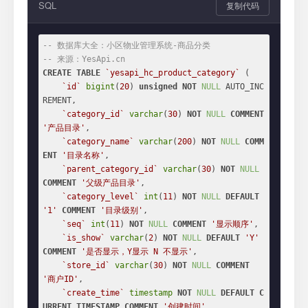
SQL
复制代码
-- 数据库大全：小区物业管理系统-商品分类
-- 来源：YesApi.cn
CREATE
TABLE
`yesapi_hc_product_category`
 (

`id`
bigint
(
20
) 
unsigned
NOT
NULL
 AUTO_INC
REMENT,

`category_id`
varchar
(
30
) 
NOT
NULL
COMMENT
'产品目录'
,

`category_name`
varchar
(
200
) 
NOT
NULL
COMM
ENT
'目录名称'
,

`parent_category_id`
varchar
(
30
) 
NOT
NULL
COMMENT
'父级产品目录'
,

`category_level`
int
(
11
) 
NOT
NULL
DEFAULT
'1'
COMMENT
'目录级别'
,

`seq`
int
(
11
) 
NOT
NULL
COMMENT
'显示顺序'
,

`is_show`
varchar
(
2
) 
NOT
NULL
DEFAULT
'Y'
COMMENT
'是否显示，Y显示 N 不显示'
,

`store_id`
varchar
(
30
) 
NOT
NULL
COMMENT
'商户ID'
,

`create_time`
timestamp
NOT
NULL
DEFAULT
C
URRENT_TIMESTAMP
COMMENT
'创建时间'
,
