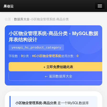
果创云
数据表单
位置：
数据库大全
›
小区物业管理系统-商品分类
API接口
小区物业管理系统-商品分类 - MySQL数据
库表结构设计
云存储
yesapi_hc_product_category
流量
剩余接口流量
字段数：
9
分类：
HC小区物业管理系统
使用次数：
0
我的
+ 立即免费创建此表
← 返回数据库大全
套餐
加流量
小区物业管理系统-商品分类
是一个MySQL数据库