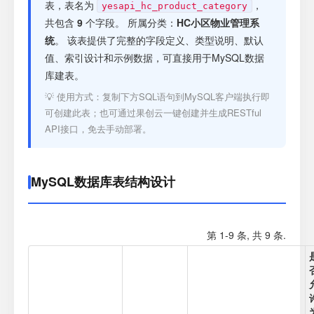
注册
表，表名为
，
yesapi_hc_product_category
共包含
9
个字段。 所属分类：
HC小区物业管理系
统
。 该表提供了完整的字段定义、类型说明、默认
登录
值、索引设计和示例数据，可直接用于MySQL数据
库建表。
接口测试
💡 使用方式：复制下方SQL语句到MySQL客户端执行即
可创建此表；也可通过果创云一键创建并生成RESTful
API接口，免去手动部署。
MySQL数据库表结构设计
第 1-9 条, 共 9 条.