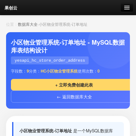
果创云
数据表单
位置：
数据库大全
›
小区物业管理系统-订单地址
API接口
小区物业管理系统-订单地址 - MySQL数据
库表结构设计
云存储
yesapi_hc_store_order_address
流量
剩余接口流量
字段数：
9
分类：
HC小区物业管理系统
使用次数：
0
我的
+ 立即免费创建此表
← 返回数据库大全
套餐
加流量
小区物业管理系统-订单地址
是一个MySQL数据库