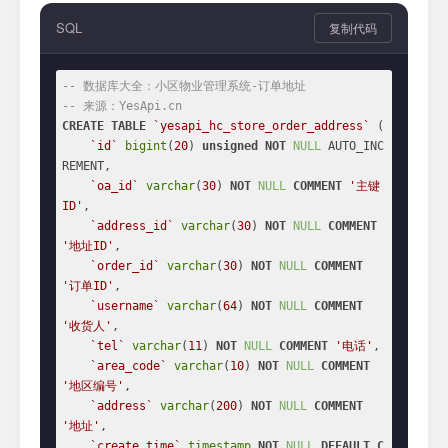
SQL
复制代码
-- 数据库大全：小区物业管理系统-订单地址
-- 来源：YesApi.cn
CREATE
TABLE
`yesapi_hc_store_order_address`
 (

`id`
bigint
(
20
) 
unsigned
NOT
NULL
 AUTO_INC
REMENT,

`oa_id`
varchar
(
30
) 
NOT
NULL
COMMENT
'主键
ID'
,

`address_id`
varchar
(
30
) 
NOT
NULL
COMMENT
'地址ID'
,

`order_id`
varchar
(
30
) 
NOT
NULL
COMMENT
'订单ID'
,

`username`
varchar
(
64
) 
NOT
NULL
COMMENT
'收货人'
,

`tel`
varchar
(
11
) 
NOT
NULL
COMMENT
'电话'
,

`area_code`
varchar
(
10
) 
NOT
NULL
COMMENT
'地区编号'
,

`address`
varchar
(
200
) 
NOT
NULL
COMMENT
'地址'
,

`create_time`
timestamp
NOT
NULL
DEFAULT
C