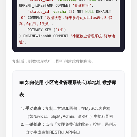
URRENT_TIMESTAMP
COMMENT
'创建时间'
,

`status_cd`
varchar
(
2
) 
NOT
NULL
DEFAULT
'0'
COMMENT
'数据状态，详细参考c_status表，S 保
存，0在用，1失效'
,

    PRIMARY 
KEY
 (
`id`
)

) 
ENGINE
=
InnoDB
COMMENT
'小区物业管理系统-订单地
址'
;
复制后，到数据库执行，即可创建此数据库表。
📖 如何使用 小区物业管理系统-订单地址 数据库
表
手动建表：
复制上方SQL语句，在MySQL客户端
（如Navicat、phpMyAdmin、命令行）中执行即可
一键创建：
点击「立即免费创建此表」按钮，果创云
自动生成表和RESTful API接口