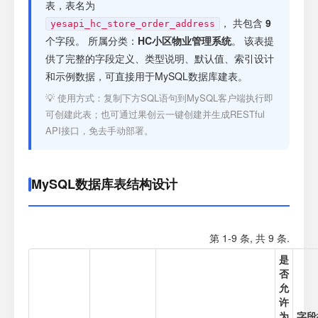
注册
表，表名为
， 共包含
9
yesapi_hc_store_order_address
个字段。 所属分类：
HC小区物业管理系统
。 该表提
登录
供了完整的字段定义、类型说明、默认值、索引设计
和示例数据，可直接用于MySQL数据库建表。
接口测试
💡 使用方式：复制下方SQL语句到MySQL客户端执行即
可创建此表；也可通过果创云一键创建并生成RESTful
API接口，免去手动部署。
MySQL数据库表结构设计
第 1-9 条, 共 9 条.
是
否
允
许
为
字段