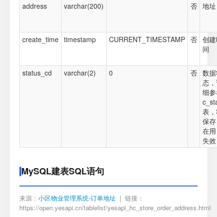
address
varchar(200)
否
地址
create_time
timestamp
CURRENT_TIMESTAMP
否
创建
间
status_cd
varchar(2)
0
否
数据
态，
细参
c_st
表，
保存
在用
失效
MySQL建表SQL语句
来源：
小区物业管理系统-订单地址
| 链接：
https://open.yesapi.cn/tablelist/yesapi_hc_store_order_address.html