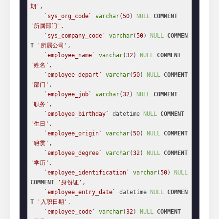
期'
,

`sys_org_code`
varchar
(
50
) 
NULL
COMMENT
'所属部门'
,

`sys_company_code`
varchar
(
50
) 
NULL
COMMEN
T
'所属公司'
,

`employee_name`
varchar
(
32
) 
NULL
COMMENT
'姓名'
,

`employee_depart`
varchar
(
50
) 
NULL
COMMENT
'部门'
,

`employee_job`
varchar
(
32
) 
NULL
COMMENT
'职务'
,

`employee_birthday`
 datetime 
NULL
COMMENT
'生日'
,

`employee_origin`
varchar
(
50
) 
NULL
COMMENT
'籍贯'
,

`employee_degree`
varchar
(
32
) 
NULL
COMMENT
'学历'
,

`employee_identification`
varchar
(
50
) 
NULL
COMMENT
'身份证'
,

`employee_entry_date`
 datetime 
NULL
COMMEN
T
'入职日期'
,

`employee_code`
varchar
(
32
) 
NULL
COMMENT