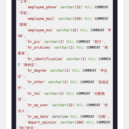
'工号'
,

`employee_phone`
varchar
(
32
) 
NULL
COMMENT
'手机'
,

`employee_mail`
varchar
(
150
) 
NULL
COMMENT
'邮箱'
,

`employee_msn`
varchar
(
32
) 
NULL
COMMENT
'M
SN'
,

`hr_pic`
varchar
(
2
) 
NULL
COMMENT
'照片'
,

`hr_archives`
varchar
(
2
) 
NULL
COMMENT
'档
案表'
,

`hr_identification`
varchar
(
2
) 
NULL
COMMEN
T
'身份证'
,

`hr_degree`
varchar
(
2
) 
NULL
COMMENT
'学位
证'
,

`hr_other`
varchar
(
2
) 
NULL
COMMENT
'其他证
件'
,

`hr_tel`
varchar
(
2
) 
NULL
COMMENT
'分配电
话'
,

`hr_op_user`
varchar
(
32
) 
NULL
COMMENT
'经
办人'
,

`hr_op_date`
 datetime 
NULL
COMMENT
'日期'
,

`depart_opinion`
varchar
(
200
) 
NULL
COMMENT
'部门意见'
,
