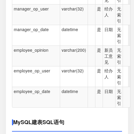
见
引
manager_op_user
varchar(32)
是
经办
无
人
索
引
manager_op_date
datetime
是
日期
无
索
引
employee_opinion
varchar(200)
是
新员
无
工意
索
见
引
employee_op_user
varchar(32)
是
经办
无
人
索
引
employee_op_date
datetime
是
日期
无
索
引
MySQL建表SQL语句