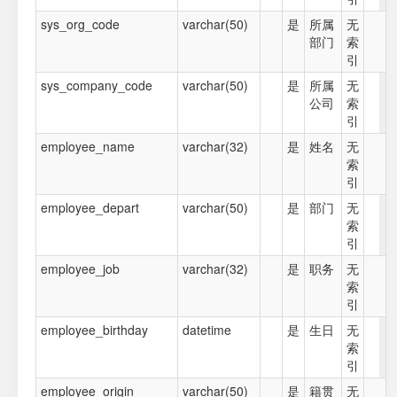
sys_org_code
varchar(50)
是
所属
无
部门
索
引
sys_company_code
varchar(50)
是
所属
无
公司
索
引
employee_name
varchar(32)
是
姓名
无
索
引
employee_depart
varchar(50)
是
部门
无
索
引
employee_job
varchar(32)
是
职务
无
索
引
employee_birthday
datetime
是
生日
无
索
引
employee_origin
varchar(50)
是
籍贯
无