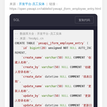
来源：
开发平台-员工实体
| 链接：
https://open.yesapi.cn/tablelist/yesapi_jform_employee_entry.html
SQL
复制代码
-- 数据库大全：开发平台-员工实体
-- 来源：YesApi.cn
CREATE
TABLE
`yesapi_jform_employee_entry`
 (

`id`
bigint
(
20
) 
unsigned
NOT
NULL
 AUTO_INC
REMENT,

`create_name`
varchar
(
50
) 
NULL
COMMENT
'创
建人名称'
,

`create_by`
varchar
(
50
) 
NULL
COMMENT
'创建
人登录名称'
,

`create_date`
 datetime 
NULL
COMMENT
'填表日
期'
,

`update_name`
varchar
(
50
) 
NULL
COMMENT
'更
新人名称'
,

`update_by`
varchar
(
50
) 
NULL
COMMENT
'更新
人登录名称'
,

`update_date`
 datetime 
NULL
COMMENT
'更新日