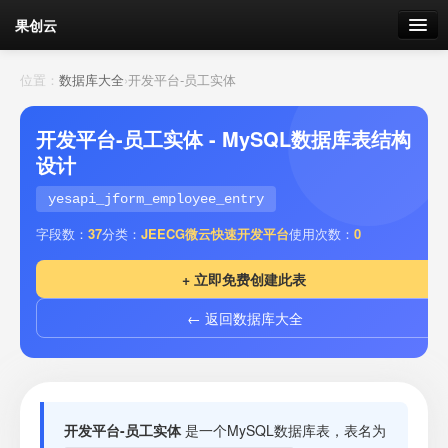
果创云
数据表单
位置：
数据库大全
›
开发平台-员工实体
API接口
开发平台-员工实体 - MySQL数据库表结构
设计
云存储
yesapi_jform_employee_entry
流量
剩余接口流量
字段数：
37
分类：
JEECG微云快速开发平台
使用次数：
0
我的
+ 立即免费创建此表
← 返回数据库大全
套餐
加流量
开发平台-员工实体
是一个MySQL数据库表，表名为