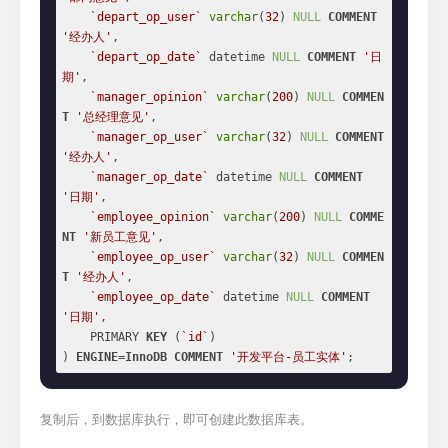
`depart_op_user`
varchar
(
32
) 
NULL
COMMENT
'经办人'
,

`depart_op_date`
 datetime 
NULL
COMMENT
'日
期'
,

`manager_opinion`
varchar
(
200
) 
NULL
COMMEN
T
'总经理意见'
,

`manager_op_user`
varchar
(
32
) 
NULL
COMMENT
'经办人'
,

`manager_op_date`
 datetime 
NULL
COMMENT
'日期'
,

`employee_opinion`
varchar
(
200
) 
NULL
COMME
NT
'新员工意见'
,

`employee_op_user`
varchar
(
32
) 
NULL
COMMEN
T
'经办人'
,

`employee_op_date`
 datetime 
NULL
COMMENT
'日期'
,

    PRIMARY 
KEY
 (
`id`
)

) 
ENGINE
=
InnoDB
COMMENT
'开发平台-员工实体'
;
复制后，到数据库执行，即可创建此数据库表。