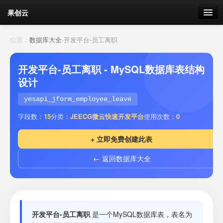
果创云
数据表单
位置：
数据库大全
›
开发平台-员工离职
API接口
开发平台-员工离职 - MySQL数据库表结构
设计
云存储
yesapi_jform_employee_leave
流量
剩余接口流量
字段数：
15
分类：
JEECG微云快速开发平台
使用次数：
0
我的
+ 立即免费创建此表
← 返回数据库大全
套餐
加流量
开发平台-员工离职
是一个MySQL数据库表，表名为