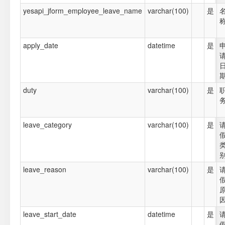
yesapi_jform_employee_leave_name
varchar(100)
是
apply_date
datetime
是
duty
varchar(100)
是
leave_category
varchar(100)
是
leave_reason
varchar(100)
是
leave_start_date
datetime
是