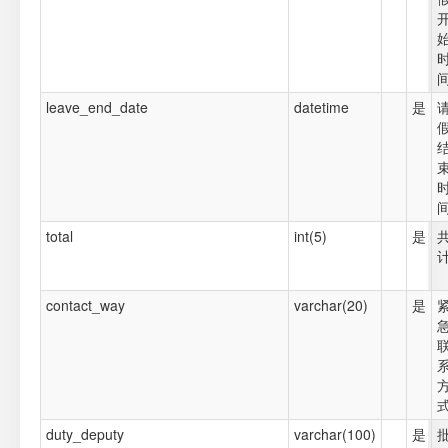
leave_end_date
datetime
是
total
int(5)
是
contact_way
varchar(20)
是
duty_deputy
varchar(100)
是