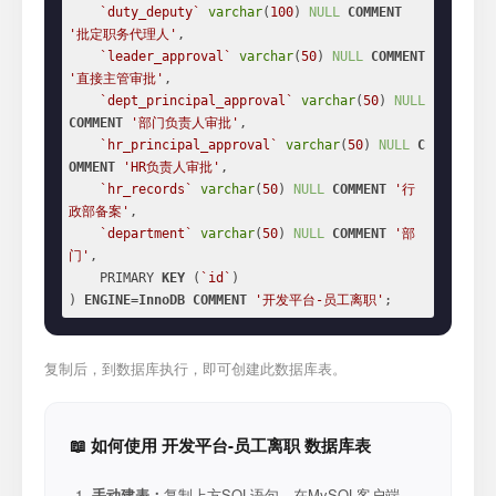
`duty_deputy`
varchar
(
100
) 
NULL
COMMENT
'批定职务代理人'
,

`leader_approval`
varchar
(
50
) 
NULL
COMMENT
'直接主管审批'
,

`dept_principal_approval`
varchar
(
50
) 
NULL
COMMENT
'部门负责人审批'
,

`hr_principal_approval`
varchar
(
50
) 
NULL
C
OMMENT
'HR负责人审批'
,

`hr_records`
varchar
(
50
) 
NULL
COMMENT
'行
政部备案'
,

`department`
varchar
(
50
) 
NULL
COMMENT
'部
门'
,

    PRIMARY 
KEY
 (
`id`
)

) 
ENGINE
=
InnoDB
COMMENT
'开发平台-员工离职'
;
复制后，到数据库执行，即可创建此数据库表。
📖 如何使用 开发平台-员工离职 数据库表
手动建表：
复制上方SQL语句，在MySQL客户端