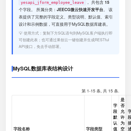
注册
， 共包含
15
yesapi_jform_employee_leave
个字段。 所属分类：
JEECG微云快速开发平台
。 该
表提供了完整的字段定义、类型说明、默认值、索引
登录
设计和示例数据，可直接用于MySQL数据库建表。
💡 使用方式：复制下方SQL语句到MySQL客户端执行即
接口测试
可创建此表；也可通过果创云一键创建并生成RESTful
API接口，免去手动部署。
MySQL数据库表结构设计
第 1-15 条, 共 15 条.
是
字
否
段
允
默
许
认
为
字段名称
字段类型
值
空