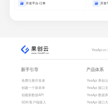
🗃
开发平台-订单
🗃
开发
YesApi
新手引导
产品体系
免费注册开发者
YesApi 果创
创建一个新表单
YesApi 接口
创建新数据API
YesApi 数据
SDK/客户端接入
YesApi 接口