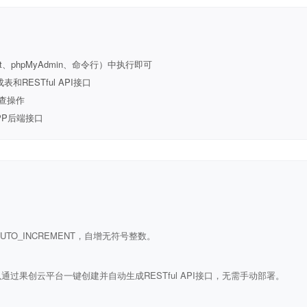
t、phpMyAdmin、命令行）中执行即可
ESTful API接口
查操作
PP后端接口
ULL AUTO_INCREMENT，自增无符号整数。
通过果创云平台一键创建并自动生成RESTful API接口，无需手动部署。