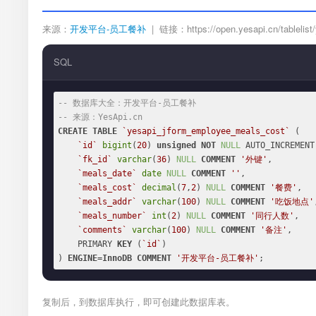
来源：
开发平台-员工餐补
| 链接：https://open.yesapi.cn/tablelist
SQL
-- 数据库大全：开发平台-员工餐补
-- 来源：YesApi.cn
CREATE
TABLE
`yesapi_jform_employee_meals_cost`
 (

`id`
bigint
(
20
) 
unsigned
NOT
NULL
 AUTO_INCREMENT,
`fk_id`
varchar
(
36
) 
NULL
COMMENT
'外键'
,

`meals_date`
date
NULL
COMMENT
''
,

`meals_cost`
decimal
(
7
,
2
) 
NULL
COMMENT
'餐费'
,

`meals_addr`
varchar
(
100
) 
NULL
COMMENT
'吃饭地点'
`meals_number`
int
(
2
) 
NULL
COMMENT
'同行人数'
,

`comments`
varchar
(
100
) 
NULL
COMMENT
'备注'
,

    PRIMARY 
KEY
 (
`id`
)

) 
ENGINE
=
InnoDB
COMMENT
'开发平台-员工餐补'
;
复制后，到数据库执行，即可创建此数据库表。