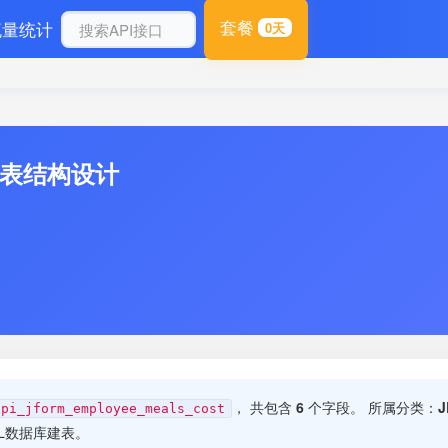
套餐
流量统计
0天
库表结构设计
， 共包含
6
个字段。 所属分类：
api_jform_employee_meals_cost
L数据库建表。