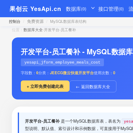
果创云 YesApi.cn
数据库
接口管理
(0)
(0)
免费资源
控制台
/
/
MySQL数据库表结构
位置：
数据库大全
›
开发平台-员工餐补
开发平台-员工餐补 - MySQL数据
yesapi_jform_employee_meals_cost
字段数：
6
分类：
JEECG微云快速开发平台
使用次数：
0
+ 立即免费创建此表
← 返回数据库大全
开发平台-员工餐补
是一个MySQL数据库表，表名为
yes
型说明、默认值、索引设计和示例数据，可直接用于MySQ