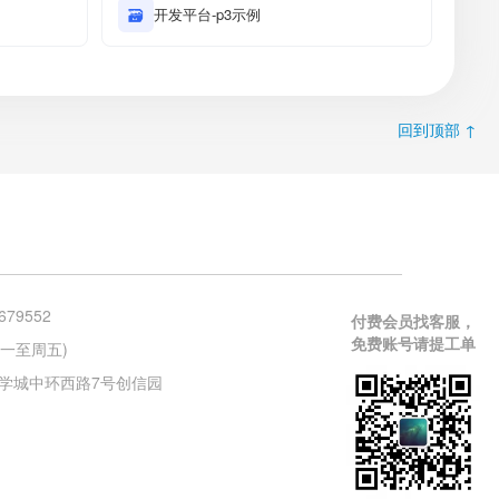
🗃
开发平台-p3示例
回到顶部 ↑
679552
付费会员找客服，
免费账号请提工单
 (周一至周五)
学城中环西路7号创信园