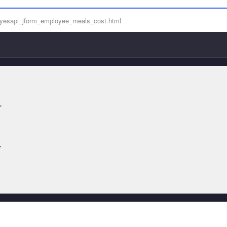
/yesapi_jform_employee_meals_cost.html


,
