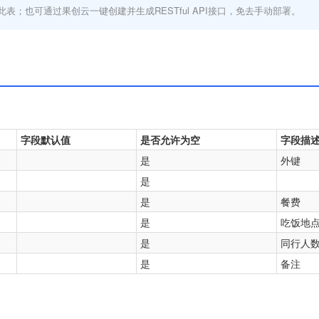
此表；也可通过果创云一键创建并生成RESTful API接口，免去手动部署。
字段默认值
是否允许为空
字段描
是
外键
是
是
餐费
是
吃饭地
是
同行人
是
备注