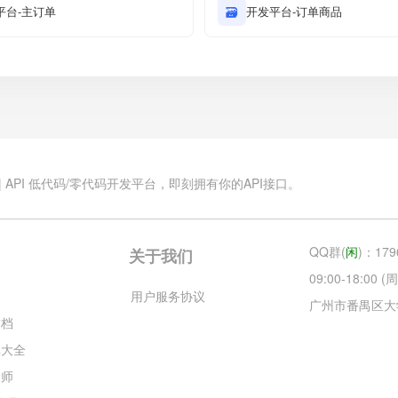
平台-主订单
🗃
开发平台-订单商品
.cn | API 低代码/零代码开发平台，即刻拥有你的API接口。
QQ群(
闲
)：179
关于我们
09:00-18:00
云
用户服务协议
广州市番禺区大
文档
库大全
大师