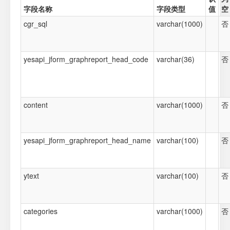
字段名称
字段类型
值
空
cgr_sql
varchar(1000)
否
yesapi_jform_graphreport_head_code
varchar(36)
否
content
varchar(1000)
否
yesapi_jform_graphreport_head_name
varchar(100)
否
ytext
varchar(100)
否
categories
varchar(1000)
否