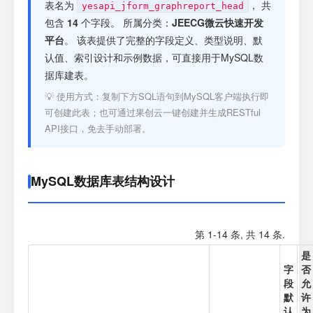
注册
表名为
， 共
yesapi_jform_graphreport_head
包含
14
个字段。 所属分类：
JEECG微云快速开发
平台
。 该表提供了完整的字段定义、类型说明、默
登录
认值、索引设计和示例数据，可直接用于MySQL数
据库建表。
接口测试
💡 使用方式：复制下方SQL语句到MySQL客户端执行即
可创建此表；也可通过果创云一键创建并生成RESTful
API接口，免去手动部署。
MySQL数据库表结构设计
第 1-14 条, 共 14 条.
是
字
否
段
允
默
许
认
为