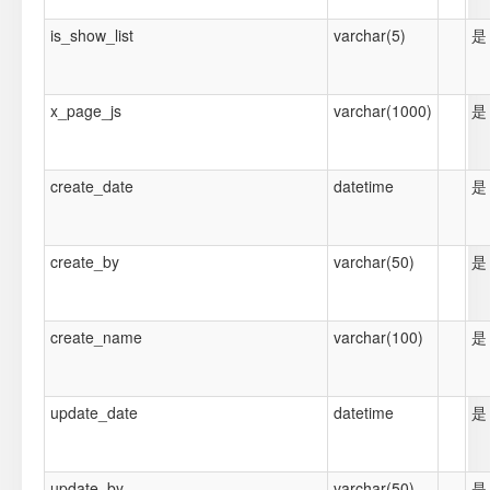
is_show_list
varchar(5)
是
x_page_js
varchar(1000)
是
create_date
datetime
是
create_by
varchar(50)
是
create_name
varchar(100)
是
update_date
datetime
是
update_by
varchar(50)
是