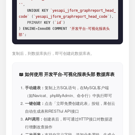
''
,

UNIQUE
KEY
`yesapi_jform_graphreport_head_
code`
 (
`yesapi_jform_graphreport_head_code`
),

    PRIMARY 
KEY
 (
`id`
)

) 
ENGINE
=
InnoDB
COMMENT
'开发平台-可视化报表头
部'
;
复制后，到数据库执行，即可创建此数据库表。
📖 如何使用 开发平台-可视化报表头部 数据库表
手动建表：
复制上方SQL语句，在MySQL客户端
（如Navicat、phpMyAdmin、命令行）中执行即可
一键创建：
点击「立即免费创建此表」按钮，果创云
自动生成表和RESTful API接口
API调用：
创建表后，即可通过HTTP接口对数据进
行增删改查操作
二次开发：
支持自定义字段、添加业务逻辑、生成小