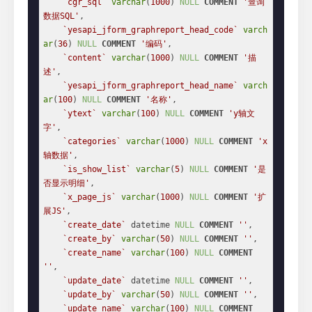
`cgr_sql`
varchar
(
1000
) 
NULL
COMMENT
'查询
数据SQL'
,

`yesapi_jform_graphreport_head_code`
varch
ar
(
36
) 
NULL
COMMENT
'编码'
,

`content`
varchar
(
1000
) 
NULL
COMMENT
'描
述'
,

`yesapi_jform_graphreport_head_name`
varch
ar
(
100
) 
NULL
COMMENT
'名称'
,

`ytext`
varchar
(
100
) 
NULL
COMMENT
'y轴文
字'
,

`categories`
varchar
(
1000
) 
NULL
COMMENT
'x
轴数据'
,

`is_show_list`
varchar
(
5
) 
NULL
COMMENT
'是
否显示明细'
,

`x_page_js`
varchar
(
1000
) 
NULL
COMMENT
'扩
展JS'
,

`create_date`
 datetime 
NULL
COMMENT
''
,

`create_by`
varchar
(
50
) 
NULL
COMMENT
''
,

`create_name`
varchar
(
100
) 
NULL
COMMENT
''
,

`update_date`
 datetime 
NULL
COMMENT
''
,

`update_by`
varchar
(
50
) 
NULL
COMMENT
''
,

`update_name`
varchar
(
100
) 
NULL
COMMENT