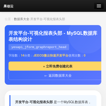
果创云
数据表单
位置：
数据库大全
›
开发平台-可视化报表头部
API接口
开发平台-可视化报表头部 - MySQL数据库
表结构设计
云存储
yesapi_jform_graphreport_head
流量
剩余接口流量
字段数：
14
分类：
JEECG微云快速开发平台
使用次数：
0
我的
+ 立即免费创建此表
← 返回数据库大全
套餐
加流量
开发平台-可视化报表头部
是一个MySQL数据库表，