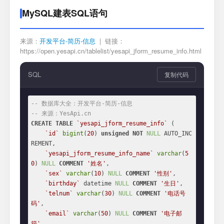
MySQL建表SQL语句
来源：
开发平台-简历-信息
| 链接：
https://open.yesapi.cn/tablelist/yesapi_jform_resume_info.html
SQL
复制代码
-- 数据库大全：开发平台-简历-信息
-- 来源：YesApi.cn
CREATE
TABLE
`yesapi_jform_resume_info`
 (

`id`
bigint
(
20
) 
unsigned
NOT
NULL
 AUTO_INC
REMENT,

`yesapi_jform_resume_info_name`
varchar
(
5
0
) 
NULL
COMMENT
'姓名'
,

`sex`
varchar
(
10
) 
NULL
COMMENT
'性别'
,

`birthday`
 datetime 
NULL
COMMENT
'生日'
,

`telnum`
varchar
(
30
) 
NULL
COMMENT
'电话号
码'
,

`email`
varchar
(
50
) 
NULL
COMMENT
'电子邮
箱'
,
