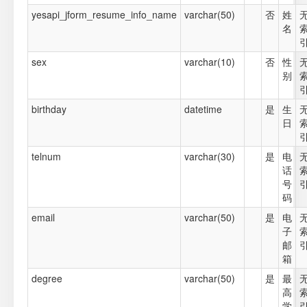
yesapi_jform_resume_info_name
varchar(50)
否
姓
名
sex
varchar(10)
否
性
别
birthday
datetime
是
生
日
telnum
varchar(30)
是
电
话
号
码
email
varchar(50)
是
电
子
邮
箱
degree
varchar(50)
是
最
高
学