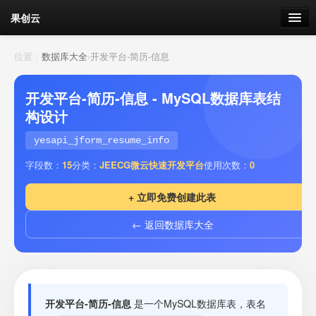
果创云
数据表单
位置：
数据库大全
›
开发平台-简历-信息
API接口
开发平台-简历-信息 - MySQL数据库表结
构设计
云存储
yesapi_jform_resume_info
流量
剩余接口流量
字段数：
15
分类：
JEECG微云快速开发平台
使用次数：
0
我的
+ 立即免费创建此表
← 返回数据库大全
套餐
加流量
开发平台-简历-信息
是一个MySQL数据库表，表名