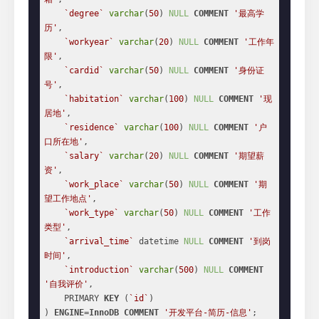
`degree`
varchar
(
50
) 
NULL
COMMENT
'最高学
历'
,

`workyear`
varchar
(
20
) 
NULL
COMMENT
'工作年
限'
,

`cardid`
varchar
(
50
) 
NULL
COMMENT
'身份证
号'
,

`habitation`
varchar
(
100
) 
NULL
COMMENT
'现
居地'
,

`residence`
varchar
(
100
) 
NULL
COMMENT
'户
口所在地'
,

`salary`
varchar
(
20
) 
NULL
COMMENT
'期望薪
资'
,

`work_place`
varchar
(
50
) 
NULL
COMMENT
'期
望工作地点'
,

`work_type`
varchar
(
50
) 
NULL
COMMENT
'工作
类型'
,

`arrival_time`
 datetime 
NULL
COMMENT
'到岗
时间'
,

`introduction`
varchar
(
500
) 
NULL
COMMENT
'自我评价'
,

    PRIMARY 
KEY
 (
`id`
)

) 
ENGINE
=
InnoDB
COMMENT
'开发平台-简历-信息'
;