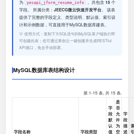
注册
为
， 共包含
15
个
yesapi_jform_resume_info
字段。 所属分类：
JEECG微云快速开发平台
。 该表
提供了完整的字段定义、类型说明、默认值、索引设
登录
计和示例数据，可直接用于MySQL数据库建表。
💡 使用方式：复制下方SQL语句到MySQL客户端执行即
接口测试
可创建此表；也可通过果创云一键创建并生成RESTful
API接口，免去手动部署。
MySQL数据库表结构设计
第 1-15 条, 共 15 条.
是
字
否
段
允
字
默
许
段
认
为
描
字段名称
字段类型
值
空
述