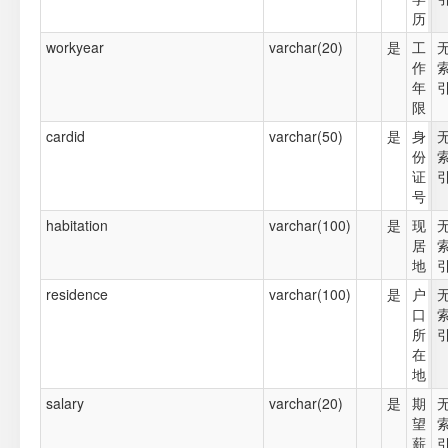
历
workyear
varchar(20)
是
工
作
年
限
cardid
varchar(50)
是
身
份
证
号
habitation
varchar(100)
是
现
居
地
residence
varchar(100)
是
户
口
所
在
地
salary
varchar(20)
是
期
望
薪