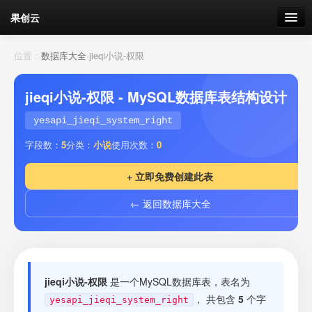
果创云
数据表单
位置：
数据库大全
›
jieqi小说-权限
API接口
jieqi小说-权限 - MySQL数据库表结构设计
云存储
yesapi_jieqi_system_right
字段数：
5
分类：
小说
使用次数：
0
流量
剩余接口流量
+ 立即免费创建此表
我的
← 返回数据库大全
套餐
加流量
jieqi小说-权限
是一个MySQL数据库表，表名为
， 共包含
5
个字
yesapi_jieqi_system_right