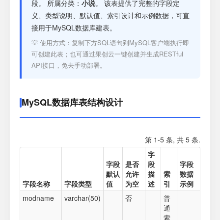
注册
段。 所属分类：
小说
。 该表提供了完整的字段定
义、类型说明、默认值、索引设计和示例数据，可直
接用于MySQL数据库建表。
登录
💡 使用方式：复制下方SQL语句到MySQL客户端执行即
可创建此表；也可通过果创云一键创建并生成RESTful
接口测试
API接口，免去手动部署。
MySQL数据库表结构设计
第 1-5 条, 共 5 条.
字
字段
是否
段
字段
默认
允许
描
索
数据
字段名称
字段类型
值
为空
述
引
示例
modname
varchar(50)
否
普
通
索