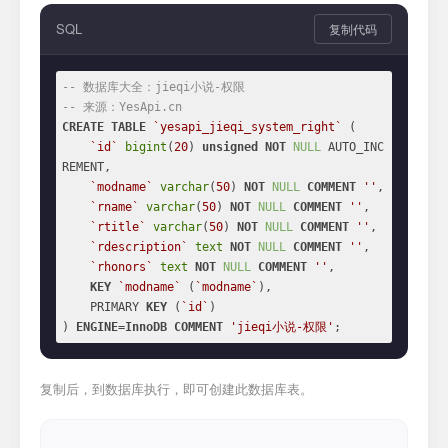
SQL
复制代码
-- 数据库大全：jieqi小说-权限
-- 来源：YesApi.cn
CREATE
TABLE
`yesapi_jieqi_system_right`
 (

`id`
bigint
(
20
) 
unsigned
NOT
NULL
 AUTO_INC
REMENT,

`modname`
varchar
(
50
) 
NOT
NULL
COMMENT
''
,

`rname`
varchar
(
50
) 
NOT
NULL
COMMENT
''
,

`rtitle`
varchar
(
50
) 
NOT
NULL
COMMENT
''
,

`rdescription`
text
NOT
NULL
COMMENT
''
,

`rhonors`
text
NOT
NULL
COMMENT
''
,

KEY
`modname`
 (
`modname`
),

    PRIMARY 
KEY
 (
`id`
)

) 
ENGINE
=
InnoDB
COMMENT
'jieqi小说-权限'
;
复制后，到数据库执行，即可创建此数据库表。