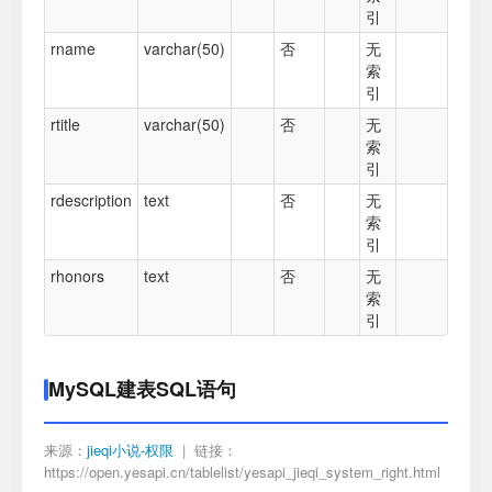
引
rname
varchar(50)
否
无
索
引
rtitle
varchar(50)
否
无
索
引
rdescription
text
否
无
索
引
rhonors
text
否
无
索
引
MySQL建表SQL语句
来源：
jieqi小说-权限
| 链接：
https://open.yesapi.cn/tablelist/yesapi_jieqi_system_right.html