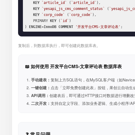
KEY
`article_id`
 (
`article_id`
),

KEY
`yesapi_js_cms_comment_status`
 (
`yesapi_js_c
KEY
`corp_code`
 (
`corp_code`
),

    PRIMARY 
KEY
 (
`id`
)

) 
ENGINE
=
InnoDB
COMMENT
'开发平台CMS-文章评论表'
;
复制后，到数据库执行，即可创建此数据库表。
📖 如何使用 开发平台CMS-文章评论表 数据库表
手动建表：
复制上方SQL语句，在MySQL客户端（如Navica
一键创建：
点击「立即免费创建此表」按钮，果创云自动生成表和R
API调用：
创建表后，即可通过HTTP接口对数据进行增删改
二次开发：
支持自定义字段、添加业务逻辑、生成小程序/A
❓ 常见问题