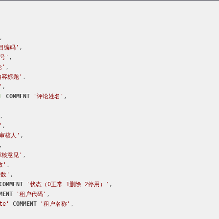


目编码'
,

号'
,

论'
,

内容标题'
,

'
,

L
COMMENT
'评论姓名'
,

,

'
,

'审核人'
,

,

审核意见'
,

数'
,

数'
,

COMMENT
'状态（0正常 1删除 2停用）'
,

MENT
'租户代码'
,

te'
COMMENT
'租户名称'
,
