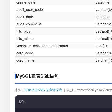
create_date
datetime
audit_user_code
varchar(6
audit_date
datetime
audit_comment
varchar(2
hits_plus
decimal(1
hits_minus
decimal(1
yesapi_js_cms_comment_status
char(1)
corp_code
varchar(6
corp_name
varchar(1
MySQL建表SQL语句
来源：
开发平台CMS-文章评论表
| 链接：https://open.yesapi.cn/ta
SQL