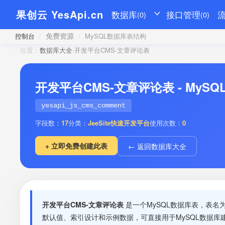
果创云 YesApi.cn
数据库
接口管理
(0)
(0)
免费资源
控制台
/
/
MySQL数据库表结构
位置：
数据库大全
›
开发平台CMS-文章评论表
开发平台CMS-文章评论表 - MyS
yesapi_js_cms_comment
字段数：
17
分类：
JeeSite快速开发平台
使用次数：
0
+ 立即免费创建此表
← 返回数据库大全
开发平台CMS-文章评论表
是一个MySQL数据库表，表名
默认值、索引设计和示例数据，可直接用于MySQL数据库