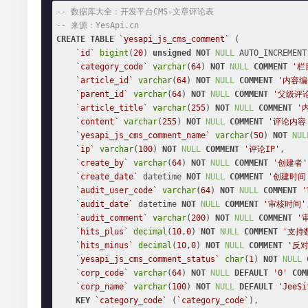
-- 数据库大全：开发平台CMS-文章评论表
-- 来源：YesApi.cn
CREATE
TABLE
`yesapi_js_cms_comment`
 (

`id`
bigint
(
20
) 
unsigned
NOT
NULL
 AUTO_INCREMENT,
`category_code`
varchar
(
64
) 
NOT
NULL
COMMENT
'栏
`article_id`
varchar
(
64
) 
NOT
NULL
COMMENT
'内容编
`parent_id`
varchar
(
64
) 
NOT
NULL
COMMENT
'父级评
`article_title`
varchar
(
255
) 
NOT
NULL
COMMENT
'
`content`
varchar
(
255
) 
NOT
NULL
COMMENT
'评论内容
`yesapi_js_cms_comment_name`
varchar
(
50
) 
NOT
NUL
`ip`
varchar
(
100
) 
NOT
NULL
COMMENT
'评论IP'
,

`create_by`
varchar
(
64
) 
NOT
NULL
COMMENT
'创建者'
`create_date`
 datetime 
NOT
NULL
COMMENT
'创建时间
`audit_user_code`
varchar
(
64
) 
NOT
NULL
COMMENT
`audit_date`
 datetime 
NOT
NULL
COMMENT
'审核时间'
`audit_comment`
varchar
(
200
) 
NOT
NULL
COMMENT
'
`hits_plus`
decimal
(
10
,
0
) 
NOT
NULL
COMMENT
'支持
`hits_minus`
decimal
(
10
,
0
) 
NOT
NULL
COMMENT
'反对
`yesapi_js_cms_comment_status`
char
(
1
) 
NOT
NULL
`corp_code`
varchar
(
64
) 
NOT
NULL
DEFAULT
'0'
COM
`corp_name`
varchar
(
100
) 
NOT
NULL
DEFAULT
'JeeSi
KEY
`category_code`
 (
`category_code`
),
