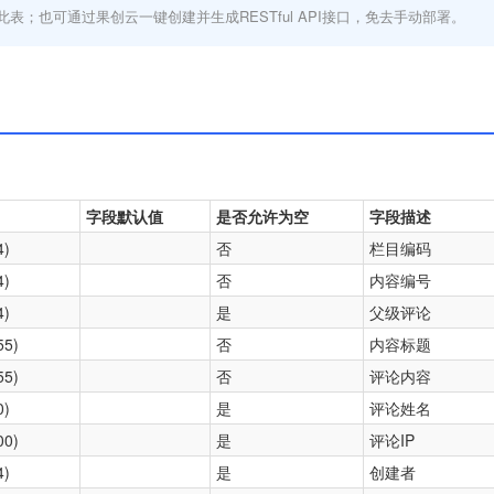
此表；也可通过果创云一键创建并生成RESTful API接口，免去手动部署。
字段默认值
是否允许为空
字段描述
4)
否
栏目编码
4)
否
内容编号
4)
是
父级评论
55)
否
内容标题
55)
否
评论内容
0)
是
评论姓名
00)
是
评论IP
4)
是
创建者