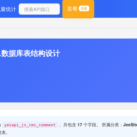
套餐
流量统计
0天
QL数据库表结构设计
为
， 共包含
17
个字段。 所属分类：
JeeS
yesapi_js_cms_comment
建表。