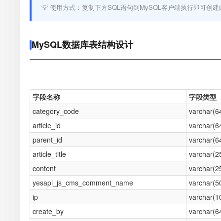
💡 使用方式：复制下方SQL语句到MySQL客户端执行即可创建
MySQL数据库表结构设计
字段名称
字段类型
category_code
varchar(6
article_id
varchar(6
parent_id
varchar(6
article_title
varchar(2
content
varchar(2
yesapi_js_cms_comment_name
varchar(5
ip
varchar(1
create_by
varchar(6