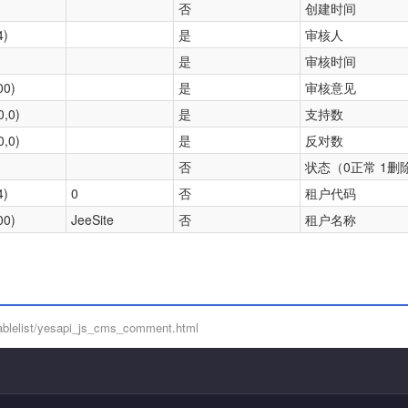
否
创建时间
4)
是
审核人
是
审核时间
00)
是
审核意见
0,0)
是
支持数
0,0)
是
反对数
否
状态（0正常 1删
4)
0
否
租户代码
00)
JeeSite
否
租户名称
blelist/yesapi_js_cms_comment.html