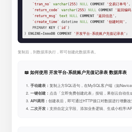
`tran_no`
varchar
(
255
) 
NULL
COMMENT
'交易订单号'
,

`return_code`
varchar
(
255
) 
NULL
COMMENT
'返回编码
`return_msg`
text
NULL
COMMENT
'返回信息'
,

`create_time`
 datetime 
NULL
COMMENT
'创建时间'
,

    PRIMARY 
KEY
 (
`id`
)

) 
ENGINE
=
InnoDB
COMMENT
'开发平台-系统账户充值记录表'
;
复制后，到数据库执行，即可创建此数据库表。
📖 如何使用 开发平台-系统账户充值记录表 数据库表
手动建表：
复制上方SQL语句，在MySQL客户端（如Navica
一键创建：
点击「立即免费创建此表」按钮，果创云自动生成表和R
API调用：
创建表后，即可通过HTTP接口对数据进行增删改
二次开发：
支持自定义字段、添加业务逻辑、生成小程序/A