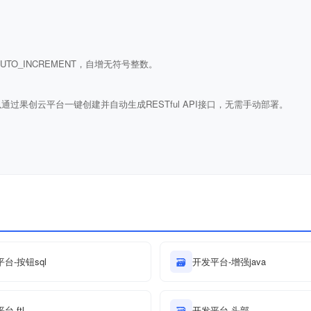
ULL AUTO_INCREMENT，自增无符号整数。
通过果创云平台一键创建并自动生成RESTful API接口，无需手动部署。
台-按钮sql
🗃
开发平台-增强java
台-ftl
🗃
开发平台-头部