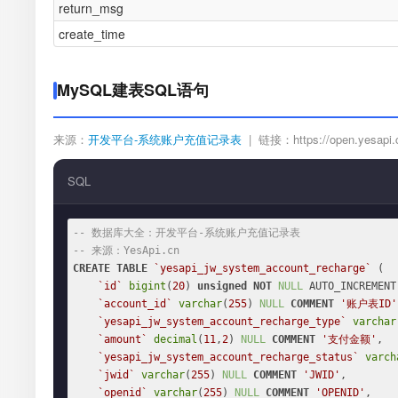
return_msg
create_time
MySQL建表SQL语句
来源：
开发平台-系统账户充值记录表
| 链接：https://open.yesapi.cn
SQL
-- 数据库大全：开发平台-系统账户充值记录表
-- 来源：YesApi.cn
CREATE
TABLE
`yesapi_jw_system_account_recharge`
 (

`id`
bigint
(
20
) 
unsigned
NOT
NULL
 AUTO_INCREMENT,
`account_id`
varchar
(
255
) 
NULL
COMMENT
'账户表ID'
`yesapi_jw_system_account_recharge_type`
varchar
`amount`
decimal
(
11
,
2
) 
NULL
COMMENT
'支付金额'
,

`yesapi_jw_system_account_recharge_status`
varch
`jwid`
varchar
(
255
) 
NULL
COMMENT
'JWID'
,

`openid`
varchar
(
255
) 
NULL
COMMENT
'OPENID'
,
