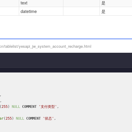
text
是
datetime
是
/tablelist/yesapi_jw_system_account_recharge.html


,

(
255
) 
NULL
COMMENT
'支付类型'
,

ar
(
255
) 
NULL
COMMENT
'状态'
,
