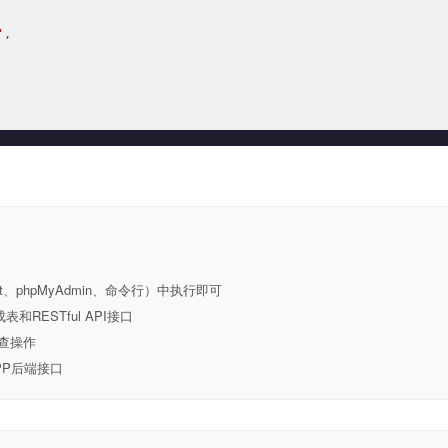
'
,

t、phpMyAdmin、命令行）中执行即可
ESTful API接口
查操作
PP后端接口