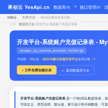
果创云 YesApi.cn
数据库
接口管理
(0)
(0)
免费资源
控制台
/
/
MySQL数据库表结构
位置：
数据库大全
›
开发平台-系统账户充值记录表
开发平台-系统账户充值记录表 - M
yesapi_jw_system_account_recharge
字段数：
10
分类：
JEECG微云快速开发平台
使用次数：
1
+ 立即免费创建此表
← 返回数据库大全
开发平台-系统账户充值记录表
是一个MySQL数据库表，
字段定义、类型说明、默认值、索引设计和示例数据，可直接