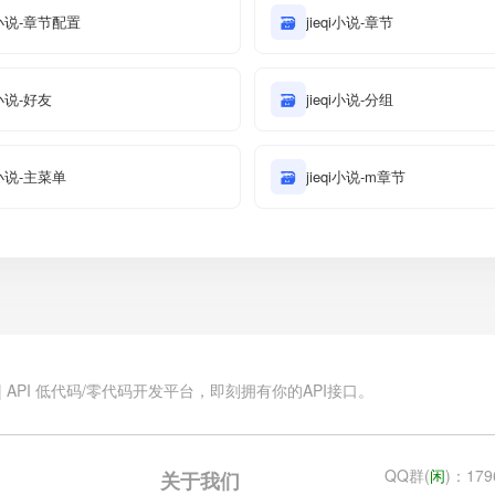
qi小说-章节配置
🗃
jieqi小说-章节
i小说-好友
🗃
jieqi小说-分组
qi小说-主菜单
🗃
jieqi小说-m章节
.cn | API 低代码/零代码开发平台，即刻拥有你的API接口。
QQ群(
闲
)：179
关于我们