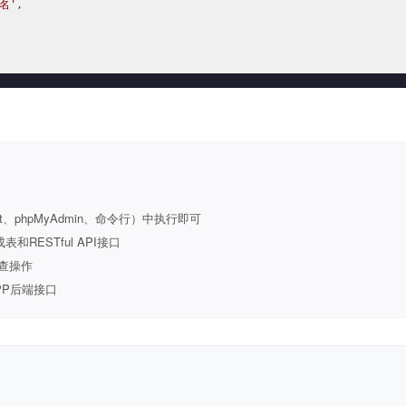
名'
,

t、phpMyAdmin、命令行）中执行即可
ESTful API接口
查操作
PP后端接口