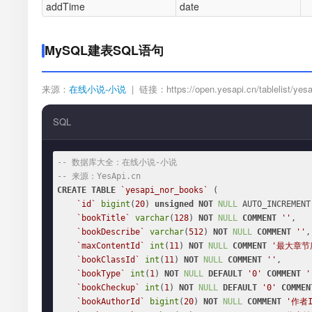
addTime
date
MySQL建表SQL语句
来源：
在线小说-小说
| 链接：https://open.yesapi.cn/tablelist/yesa
SQL
-- 数据库大全：在线小说-小说
-- 来源：YesApi.cn
CREATE
TABLE
`yesapi_nor_books`
 (

`id`
bigint
(
20
) 
unsigned
NOT
NULL
 AUTO_INCREMENT,
`bookTitle`
varchar
(
128
) 
NOT
NULL
COMMENT
''
,

`bookDescribe`
varchar
(
512
) 
NOT
NULL
COMMENT
''
,

`maxContentId`
int
(
11
) 
NOT
NULL
COMMENT
'最大章节
`bookClassId`
int
(
11
) 
NOT
NULL
COMMENT
''
,

`bookType`
int
(
1
) 
NOT
NULL
DEFAULT
'0'
COMMENT
'
`bookCheckup`
int
(
1
) 
NOT
NULL
DEFAULT
'0'
COMMEN
`bookAuthorId`
bigint
(
20
) 
NOT
NULL
COMMENT
'作者I