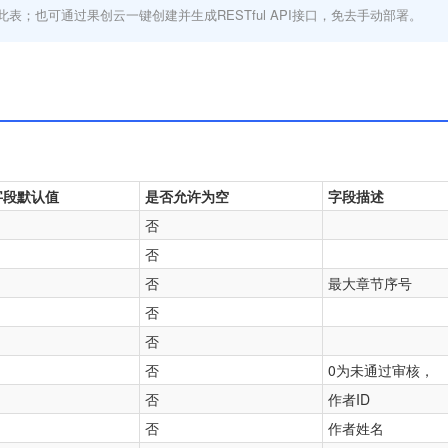
此表；也可通过果创云一键创建并生成RESTful API接口，免去手动部署。
字段默认值
是否允许为空
字段描述
否
否
否
最大章节序号
否
否
否
0为未通过审核，
否
作者ID
否
作者姓名