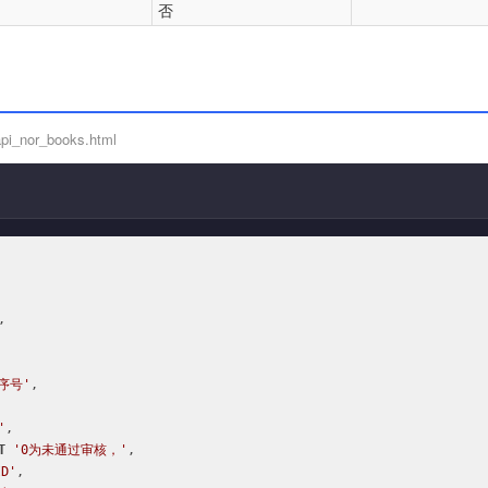
否
pi_nor_books.html


序号'
,

'
,

T
'0为未通过审核，'
,

D'
,
