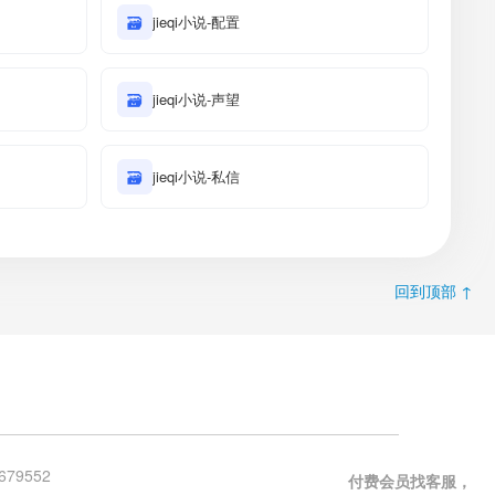
🗃
jieqi小说-配置
🗃
jieqi小说-声望
🗃
jieqi小说-私信
回到顶部 ↑
679552
付费会员找客服，