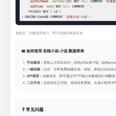
`authorName`
varchar
(
20
) 
NOT
NULL
COMMENT
'作者姓
`addTime`
date
NOT
NULL
COMMENT
''
,

    PRIMARY 
KEY
 (
`id`
)

) 
ENGINE
=
InnoDB
COMMENT
'在线小说-小说'
;
复制后，到数据库执行，即可创建此数据库表。
📖 如何使用 在线小说-小说 数据库表
手动建表：
复制上方SQL语句，在MySQL客户端（如Navica
一键创建：
点击「立即免费创建此表」按钮，果创云自动生成表和R
API调用：
创建表后，即可通过HTTP接口对数据进行增删改
二次开发：
支持自定义字段、添加业务逻辑、生成小程序/A
❓ 常见问题