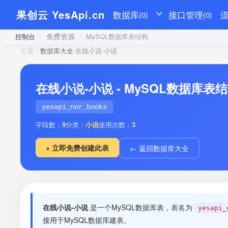
果创云 YesApi.cn
数据库
接口管理
(0)
(0)
免费资源
控制台
/
/
MySQL数据库表结构
位置：
数据库大全
›
在线小说-小说
在线小说-小说 - MySQL数据库表
yesapi_nor_books
字段数：
9
分类：
小说
使用次数：
3
+ 立即免费创建此表
← 返回数据库大全
在线小说-小说
是一个MySQL数据库表，表名为
yesapi_
接用于MySQL数据库建表。