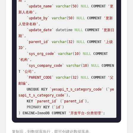
期'
,

`update_name`
varchar
(
50
) 
NULL
COMMENT
'更
新人名称'
,

`update_by`
varchar
(
50
) 
NULL
COMMENT
'更新
人登录名称'
,

`update_date`
 datetime 
NULL
COMMENT
'更新日
期'
,

`parent_id`
varchar
(
32
) 
NULL
COMMENT
'上级
ID'
,

`sys_org_code`
varchar
(
10
) 
NULL
COMMENT
'机构'
,

`sys_company_code`
varchar
(
10
) 
NULL
COMMEN
T
'公司'
,

`PARENT_CODE`
varchar
(
32
) 
NULL
COMMENT
'父
邮编'
,

UNIQUE
KEY
`yesapi_t_s_category_code`
 (
`ye
sapi_t_s_category_code`
),

KEY
`parent_id`
 (
`parent_id`
),

    PRIMARY 
KEY
 (
`id`
)

) 
ENGINE
=
InnoDB
COMMENT
'开发平台-分类管理'
;
复制后，到数据库执行，即可创建此数据库表。