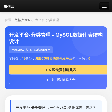
果创云
数据表单
位置：
数据库大全
›
开发平台-分类管理
API接口
开发平台-分类管理 - MySQL数据库表结构
设计
云存储
yesapi_t_s_category
流量
剩余接口流量
字段数：
13
分类：
JEECG微云快速开发平台
使用次数：
0
我的
+ 立即免费创建此表
← 返回数据库大全
套餐
加流量
开发平台-分类管理
是一个MySQL数据库表，表名为