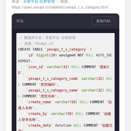
来源：
开发平台-分类管理
| 链接：
https://open.yesapi.cn/tablelist/yesapi_t_s_category.html
SQL
复制代码
-- 数据库大全：开发平台-分类管理
-- 来源：YesApi.cn
CREATE
TABLE
`yesapi_t_s_category`
 (

`id`
bigint
(
20
) 
unsigned
NOT
NULL
 AUTO_INC
REMENT,

`icon_id`
varchar
(
32
) 
NULL
COMMENT
'图标I
D'
,

`yesapi_t_s_category_code`
varchar
(
32
) 
NUL
L
COMMENT
'类型编码'
,

`yesapi_t_s_category_name`
varchar
(
32
) 
NUL
L
COMMENT
'类型名称'
,

`create_name`
varchar
(
50
) 
NULL
COMMENT
'创
建人名称'
,

`create_by`
varchar
(
50
) 
NULL
COMMENT
'创建
人登录名称'
,

`create_date`
 datetime 
NULL
COMMENT
'创建日