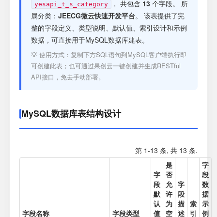
注册
， 共包含
13
个字段。 所
yesapi_t_s_category
属分类：
JEECG微云快速开发平台
。 该表提供了完
整的字段定义、类型说明、默认值、索引设计和示例
登录
数据，可直接用于MySQL数据库建表。
💡 使用方式：复制下方SQL语句到MySQL客户端执行即
接口测试
可创建此表；也可通过果创云一键创建并生成RESTful
API接口，免去手动部署。
MySQL数据库表结构设计
第 1-13 条, 共 13 条.
是
字
字
否
段
段
允
字
数
默
许
段
据
认
为
描
索
示
字段名称
字段类型
值
空
述
引
例