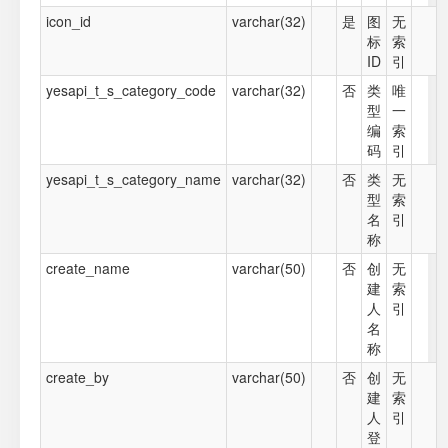
icon_id
varchar(32)
是
图
无
标
索
ID
引
yesapi_t_s_category_code
varchar(32)
否
类
唯
型
一
编
索
码
引
yesapi_t_s_category_name
varchar(32)
否
类
无
型
索
名
引
称
create_name
varchar(50)
否
创
无
建
索
人
引
名
称
create_by
varchar(50)
否
创
无
建
索
人
引
登