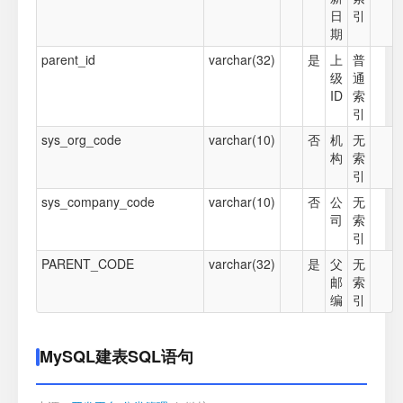
日
引
期
parent_id
varchar(32)
是
上
普
级
通
ID
索
引
sys_org_code
varchar(10)
否
机
无
构
索
引
sys_company_code
varchar(10)
否
公
无
司
索
引
PARENT_CODE
varchar(32)
是
父
无
邮
索
编
引
MySQL建表SQL语句