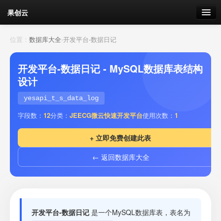
果创云
数据表单
位置：
数据库大全
›
开发平台-数据日记
API接口
开发平台-数据日记 - MySQL数据库表结构
设计
云存储
yesapi_t_s_data_log
流量
剩余接口流量
字段数：
12
分类：
JEECG微云快速开发平台
使用次数：
1
我的
+ 立即免费创建此表
← 返回数据库大全
套餐
加流量
开发平台-数据日记
是一个MySQL数据库表，表名为