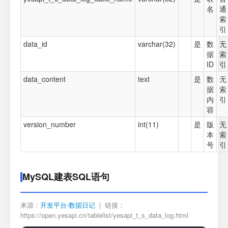
名
通
索
引
data_id
varchar(32)
是
数
无
据
索
ID
引
data_content
text
是
数
无
据
索
内
引
容
version_number
int(11)
是
版
无
本
索
号
引
MySQL建表SQL语句
来源：
开发平台-数据日记
| 链接：
https://open.yesapi.cn/tablelist/yesapi_t_s_data_log.html