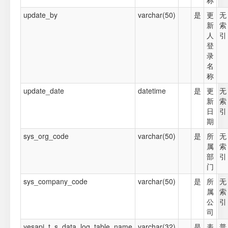
称
update_by
varchar(50)
是
更
无
新
索
人
引
登
录
名
称
update_date
datetime
是
更
无
新
索
日
引
期
sys_org_code
varchar(50)
是
所
无
属
索
部
引
门
sys_company_code
varchar(50)
是
所
无
属
索
公
引
司
yesapi_t_s_data_log_table_name
varchar(32)
是
表
普