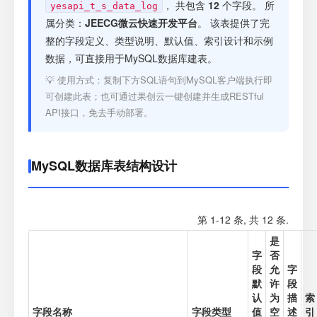
注册
， 共包含
12
个字段。 所
yesapi_t_s_data_log
属分类：
JEECG微云快速开发平台
。 该表提供了完
整的字段定义、类型说明、默认值、索引设计和示例
登录
数据，可直接用于MySQL数据库建表。
💡 使用方式：复制下方SQL语句到MySQL客户端执行即
接口测试
可创建此表；也可通过果创云一键创建并生成RESTful
API接口，免去手动部署。
MySQL数据库表结构设计
第 1-12 条, 共 12 条.
是
字
否
段
允
字
默
许
段
认
为
描
索
字段名称
字段类型
值
空
述
引