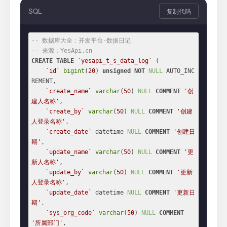
SQL
复制代码
-- 数据库大全：开发平台-数据日记
-- 来源：YesApi.cn
CREATE
TABLE
`yesapi_t_s_data_log`
 (

`id`
bigint
(
20
) 
unsigned
NOT
NULL
 AUTO_INC
REMENT,

`create_name`
varchar
(
50
) 
NULL
COMMENT
'创
建人名称'
,

`create_by`
varchar
(
50
) 
NULL
COMMENT
'创建
人登录名称'
,

`create_date`
 datetime 
NULL
COMMENT
'创建日
期'
,

`update_name`
varchar
(
50
) 
NULL
COMMENT
'更
新人名称'
,

`update_by`
varchar
(
50
) 
NULL
COMMENT
'更新
人登录名称'
,

`update_date`
 datetime 
NULL
COMMENT
'更新日
期'
,

`sys_org_code`
varchar
(
50
) 
NULL
COMMENT
'所属部门'
,
