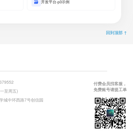
🗃
开发平台-p3示例
回到顶部 ↑
679552
付费会员找客服，
免费账号请提工单
 (周一至周五)
学城中环西路7号创信园