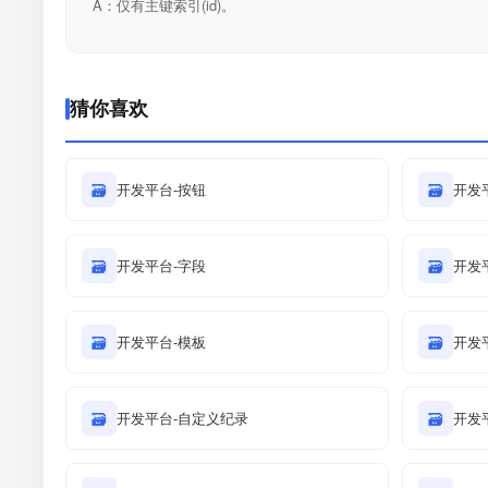
A：仅有主键索引(id)。
猜你喜欢
🗃
开发平台-按钮
🗃
开发平
🗃
开发平台-字段
🗃
开发平
🗃
开发平台-模板
🗃
开发
🗃
开发平台-自定义纪录
🗃
开发