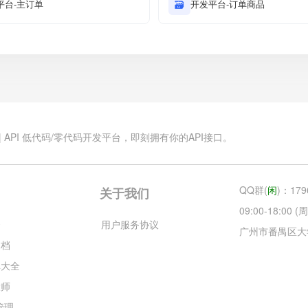
平台-主订单
🗃
开发平台-订单商品
.cn | API 低代码/零代码开发平台，即刻拥有你的API接口。
QQ群(
闲
)：179
关于我们
09:00-18:00
云
用户服务协议
广州市番禺区大
文档
库大全
大师
目管理