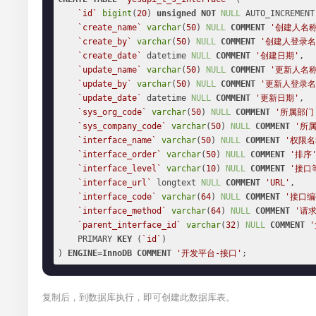
`id`
bigint
(
20
) 
unsigned
NOT
NULL
 AUTO_INCREMENT,
`create_name`
varchar
(
50
) 
NULL
COMMENT
'创建人名称
`create_by`
varchar
(
50
) 
NULL
COMMENT
'创建人登录名
`create_date`
 datetime 
NULL
COMMENT
'创建日期'
,

`update_name`
varchar
(
50
) 
NULL
COMMENT
'更新人名称
`update_by`
varchar
(
50
) 
NULL
COMMENT
'更新人登录名
`update_date`
 datetime 
NULL
COMMENT
'更新日期'
,

`sys_org_code`
varchar
(
50
) 
NULL
COMMENT
'所属部门
`sys_company_code`
varchar
(
50
) 
NULL
COMMENT
'所
`interface_name`
varchar
(
50
) 
NULL
COMMENT
'权限名
`interface_order`
varchar
(
50
) 
NULL
COMMENT
'排序
`interface_level`
varchar
(
10
) 
NULL
COMMENT
'接口
`interface_url`
 longtext 
NULL
COMMENT
'URL'
,

`interface_code`
varchar
(
64
) 
NULL
COMMENT
'接口编
`interface_method`
varchar
(
64
) 
NULL
COMMENT
'请
`parent_interface_id`
varchar
(
32
) 
NULL
COMMENT
    PRIMARY 
KEY
 (
`id`
)

) 
ENGINE
=
InnoDB
COMMENT
'开发平台-接口'
;
复制后，到数据库执行，即可创建此数据库表。