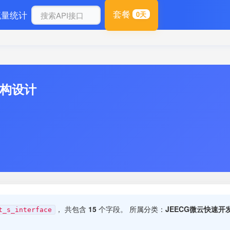
套餐
流量统计
0天
结构设计
， 共包含
15
个字段。 所属分类：
JEECG微云快速开
t_s_interface