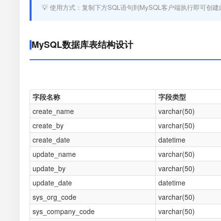
💡 使用方式：复制下方SQL语句到MySQL客户端执行即可创建
MySQL数据库表结构设计
字段名称
字段类型
create_name
varchar(50)
create_by
varchar(50)
create_date
datetime
update_name
varchar(50)
update_by
varchar(50)
update_date
datetime
sys_org_code
varchar(50)
sys_company_code
varchar(50)