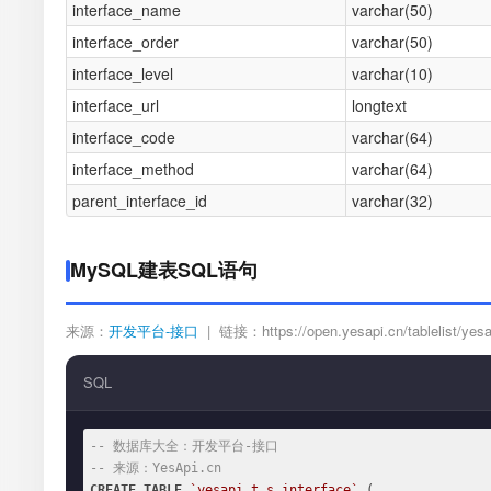
interface_name
varchar(50)
interface_order
varchar(50)
interface_level
varchar(10)
interface_url
longtext
interface_code
varchar(64)
interface_method
varchar(64)
parent_interface_id
varchar(32)
MySQL建表SQL语句
来源：
开发平台-接口
| 链接：https://open.yesapi.cn/tablelist/yesap
SQL
-- 数据库大全：开发平台-接口
-- 来源：YesApi.cn
CREATE
TABLE
`yesapi_t_s_interface`
 (
