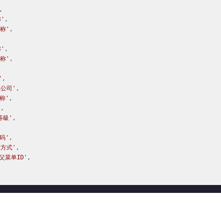


'
,

称'
,

'
,

称'
,

'
,

属公司'
,

称'
,

'
,

等級'
,

码'
,

求方式'
,

'父菜单ID'
,
