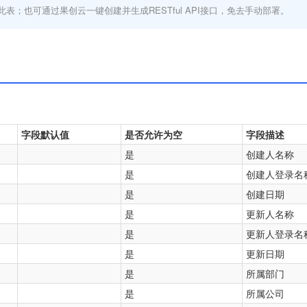
此表；也可通过果创云一键创建并生成RESTful API接口，免去手动部署。
字段默认值
是否允许为空
字段描述
是
创建人名称
是
创建人登录名
是
创建日期
是
更新人名称
是
更新人登录名
是
更新日期
是
所属部门
是
所属公司