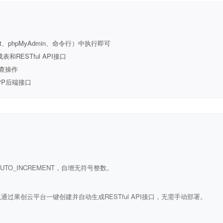
t、phpMyAdmin、命令行）中执行即可
ESTful API接口
查操作
PP后端接口
ULL AUTO_INCREMENT，自增无符号整数。
通过果创云平台一键创建并自动生成RESTful API接口，无需手动部署。