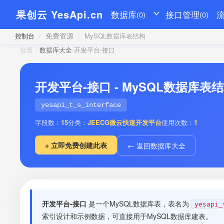
果创云 YesApi.cn
数据库
接口管理
(0)
(0)
免费资源
控制台
/
/
MySQL数据库表结构
位置：
数据库大全
›
开发平台-接口
开发平台-接口 - MySQL数据库表
yesapi_t_s_interface
字段数：
15
分类：
JEECG微云快速开发平台
使用次数：
1
+ 立即免费创建此表
← 返回数据库大全
开发平台-接口
是一个MySQL数据库表，表名为
yesapi_
索引设计和示例数据，可直接用于MySQL数据库建表。