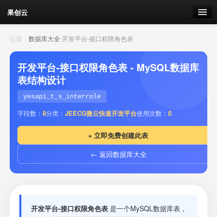
果创云
数据表单
位置：
数据库大全
›
开发平台-接口权限角色表
API接口
开发平台-接口权限角色表 - MySQL数据库
表结构设计
云存储
yesapi_t_s_interrole
流量
剩余接口流量
字段数：
8
分类：
JEECG微云快速开发平台
使用次数：
0
我的
+ 立即免费创建此表
← 返回数据库大全
套餐
加流量
开发平台-接口权限角色表
是一个MySQL数据库表，