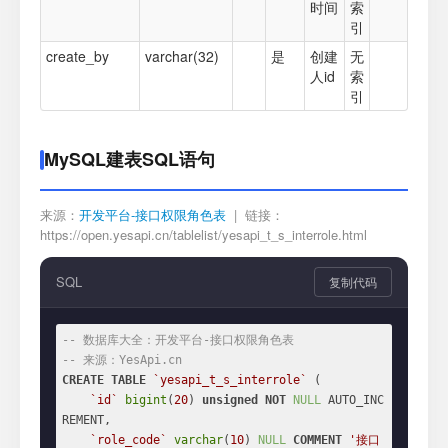
时间
索
引
create_by
varchar(32)
是
创建
无
人id
索
引
MySQL建表SQL语句
来源：
开发平台-接口权限角色表
| 链接：
https://open.yesapi.cn/tablelist/yesapi_t_s_interrole.html
SQL
复制代码
-- 数据库大全：开发平台-接口权限角色表
-- 来源：YesApi.cn
CREATE
TABLE
`yesapi_t_s_interrole`
 (

`id`
bigint
(
20
) 
unsigned
NOT
NULL
 AUTO_INC
REMENT,

`role_code`
varchar
(
10
) 
NULL
COMMENT
'接口