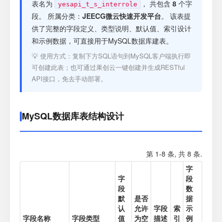
注册
表名为
， 共包含
8
个字
yesapi_t_s_interrole
段。 所属分类：
JEECG微云快速开发平台
。 该表提
供了完整的字段定义、类型说明、默认值、索引设计
登录
和示例数据，可直接用于MySQL数据库建表。
💡 使用方式：复制下方SQL语句到MySQL客户端执行即
接口测试
可创建此表；也可通过果创云一键创建并生成RESTful
API接口，免去手动部署。
MySQL数据库表结构设计
第 1-8 条, 共 8 条.
字
字
段
段
数
默
是否
据
认
允许
字段
索
示
字段名称
字段类型
值
为空
描述
引
例