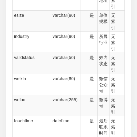
地址
索
引
esize
varchar(60)
是
单位
无
规模
索
引
industry
varchar(60)
是
所属
无
行业
索
引
validstatus
varchar(50)
是
效力
无
状态
索
引
weixin
varchar(60)
是
微信
无
公众
索
号
引
weibo
varchar(255)
是
微博
无
号
索
引
touchtime
datetime
是
最后
无
联系
索
时间
引