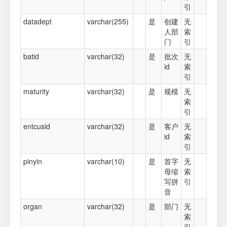
引
datadept
varchar(255)
是
创建
无
人部
索
门
引
batid
varchar(32)
是
批次
无
id
索
引
maturity
varchar(32)
是
规模
无
索
引
entcusid
varchar(32)
是
客户
无
id
索
引
pinyin
varchar(10)
是
首字
无
母缩
索
写拼
引
音
organ
varchar(32)
是
部门
无
索
引