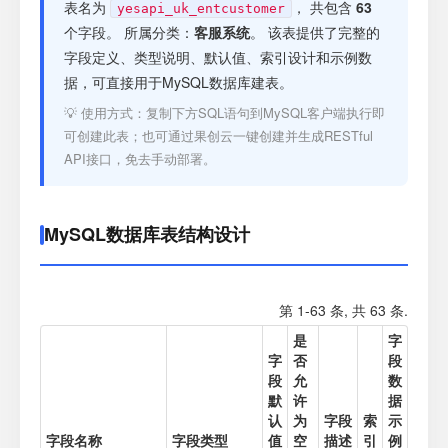
注册
表名为
， 共包含
63
yesapi_uk_entcustomer
个字段。 所属分类：
客服系统
。 该表提供了完整的
字段定义、类型说明、默认值、索引设计和示例数
登录
据，可直接用于MySQL数据库建表。
💡 使用方式：复制下方SQL语句到MySQL客户端执行即
接口测试
可创建此表；也可通过果创云一键创建并生成RESTful
API接口，免去手动部署。
MySQL数据库表结构设计
第 1-63 条, 共 63 条.
是
字
字
否
段
段
允
数
默
许
据
认
为
字段
索
示
字段名称
字段类型
值
空
描述
引
例