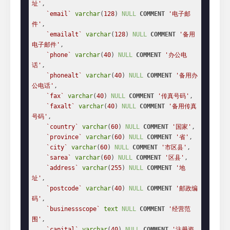
址'
,

`email`
varchar
(
128
) 
NULL
COMMENT
'电子邮
件'
,

`emailalt`
varchar
(
128
) 
NULL
COMMENT
'备用
电子邮件'
,

`phone`
varchar
(
40
) 
NULL
COMMENT
'办公电
话'
,

`phonealt`
varchar
(
40
) 
NULL
COMMENT
'备用办
公电话'
,

`fax`
varchar
(
40
) 
NULL
COMMENT
'传真号码'
,

`faxalt`
varchar
(
40
) 
NULL
COMMENT
'备用传真
号码'
,

`country`
varchar
(
60
) 
NULL
COMMENT
'国家'
,

`province`
varchar
(
60
) 
NULL
COMMENT
'省'
,

`city`
varchar
(
60
) 
NULL
COMMENT
'市区县'
,

`sarea`
varchar
(
60
) 
NULL
COMMENT
'区县'
,

`address`
varchar
(
255
) 
NULL
COMMENT
'地
址'
,

`postcode`
varchar
(
40
) 
NULL
COMMENT
'邮政编
码'
,

`businessscope`
text
NULL
COMMENT
'经营范
围'
,

`capital`
varchar
(
40
) 
NULL
COMMENT
'注册资