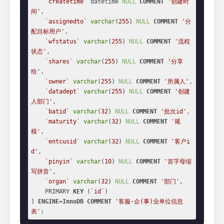
`createtime`
 datetime 
NULL
COMMENT
'创建时
间'
,

`assignedto`
varchar
(
255
) 
NULL
COMMENT
'分
配目标用户'
,

`wfstatus`
varchar
(
255
) 
NULL
COMMENT
'流程
状态'
,

`shares`
varchar
(
255
) 
NULL
COMMENT
'分享
给'
,

`owner`
varchar
(
255
) 
NULL
COMMENT
'所属人'
,

`datadept`
varchar
(
255
) 
NULL
COMMENT
'创建
人部门'
,

`batid`
varchar
(
32
) 
NULL
COMMENT
'批次id'
,

`maturity`
varchar
(
32
) 
NULL
COMMENT
'规
模'
,

`entcusid`
varchar
(
32
) 
NULL
COMMENT
'客户i
d'
,

`pinyin`
varchar
(
10
) 
NULL
COMMENT
'首字母缩
写拼音'
,

`organ`
varchar
(
32
) 
NULL
COMMENT
'部门'
,

    PRIMARY 
KEY
 (
`id`
)

) 
ENGINE
=
InnoDB
COMMENT
'客服-企(事)业单位信息
表'
;