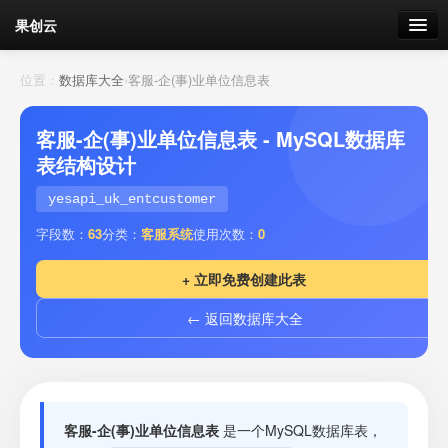
果创云
数据表单
位置：
数据库大全
›
客服-企(事)业单位信息表
API接口
客服-企(事)业单位信息表 - MySQL数据库
表结构设计
云存储
yesapi_uk_entcustomer
流量
剩余接口流量
字段数：
63
分类：
客服系统
使用次数：
0
我的
+ 立即免费创建此表
← 返回数据库大全
套餐
加流量
客服-企(事)业单位信息表
是一个MySQL数据库表，