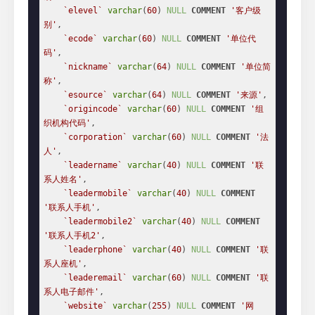
`elevel`
varchar
(
60
) 
NULL
COMMENT
'客户级
别'
,

`ecode`
varchar
(
60
) 
NULL
COMMENT
'单位代
码'
,

`nickname`
varchar
(
64
) 
NULL
COMMENT
'单位简
称'
,

`esource`
varchar
(
64
) 
NULL
COMMENT
'来源'
,

`origincode`
varchar
(
60
) 
NULL
COMMENT
'组
织机构代码'
,

`corporation`
varchar
(
60
) 
NULL
COMMENT
'法
人'
,

`leadername`
varchar
(
40
) 
NULL
COMMENT
'联
系人姓名'
,

`leadermobile`
varchar
(
40
) 
NULL
COMMENT
'联系人手机'
,

`leadermobile2`
varchar
(
40
) 
NULL
COMMENT
'联系人手机2'
,

`leaderphone`
varchar
(
40
) 
NULL
COMMENT
'联
系人座机'
,

`leaderemail`
varchar
(
60
) 
NULL
COMMENT
'联
系人电子邮件'
,

`website`
varchar
(
255
) 
NULL
COMMENT
'网