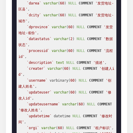
`darea`
varchar
(
60
) 
NULL
COMMENT
'发货地址-
区县'
,

`dcity`
varchar
(
60
) 
NULL
COMMENT
'发货地址-
城市'
,

`dprovince`
varchar
(
60
) 
NULL
COMMENT
'发货
地址-省份'
,

`datastatus`
varchar
(
2
) 
NULL
COMMENT
'数据
状态'
,

`processid`
varchar
(
60
) 
NULL
COMMENT
'流程
id'
,

`description`
text
NULL
COMMENT
'描述'
,

`creater`
varchar
(
60
) 
NULL
COMMENT
'创建人i
d'
,

`username`
 varbinary(
60
) 
NULL
COMMENT
'创
建人姓名'
,

`updateuser`
varchar
(
60
) 
NULL
COMMENT
'修
改人id'
,

`updateusername`
varchar
(
60
) 
NULL
COMMENT
'修改人姓名'
,

`updatetime`
 datetime 
NULL
COMMENT
'修改时
间'
,

`orgi`
varchar
(
60
) 
NULL
COMMENT
'租户标识'
,
