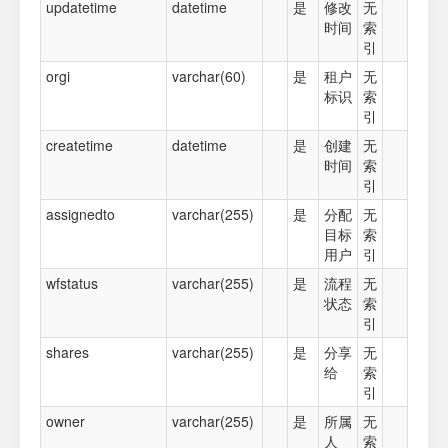
updatetime
datetime
是
修改
无
时间
索
引
orgi
varchar(60)
是
租户
无
标识
索
引
createtime
datetime
是
创建
无
时间
索
引
assignedto
varchar(255)
是
分配
无
目标
索
用户
引
wfstatus
varchar(255)
是
流程
无
状态
索
引
shares
varchar(255)
是
分享
无
给
索
引
owner
varchar(255)
是
所属
无
人
索