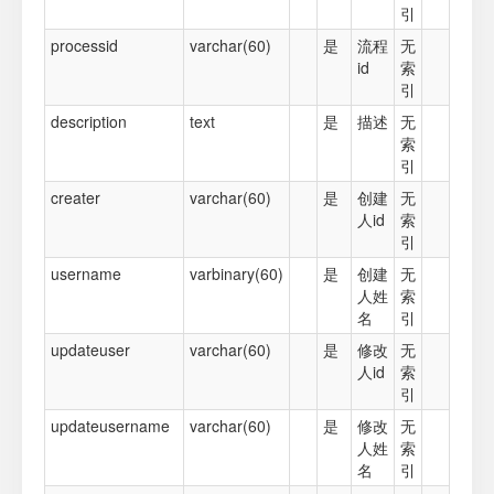
引
processid
varchar(60)
是
流程
无
id
索
引
description
text
是
描述
无
索
引
creater
varchar(60)
是
创建
无
人id
索
引
username
varbinary(60)
是
创建
无
人姓
索
名
引
updateuser
varchar(60)
是
修改
无
人id
索
引
updateusername
varchar(60)
是
修改
无
人姓
索
名
引