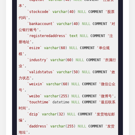
本'
,

`stockcode`
varchar
(
40
) 
NULL
COMMENT
'股票
代码'
,

`bankaccount`
varchar
(
40
) 
NULL
COMMENT
'对
公银行账号'
,

`registeredaddress`
text
NULL
COMMENT
'注
册地址'
,

`esize`
varchar
(
60
) 
NULL
COMMENT
'单位规
模'
,

`industry`
varchar
(
60
) 
NULL
COMMENT
'所属行
业'
,

`validstatus`
varchar
(
50
) 
NULL
COMMENT
'效
力状态'
,

`weixin`
varchar
(
60
) 
NULL
COMMENT
'微信公众
号'
,

`weibo`
varchar
(
255
) 
NULL
COMMENT
'微博号'
,

`touchtime`
 datetime 
NULL
COMMENT
'最后联系
时间'
,

`dzip`
varchar
(
32
) 
NULL
COMMENT
'发货地址邮
编'
,

`daddress`
varchar
(
255
) 
NULL
COMMENT
'发货
地址'
,
