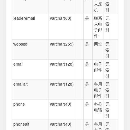
人座
索
机
引
leaderemail
varchar(60)
是
联系
无
人电
索
子邮
引
件
website
varchar(255)
是
网址
无
索
引
email
varchar(128)
是
电子
无
邮件
索
引
emailalt
varchar(128)
是
备用
无
电子
索
邮件
引
phone
varchar(40)
是
办公
无
电话
索
引
phonealt
varchar(40)
是
备用
无
办公
索