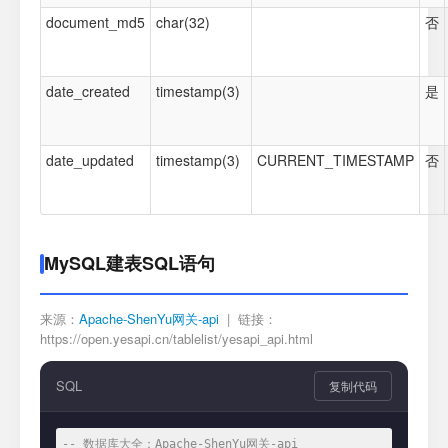
document_md5
char(32)
否
date_created
timestamp(3)
是
date_updated
timestamp(3)
CURRENT_TIMESTAMP
否
MySQL建表SQL语句
来源：
Apache-ShenYu网关-api
| 链接：
https://open.yesapi.cn/tablelist/yesapi_api.html
SQL
复制代码
-- 数据库大全：Apache-ShenYu网关-api