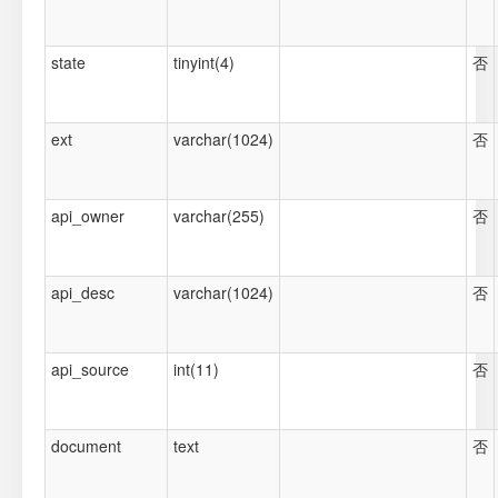
state
tinyint(4)
否
ext
varchar(1024)
否
api_owner
varchar(255)
否
api_desc
varchar(1024)
否
api_source
int(11)
否
document
text
否