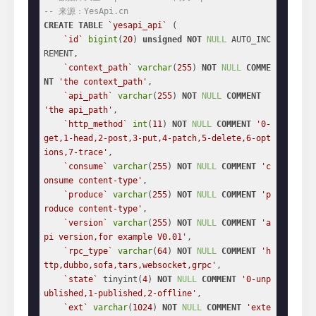
-- 来源：YesApi.cn
CREATE
TABLE
`yesapi_api`
 (

`id`
bigint
(
20
) 
unsigned
NOT
NULL
 AUTO_INC
REMENT,

`context_path`
varchar
(
255
) 
NOT
NULL
COMME
NT
'the context_path'
,

`api_path`
varchar
(
255
) 
NOT
NULL
COMMENT
'the api_path'
,

`http_method`
int
(
11
) 
NOT
NULL
COMMENT
'0-
get,1-head,2-post,3-put,4-patch,5-delete,6-opt
ions,7-trace'
,

`consume`
varchar
(
255
) 
NOT
NULL
COMMENT
'c
onsume content-type'
,

`produce`
varchar
(
255
) 
NOT
NULL
COMMENT
'p
roduce content-type'
,

`version`
varchar
(
255
) 
NOT
NULL
COMMENT
'a
pi version,for example V0.01'
,

`rpc_type`
varchar
(
64
) 
NOT
NULL
COMMENT
'h
ttp,dubbo,sofa,tars,websocket,grpc'
,

`state`
 tinyint(
4
) 
NOT
NULL
COMMENT
'0-unp
ublished,1-published,2-offline'
,

`ext`
varchar
(
1024
) 
NOT
NULL
COMMENT
'exte