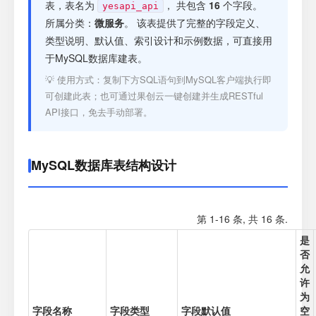
注册
表，表名为
， 共包含
16
个字段。
yesapi_api
所属分类：
微服务
。 该表提供了完整的字段定义、
类型说明、默认值、索引设计和示例数据，可直接用
登录
于MySQL数据库建表。
💡 使用方式：复制下方SQL语句到MySQL客户端执行即
接口测试
可创建此表；也可通过果创云一键创建并生成RESTful
API接口，免去手动部署。
MySQL数据库表结构设计
第 1-16 条, 共 16 条.
是
否
允
许
为
字段名称
字段类型
字段默认值
空