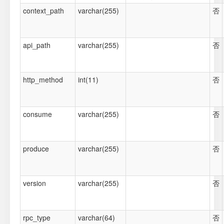
context_path
varchar(255)
否
api_path
varchar(255)
否
http_method
int(11)
否
consume
varchar(255)
否
produce
varchar(255)
否
version
varchar(255)
否
rpc_type
varchar(64)
否