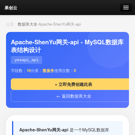
果创云
数据表单
位置：
数据库大全
›
Apache-ShenYu网关-api
API接口
Apache-ShenYu网关-api - MySQL数据库
表结构设计
云存储
yesapi_api
流量
剩余接口流量
字段数：
16
分类：
微服务
使用次数：
0
我的
+ 立即免费创建此表
← 返回数据库大全
套餐
加流量
Apache-ShenYu网关-api
是一个MySQL数据库