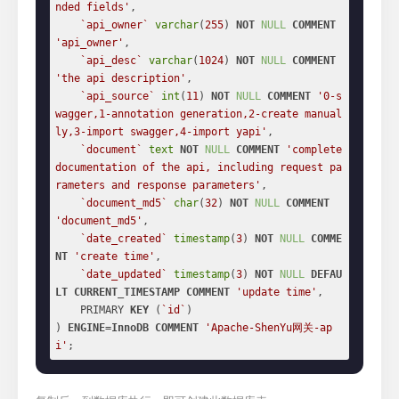
nded fields'
,

`api_owner`
varchar
(
255
) 
NOT
NULL
COMMENT
'api_owner'
,

`api_desc`
varchar
(
1024
) 
NOT
NULL
COMMENT
'the api description'
,

`api_source`
int
(
11
) 
NOT
NULL
COMMENT
'0-s
wagger,1-annotation generation,2-create manual
ly,3-import swagger,4-import yapi'
,

`document`
text
NOT
NULL
COMMENT
'complete 
documentation of the api, including request pa
rameters and response parameters'
,

`document_md5`
char
(
32
) 
NOT
NULL
COMMENT
'document_md5'
,

`date_created`
timestamp
(
3
) 
NOT
NULL
COMME
NT
'create time'
,

`date_updated`
timestamp
(
3
) 
NOT
NULL
DEFAU
LT
CURRENT_TIMESTAMP
COMMENT
'update time'
,

    PRIMARY 
KEY
 (
`id`
)

) 
ENGINE
=
InnoDB
COMMENT
'Apache-ShenYu网关-ap
i'
;