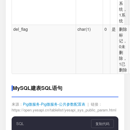
系
统，
1系
统
del_flag
char(1)
0
是
删除
标
记，
0未
删
除，
1已
删除
MySQL建表SQL语句
来源：
Pig微服务-Pig微服务-公共参数配置表
| 链接：
https://open.yesapi.cn/tablelist/yesapi_sys_public_param.html
SQL
复制代码