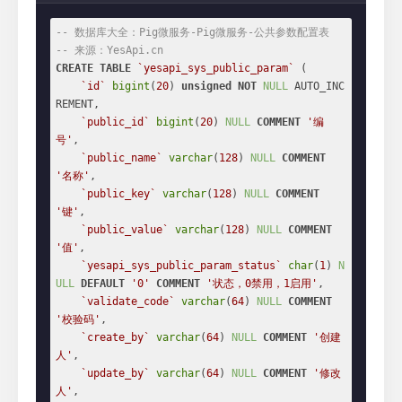
-- 数据库大全：Pig微服务-Pig微服务-公共参数配置表
-- 来源：YesApi.cn
CREATE
TABLE
`yesapi_sys_public_param`
 (

`id`
bigint
(
20
) 
unsigned
NOT
NULL
 AUTO_INC
REMENT,

`public_id`
bigint
(
20
) 
NULL
COMMENT
'编
号'
,

`public_name`
varchar
(
128
) 
NULL
COMMENT
'名称'
,

`public_key`
varchar
(
128
) 
NULL
COMMENT
'键'
,

`public_value`
varchar
(
128
) 
NULL
COMMENT
'值'
,

`yesapi_sys_public_param_status`
char
(
1
) 
N
ULL
DEFAULT
'0'
COMMENT
'状态，0禁用，1启用'
,

`validate_code`
varchar
(
64
) 
NULL
COMMENT
'校验码'
,

`create_by`
varchar
(
64
) 
NULL
COMMENT
'创建
人'
,

`update_by`
varchar
(
64
) 
NULL
COMMENT
'修改
人'
,
