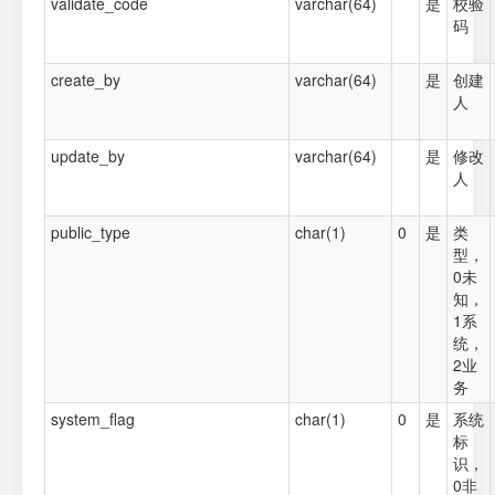
validate_code
varchar(64)
是
校验
码
create_by
varchar(64)
是
创建
人
update_by
varchar(64)
是
修改
人
public_type
char(1)
0
是
类
型，
0未
知，
1系
统，
2业
务
system_flag
char(1)
0
是
系统
标
识，
0非