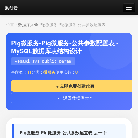
果创云
数据表单
位置：
数据库大全
›
Pig微服务-Pig微服务-公共参数配置表
API接口
Pig微服务-Pig微服务-公共参数配置表 -
MySQL数据库表结构设计
云存储
yesapi_sys_public_param
流量
剩余接口流量
字段数：
11
分类：
微服务
使用次数：
0
我的
+ 立即免费创建此表
← 返回数据库大全
套餐
加流量
Pig微服务-Pig微服务-公共参数配置表
是一个