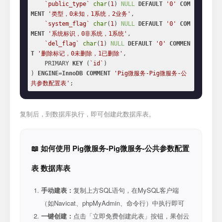
`public_type`
char
(
1
) 
NULL
DEFAULT
'0'
COM
MENT
'类型，0未知，1系统，2业务'
,

`system_flag`
char
(
1
) 
NULL
DEFAULT
'0'
COM
MENT
'系统标识，0非系统，1系统'
,

`del_flag`
char
(
1
) 
NULL
DEFAULT
'0'
COMMEN
T
'删除标记，0未删除，1已删除'
,

    PRIMARY 
KEY
 (
`id`
)

) 
ENGINE
=
InnoDB
COMMENT
'Pig微服务-Pig微服务-公
共参数配置表'
;
复制后，到数据库执行，即可创建此数据库表。
📖 如何使用 Pig微服务-Pig微服务-公共参数配置
表 数据库表
手动建表：
复制上方SQL语句，在MySQL客户端
（如Navicat、phpMyAdmin、命令行）中执行即可
一键创建：
点击「立即免费创建此表」按钮，果创云