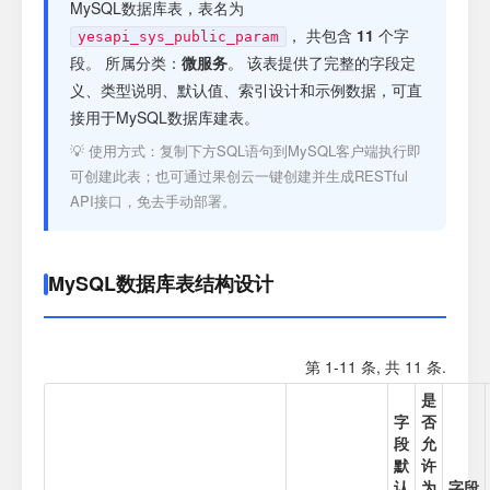
注册
MySQL数据库表，表名为
， 共包含
11
个字
yesapi_sys_public_param
段。 所属分类：
微服务
。 该表提供了完整的字段定
登录
义、类型说明、默认值、索引设计和示例数据，可直
接用于MySQL数据库建表。
接口测试
💡 使用方式：复制下方SQL语句到MySQL客户端执行即
可创建此表；也可通过果创云一键创建并生成RESTful
API接口，免去手动部署。
MySQL数据库表结构设计
第 1-11 条, 共 11 条.
是
字
否
段
允
默
许
认
为
字段