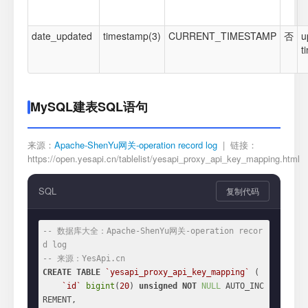
date_updated
timestamp(3)
CURRENT_TIMESTAMP
否
u
t
MySQL建表SQL语句
来源：
Apache-ShenYu网关-operation record log
| 链接：
https://open.yesapi.cn/tablelist/yesapi_proxy_api_key_mapping.html
SQL
复制代码
-- 数据库大全：Apache-ShenYu网关-operation recor
d log
-- 来源：YesApi.cn
CREATE
TABLE
`yesapi_proxy_api_key_mapping`
 (

`id`
bigint
(
20
) 
unsigned
NOT
NULL
 AUTO_INC
REMENT,
