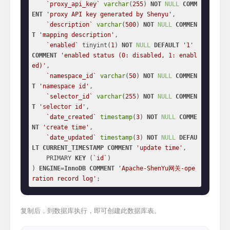
`proxy_api_key`
varchar
(
255
) 
NOT
NULL
COMM
ENT
'proxy API key generated by Shenyu'
,

`description`
varchar
(
500
) 
NOT
NULL
COMMEN
T
'mapping description'
,

`enabled`
 tinyint(
1
) 
NOT
NULL
DEFAULT
'1'
COMMENT
'enabled status (0: disabled, 1: enabl
ed)'
,

`namespace_id`
varchar
(
50
) 
NOT
NULL
COMMEN
T
'namespace id'
,

`selector_id`
varchar
(
255
) 
NOT
NULL
COMMEN
T
'selector id'
,

`date_created`
timestamp
(
3
) 
NOT
NULL
COMME
NT
'create time'
,

`date_updated`
timestamp
(
3
) 
NOT
NULL
DEFAU
LT
CURRENT_TIMESTAMP
COMMENT
'update time'
,

    PRIMARY 
KEY
 (
`id`
)

) 
ENGINE
=
InnoDB
COMMENT
'Apache-ShenYu网关-ope
ration record log'
;
复制后，到数据库执行，即可创建此数据库表。