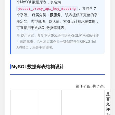
注册
个MySQL数据库表，表名为
， 共包含
7
yesapi_proxy_api_key_mapping
个字段。 所属分类：
微服务
。 该表提供了完整的字
登录
段定义、类型说明、默认值、索引设计和示例数据，
可直接用于MySQL数据库建表。
接口测试
💡 使用方式：复制下方SQL语句到MySQL客户端执行即
可创建此表；也可通过果创云一键创建并生成RESTful
API接口，免去手动部署。
MySQL数据库表结构设计
第 1-7 条, 共 7 条.
是
否
允
许
为