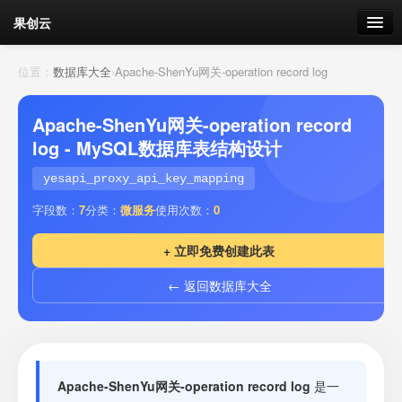
果创云
数据表单
位置：
数据库大全
›
Apache-ShenYu网关-operation record log
API接口
Apache-ShenYu网关-operation record
log - MySQL数据库表结构设计
云存储
yesapi_proxy_api_key_mapping
流量
剩余接口流量
字段数：
7
分类：
微服务
使用次数：
0
我的
+ 立即免费创建此表
← 返回数据库大全
套餐
加流量
Apache-ShenYu网关-operation record log
是一