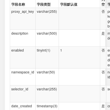
字段名称
字段类型
字段默认值
空
proxy_api_key
varchar(255)
否
p
k
g
b
description
varchar(500)
是
m
d
enabled
tinyint(1)
1
否
e
s
d
e
namespace_id
varchar(50)
否
n
i
selector_id
varchar(255)
否
s
date_created
timestamp(3)
是
c