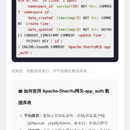
ete or not  (0 close, 1 open) '
,

`namespace_id`
varchar
(
50
) 
NOT
NULL
COMMEN
T
'namespace id'
,

`date_created`
timestamp
(
3
) 
NOT
NULL
COMME
NT
'create time'
,

`date_updated`
timestamp
(
3
) 
NOT
NULL
DEFAU
LT
CURRENT_TIMESTAMP
COMMENT
'update time'
,

    PRIMARY 
KEY
 (
`id`
)

) 
ENGINE
=
InnoDB
COMMENT
'Apache-ShenYu网关-app
_auth'
;
复制后，到数据库执行，即可创建此数据库表。
📖 如何使用 Apache-ShenYu网关-app_auth 数
据库表
手动建表：
复制上方SQL语句，在MySQL客户端
（如Navicat、phpMyAdmin、命令行）中执行即可