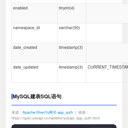
enabled
tinyint(4)
namespace_id
varchar(50)
date_created
timestamp(3)
date_updated
timestamp(3)
CURRENT_TIMESTA
MySQL建表SQL语句
来源：
Apache-ShenYu网关-app_auth
| 链接：
https://open.yesapi.cn/tablelist/yesapi_app_auth.html