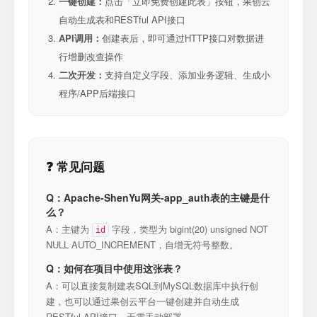
一键创建：
点击「立即免费创建此表」按钮，果创云
自动生成表和RESTful API接口
API调用：
创建表后，即可通过HTTP接口对数据进
行增删改查操作
二次开发：
支持自定义字段、添加业务逻辑、生成小
程序/APP后端接口
❓ 常见问题
Q：Apache-ShenYu网关-app_auth表的主键是什
么？
A：主键为
字段，类型为 bigint(20) unsigned NOT
id
NULL AUTO_INCREMENT，自增无符号整数。
Q：如何在项目中使用这张表？
A：可以直接复制建表SQL到MySQL数据库中执行创
建，也可以通过果创云平台一键创建并自动生成
RESTful API接口，无需手动部署。