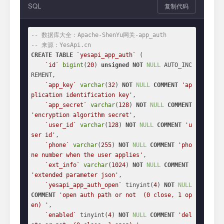
SQL
复制代码
-- 数据库大全：Apache-ShenYu网关-app_auth
-- 来源：YesApi.cn
CREATE
TABLE
`yesapi_app_auth`
 (

`id`
bigint
(
20
) 
unsigned
NOT
NULL
 AUTO_INC
REMENT,

`app_key`
varchar
(
32
) 
NOT
NULL
COMMENT
'ap
plication identification key'
,

`app_secret`
varchar
(
128
) 
NOT
NULL
COMMENT
'encryption algorithm secret'
,

`user_id`
varchar
(
128
) 
NOT
NULL
COMMENT
'u
ser id'
,

`phone`
varchar
(
255
) 
NOT
NULL
COMMENT
'pho
ne number when the user applies'
,

`ext_info`
varchar
(
1024
) 
NOT
NULL
COMMENT
'extended parameter json'
,

`yesapi_app_auth_open`
 tinyint(
4
) 
NOT
NULL
COMMENT
'open auth path or not  (0 close, 1 op
en) '
,

`enabled`
 tinyint(
4
) 
NOT
NULL
COMMENT
'del