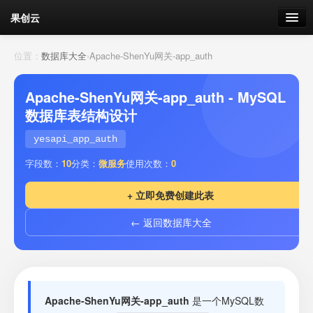
果创云
数据表单
位置：
数据库大全
›
Apache-ShenYu网关-app_auth
API接口
Apache-ShenYu网关-app_auth - MySQL
数据库表结构设计
云存储
yesapi_app_auth
流量
剩余接口流量
字段数：
10
分类：
微服务
使用次数：
0
我的
+ 立即免费创建此表
← 返回数据库大全
套餐
加流量
Apache-ShenYu网关-app_auth
是一个MySQL数