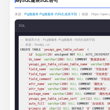
MySQL建表SQL语句
来源：
Pig微服务-Pig微服务-代码生成表字段
| 链接：https://open.yes
SQL
-- 数据库大全：Pig微服务-Pig微服务-代码生成表字段
-- 来源：YesApi.cn
CREATE
TABLE
`yesapi_gen_table_column`
 (

`id`
bigint
(
20
) 
unsigned
NOT
NULL
 AUTO_INCREMENT,
`ds_name`
varchar
(
200
) 
NULL
COMMENT
'数据源名称'
,

`yesapi_gen_table_column_table_name`
varchar
(
200
`field_name`
varchar
(
200
) 
NULL
COMMENT
'字段名称'
`field_type`
varchar
(
200
) 
NULL
COMMENT
'字段类型'
`field_comment`
varchar
(
200
) 
NULL
COMMENT
'字段说
`attr_name`
varchar
(
200
) 
NULL
COMMENT
'属性名'
,

`attr_type`
varchar
(
200
) 
NULL
COMMENT
'属性类型'
,

`package_name`
varchar
(
200
) 
NULL
COMMENT
'属性包
`yesapi_gen_table_column_sort`
int
(
11
) 
NULL
COMM
`auto_fill`
varchar
(
20
) 
NULL
COMMENT
'自动填充  DEF
`primary_pk`
char
(
1
) 
NULL
DEFAULT
'0'
COMMENT
'