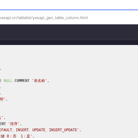
api.cn/tablelist/yesapi_gen_table_column.html


) 
NULL
COMMENT
'表名称'
,

,

,

明'
,

名'
,

ENT
'排序'
,

AULT、INSERT、UPDATE、INSERT_UPDATE'
,

主键 0：否  1：是'
,
