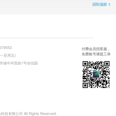
回到顶部 ↑
679552
付费会员找客服，
免费账号请提工单
 (周一至周五)
学城中环西路7号创信园
有限公司 All Rights Reserved.