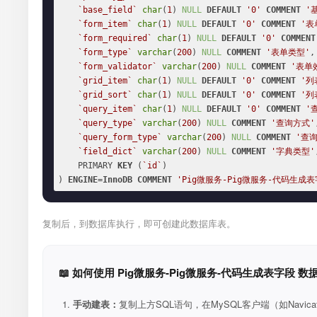
`base_field`
char
(
1
) 
NULL
DEFAULT
'0'
COMMENT
'
`form_item`
char
(
1
) 
NULL
DEFAULT
'0'
COMMENT
'表
`form_required`
char
(
1
) 
NULL
DEFAULT
'0'
COMMENT
`form_type`
varchar
(
200
) 
NULL
COMMENT
'表单类型'
,

`form_validator`
varchar
(
200
) 
NULL
COMMENT
'表单
`grid_item`
char
(
1
) 
NULL
DEFAULT
'0'
COMMENT
'列
`grid_sort`
char
(
1
) 
NULL
DEFAULT
'0'
COMMENT
'列
`query_item`
char
(
1
) 
NULL
DEFAULT
'0'
COMMENT
'
`query_type`
varchar
(
200
) 
NULL
COMMENT
'查询方式'
`query_form_type`
varchar
(
200
) 
NULL
COMMENT
'查
`field_dict`
varchar
(
200
) 
NULL
COMMENT
'字典类型'
    PRIMARY 
KEY
 (
`id`
)

) 
ENGINE
=
InnoDB
COMMENT
'Pig微服务-Pig微服务-代码生成表
复制后，到数据库执行，即可创建此数据库表。
📖 如何使用 Pig微服务-Pig微服务-代码生成表字段 数
手动建表：
复制上方SQL语句，在MySQL客户端（如Navica