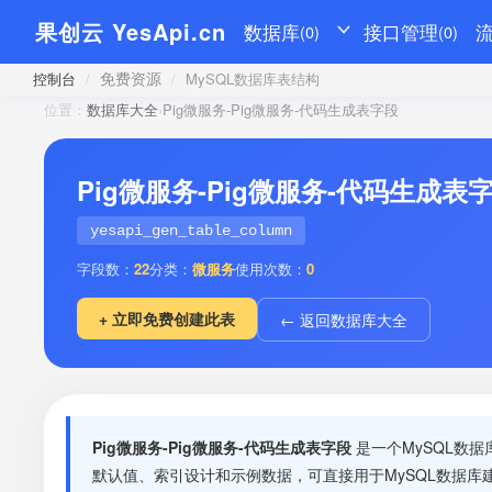
果创云 YesApi.cn
数据库
接口管理
(0)
(0)
免费资源
控制台
/
/
MySQL数据库表结构
位置：
数据库大全
›
Pig微服务-Pig微服务-代码生成表字段
Pig微服务-Pig微服务-代码生成表
yesapi_gen_table_column
字段数：
22
分类：
微服务
使用次数：
0
+ 立即免费创建此表
← 返回数据库大全
Pig微服务-Pig微服务-代码生成表字段
是一个MySQL数
默认值、索引设计和示例数据，可直接用于MySQL数据库