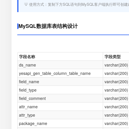
💡 使用方式：复制下方SQL语句到MySQL客户端执行即可创建
MySQL数据库表结构设计
字段名称
字段类型
ds_name
varchar(200)
yesapi_gen_table_column_table_name
varchar(200)
field_name
varchar(200)
field_type
varchar(200)
field_comment
varchar(200)
attr_name
varchar(200)
attr_type
varchar(200)
package_name
varchar(200)