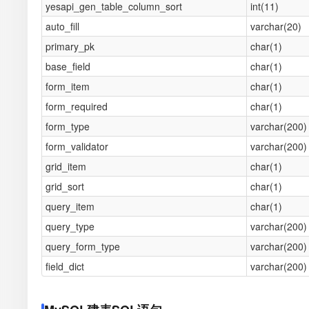
yesapi_gen_table_column_sort
int(11)
auto_fill
varchar(20)
primary_pk
char(1)
base_field
char(1)
form_item
char(1)
form_required
char(1)
form_type
varchar(200)
form_validator
varchar(200)
grid_item
char(1)
grid_sort
char(1)
query_item
char(1)
query_type
varchar(200)
query_form_type
varchar(200)
field_dict
varchar(200)