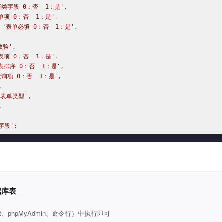
基类字段 0：否  1：是'
,

单项 0：否  1：是'
,

'表单必填 0：否  1：是'
,

效验'
,

表项 0：否  1：是'
,

表排序 0：否  1：是'
,

查询项 0：否  1：是'
,

,

询表单类型'
,

,

字段'
;
据库表
t、phpMyAdmin、命令行）中执行即可