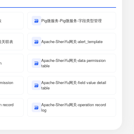
表
🗃
Pig微服务-Pig微服务-字段类型管理
分组关联表
🗃
Apache-ShenYu网关-alert_template
Apache-ShenYu网关-data permission
h
🗃
table
mission
Apache-ShenYu网关-field value detail
🗃
table
 record
Apache-ShenYu网关-operation record
🗃
log