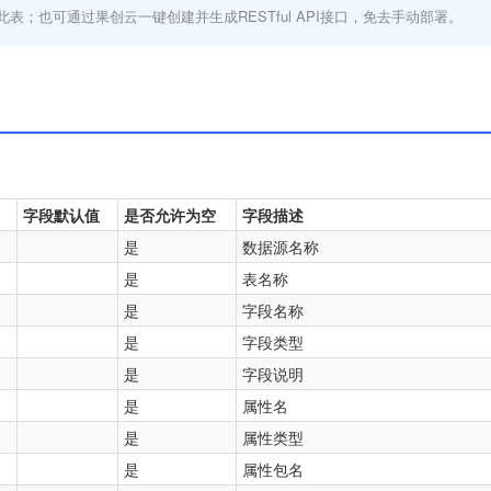
此表；也可通过果创云一键创建并生成RESTful API接口，免去手动部署。
字段默认值
是否允许为空
字段描述
是
数据源名称
是
表名称
是
字段名称
是
字段类型
是
字段说明
是
属性名
是
属性类型
是
属性包名