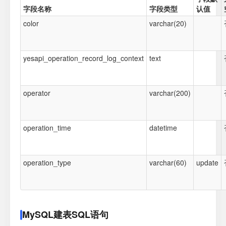
字段名称
字段类型
认值
color
varchar(20)
yesapi_operation_record_log_context
text
operator
varchar(200)
operation_time
datetime
operation_type
varchar(60)
update
MySQL建表SQL语句