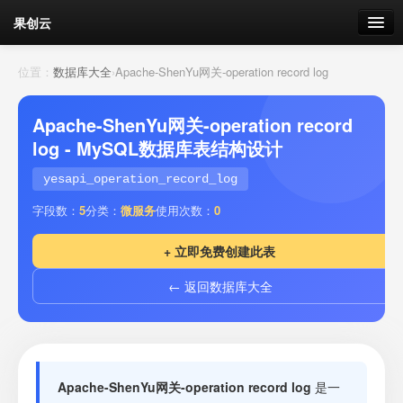
果创云
数据表单
位置：
数据库大全
›
Apache-ShenYu网关-operation record log
API接口
Apache-ShenYu网关-operation record
log - MySQL数据库表结构设计
云存储
yesapi_operation_record_log
流量
剩余接口流量
字段数：
5
分类：
微服务
使用次数：
0
我的
+ 立即免费创建此表
← 返回数据库大全
套餐
加流量
Apache-ShenYu网关-operation record log
是一