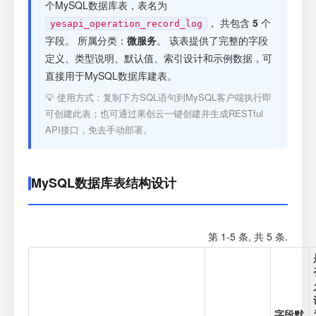
注册
个MySQL数据库表，表名为
， 共包含
5
个
yesapi_operation_record_log
字段。 所属分类：
微服务
。 该表提供了完整的字段
登录
定义、类型说明、默认值、索引设计和示例数据，可
直接用于MySQL数据库建表。
接口测试
💡 使用方式：复制下方SQL语句到MySQL客户端执行即
可创建此表；也可通过果创云一键创建并生成RESTful
API接口，免去手动部署。
MySQL数据库表结构设计
第 1-5 条, 共 5 条.
字段默