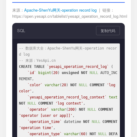
来源：
Apache-ShenYu网关-operation record log
| 链接：
https://open.yesapi.cn/tablelist/yesapi_operation_record_log.html
SQL
复制代码
-- 数据库大全：Apache-ShenYu网关-operation recor
d log
-- 来源：YesApi.cn
CREATE
TABLE
`yesapi_operation_record_log`
 (

`id`
bigint
(
20
) 
unsigned
NOT
NULL
 AUTO_INC
REMENT,

`color`
varchar
(
20
) 
NOT
NULL
COMMENT
'log 
color'
,

`yesapi_operation_record_log_context`
text
NOT
NULL
COMMENT
'log context'
,

`operator`
varchar
(
200
) 
NOT
NULL
COMMENT
'operator [user or app]]'
,

`operation_time`
 datetime 
NOT
NULL
COMMENT
'operation time'
,

`operation_type`
varchar
(
60
) 
NOT
NULL
DEFA