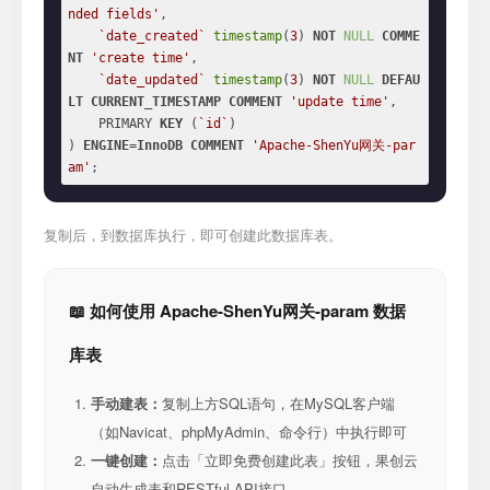
nded fields'
,

`date_created`
timestamp
(
3
) 
NOT
NULL
COMME
NT
'create time'
,

`date_updated`
timestamp
(
3
) 
NOT
NULL
DEFAU
LT
CURRENT_TIMESTAMP
COMMENT
'update time'
,

    PRIMARY 
KEY
 (
`id`
)

) 
ENGINE
=
InnoDB
COMMENT
'Apache-ShenYu网关-par
am'
;
复制后，到数据库执行，即可创建此数据库表。
📖 如何使用 Apache-ShenYu网关-param 数据
库表
手动建表：
复制上方SQL语句，在MySQL客户端
（如Navicat、phpMyAdmin、命令行）中执行即可
一键创建：
点击「立即免费创建此表」按钮，果创云
自动生成表和RESTful API接口