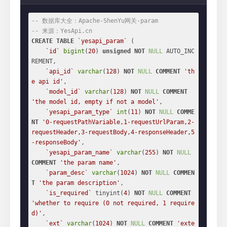
-- 数据库大全：Apache-ShenYu网关-param
-- 来源：YesApi.cn
CREATE
TABLE
`yesapi_param`
 (

`id`
bigint
(
20
) 
unsigned
NOT
NULL
 AUTO_INC
REMENT,

`api_id`
varchar
(
128
) 
NOT
NULL
COMMENT
'th
e api id'
,

`model_id`
varchar
(
128
) 
NOT
NULL
COMMENT
'the model id, empty if not a model'
,

`yesapi_param_type`
int
(
11
) 
NOT
NULL
COMME
NT
'0-requestPathVariable,1-requestUrlParam,2-
requestHeader,3-requestBody,4-responseHeader,5
-responseBody'
,

`yesapi_param_name`
varchar
(
255
) 
NOT
NULL
COMMENT
'the param name'
,

`param_desc`
varchar
(
1024
) 
NOT
NULL
COMMEN
T
'the param description'
,

`is_required`
 tinyint(
4
) 
NOT
NULL
COMMENT
'whether to require (0 not required, 1 require
d)'
,

`ext`
varchar
(
1024
) 
NOT
NULL
COMMENT
'exte