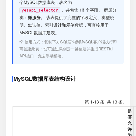
注册
个MySQL数据库表，表名为
， 共包含
13
个字段。 所属分
yesapi_selector
类：
微服务
。 该表提供了完整的字段定义、类型说
登录
明、默认值、索引设计和示例数据，可直接用于
MySQL数据库建表。
接口测试
💡 使用方式：复制下方SQL语句到MySQL客户端执行即
可创建此表；也可通过果创云一键创建并生成RESTful
API接口，免去手动部署。
MySQL数据库表结构设计
第 1-13 条, 共 13 条.
是
否
允
许
为