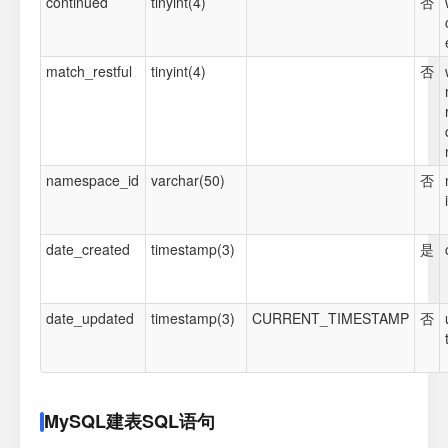
continued
tinyint(4)
否
match_restful
tinyint(4)
否
namespace_id
varchar(50)
否
date_created
timestamp(3)
是
date_updated
timestamp(3)
CURRENT_TIMESTAMP
否
MySQL建表SQL语句