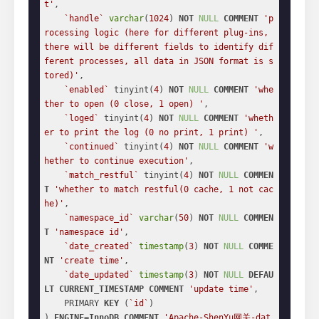
t'
,

`handle`
varchar
(
1024
) 
NOT
NULL
COMMENT
'p
rocessing logic (here for different plug-ins, 
there will be different fields to identify dif
ferent processes, all data in JSON format is s
tored)'
,

`enabled`
 tinyint(
4
) 
NOT
NULL
COMMENT
'whe
ther to open (0 close, 1 open) '
,

`loged`
 tinyint(
4
) 
NOT
NULL
COMMENT
'wheth
er to print the log (0 no print, 1 print) '
,

`continued`
 tinyint(
4
) 
NOT
NULL
COMMENT
'w
hether to continue execution'
,

`match_restful`
 tinyint(
4
) 
NOT
NULL
COMMEN
T
'whether to match restful(0 cache, 1 not cac
he)'
,

`namespace_id`
varchar
(
50
) 
NOT
NULL
COMMEN
T
'namespace id'
,

`date_created`
timestamp
(
3
) 
NOT
NULL
COMME
NT
'create time'
,

`date_updated`
timestamp
(
3
) 
NOT
NULL
DEFAU
LT
CURRENT_TIMESTAMP
COMMENT
'update time'
,

    PRIMARY 
KEY
 (
`id`
)

) 
ENGINE
=
InnoDB
COMMENT
'Apache-ShenYu网关-dat