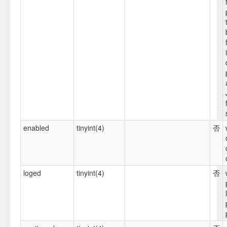
enabled
tinyint(4)
否
loged
tinyint(4)
否