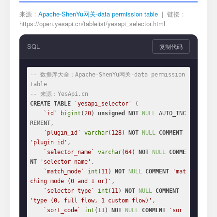
来源：
Apache-ShenYu网关-data permission table
| 链接：
https://open.yesapi.cn/tablelist/yesapi_selector.html
SQL
复制代码
-- 数据库大全：Apache-ShenYu网关-data permission 
table
-- 来源：YesApi.cn
CREATE
TABLE
`yesapi_selector`
 (

`id`
bigint
(
20
) 
unsigned
NOT
NULL
 AUTO_INC
REMENT,

`plugin_id`
varchar
(
128
) 
NOT
NULL
COMMENT
'plugin id'
,

`selector_name`
varchar
(
64
) 
NOT
NULL
COMME
NT
'selector name'
,

`match_mode`
int
(
11
) 
NOT
NULL
COMMENT
'mat
ching mode (0 and 1 or)'
,

`selector_type`
int
(
11
) 
NOT
NULL
COMMENT
'type (0, full flow, 1 custom flow)'
,

`sort_code`
int
(
11
) 
NOT
NULL
COMMENT
'sor