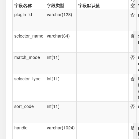
字段名称
字段类型
字段默认值
空
plugin_id
varchar(128)
否
selector_name
varchar(64)
否
match_mode
int(11)
否
selector_type
int(11)
否
sort_code
int(11)
否
handle
varchar(1024)
是