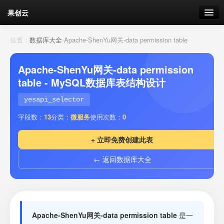
果创云
数据表单
位置：
数据库大全
›
Apache-ShenYu网关-data permission table
API接口
Apache-ShenYu网关-data permission
table - MySQL数据库表结构设计
云存储
yesapi_selector
流量
剩余接口流量
字段数：
13
分类：
微服务
使用次数：
0
我的
+ 立即免费创建此表
← 返回数据库大全
套餐
加流量
Apache-ShenYu网关-data permission table
是一