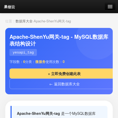
果创云
数据表单
位置：
数据库大全
›
Apache-ShenYu网关-tag
API接口
Apache-ShenYu网关-tag - MySQL数据库
表结构设计
云存储
yesapi_tag
流量
剩余接口流量
字段数：
6
分类：
微服务
使用次数：
0
我的
+ 立即免费创建此表
← 返回数据库大全
套餐
加流量
Apache-ShenYu网关-tag
是一个MySQL数据库