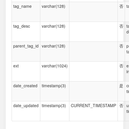
tag_name
varchar(128)
否
t
tag_desc
varchar(128)
否
t
d
parent_tag_id
varchar(128)
否
p
t
ext
varchar(1024)
否
e
i
date_created
timestamp(3)
是
c
t
date_updated
timestamp(3)
CURRENT_TIMESTAMP
否
u
t