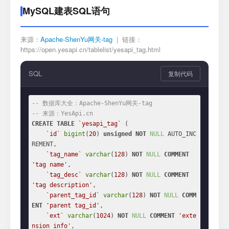
MySQL建表SQL语句
来源：
Apache-ShenYu网关-tag
| 链接：
https://open.yesapi.cn/tablelist/yesapi_tag.html
SQL
复制代码
-- 数据库大全：Apache-ShenYu网关-tag
-- 来源：YesApi.cn
CREATE
TABLE
`yesapi_tag`
 (

`id`
bigint
(
20
) 
unsigned
NOT
NULL
 AUTO_INC
REMENT,

`tag_name`
varchar
(
128
) 
NOT
NULL
COMMENT
'tag name'
,

`tag_desc`
varchar
(
128
) 
NOT
NULL
COMMENT
'tag description'
,

`parent_tag_id`
varchar
(
128
) 
NOT
NULL
COMM
ENT
'parent tag_id'
,

`ext`
varchar
(
1024
) 
NOT
NULL
COMMENT
'exte
nsion info'
,
