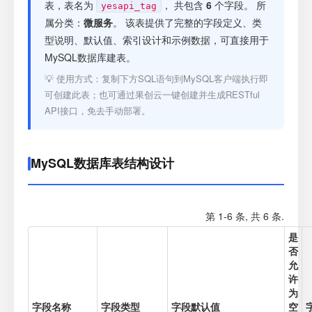
注册
表，表名为
， 共包含
6
个字段。 所
yesapi_tag
属分类：
微服务
。 该表提供了完整的字段定义、类
型说明、默认值、索引设计和示例数据，可直接用于
登录
MySQL数据库建表。
💡 使用方式：复制下方SQL语句到MySQL客户端执行即
接口测试
可创建此表；也可通过果创云一键创建并生成RESTful
API接口，免去手动部署。
MySQL数据库表结构设计
第 1-6 条, 共 6 条.
是
否
允
许
为
字段名称
字段类型
字段默认值
空