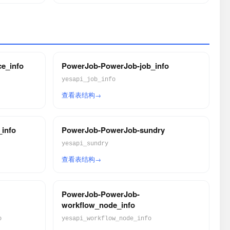
e_info
PowerJob-PowerJob-job_info
yesapi_job_info
查看表结构
info
PowerJob-PowerJob-sundry
yesapi_sundry
查看表结构
PowerJob-PowerJob-
workflow_node_info
o
yesapi_workflow_node_info