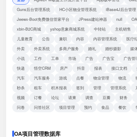
Guns后台管理系统
HC小区物业管理系统
iBase4J后台管理
Jeewx-Boot免费微信管家平台
JPress建站神器
null
O
xbin-B2C商城
yshop意象商城系统
中转站
主机销售
儿童教育
公告
兼职
内容
内容管理系统
医疗
外卖
外卖系统
多商户服务
婚礼
婚纱摄影
媒
小说
工作
工单
市场
广告
广告宝
广告管
快递
悟空CRM
房产
抖音
报表
接口文档
汽车
汽车服务
游戏
点餐
物业管理
物流
秒杀
租车
积木报表
签到
管理
管理系统
视频
订餐
论坛
请柬
调查
豆瓣
财务
问卷
问答社区
项目管理
预约
食品
餐饮
OA项目管理数据库