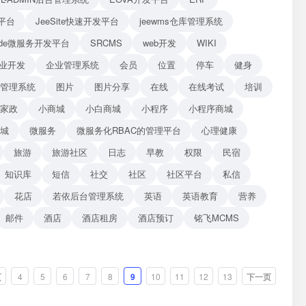
平台
JeeSite快速开发平台
jeewms仓库管理系统
Blade微服务开发平台
SRCMS
web开发
WIKI
业开发
企业管理系统
会员
位置
停车
健身
管理系统
图片
图片分享
在线
在线考试
培训
家政
小商城
小白商城
小程序
小程序商城
商城
微服务
微服务化RBAC的管理平台
心理健康
旅游
旅游社区
日志
早教
权限
民宿
知识库
短信
社交
社区
社区平台
私信
花店
若依后台管理系统
英语
英语教育
营养
邮件
酒店
酒店租房
酒店预订
铭飞MCMS
页
4
5
6
7
8
9
10
11
12
13
下一页