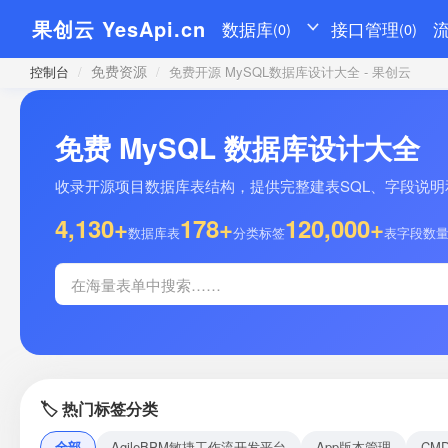
果创云 YesApi.cn
数据库
接口管理
(0)
(0)
免费资源
控制台
/
/
免费开源 MySQL数据库设计大全 - 果创云
免费 MySQL 数据库设计大全
收录开源项目数据库表结构，提供完整建表SQL、字段说明和示
4,130+
178+
120,000+
数据库表
分类标签
表字段数
🏷️ 热门标签分类
全部
AgileBPM敏捷工作流开发平台
App版本管理
CM