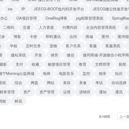
ios
IP
JEECG-BOOT低代码开发平台
JEECG微云快速开发
A办公
OA项目管理
OneBlog博客
pig权限管理系统
Spring
二维码
交通
人力资源
付费内容
企业内容管理系统
企
纪录
博客
卡密
即时通讯
合同
商城
图书
图书馆
体
学校
定时任务
宠物
客户关系
客服
客服系统
理
建站系统
开发
律所
微信
微同商城-开源微信小程序
摄影
支付
收藏
敏捷项目管理
教育
文档管理
新闻
猫宁Morning公益商城
电商
电影音乐
监控
相亲
知识
系统
综合
网盘
网站
美容
美食
考试
自动选择
财务管理
资产
资产管理
运维
进销存
通知
通讯
驾校
鲜花
共106页
上一