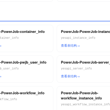
PowerJob-container_info
PowerJob-PowerJob-instanc
tainer_info
yesapi_instance_info
查看表结构
-PowerJob-pwjb_user_info
PowerJob-PowerJob-server_
b_user_info
yesapi_server_info
查看表结构
-PowerJob-workflow_info
PowerJob-PowerJob-
workflow_instance_info
kflow_info
yesapi_workflow_instance_inf