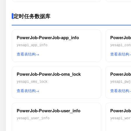
定时任务数据库
PowerJob-PowerJob-app_info
PowerJob-
yesapi_app_info
yesapi_con
查看表结构
查看表结构
PowerJob-PowerJob-oms_lock
PowerJob
yesapi_oms_lock
yesapi_pwj
查看表结构
查看表结构
PowerJob-PowerJob-user_info
PowerJob
yesapi_user_info
yesapi_wor