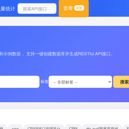
套餐
流量统计
0天
例数据， 支持一键创建数据库并生成RESTful API接口。
量
标签
DB
cms
CRAP接口管理平台
CRM
dts-mall聚惠星商城