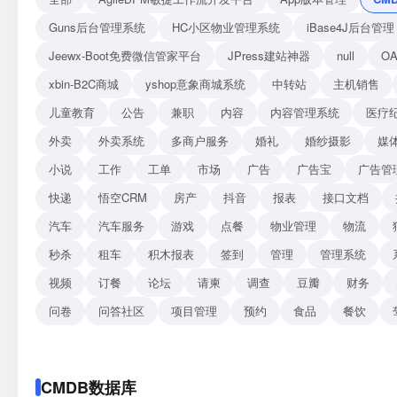
Guns后台管理系统
HC小区物业管理系统
iBase4J后台管理
Jeewx-Boot免费微信管家平台
JPress建站神器
null
O
xbin-B2C商城
yshop意象商城系统
中转站
主机销售
儿童教育
公告
兼职
内容
内容管理系统
医疗
外卖
外卖系统
多商户服务
婚礼
婚纱摄影
媒
小说
工作
工单
市场
广告
广告宝
广告管
快递
悟空CRM
房产
抖音
报表
接口文档
汽车
汽车服务
游戏
点餐
物业管理
物流
秒杀
租车
积木报表
签到
管理
管理系统
视频
订餐
论坛
请柬
调查
豆瓣
财务
问卷
问答社区
项目管理
预约
食品
餐饮
CMDB数据库