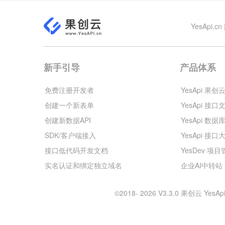
YesApi
新手引导
产品体系
免费注册开发者
YesApi 果创
创建一个新表单
YesApi 接口
创建新数据API
YesApi 数据
SDK/客户端接入
YesApi 接口
接口低代码开发文档
YesDev 项
实名认证和绑定独立域名
企业AI中转站
©2018- 2026 V3.3.0 果创云 Y