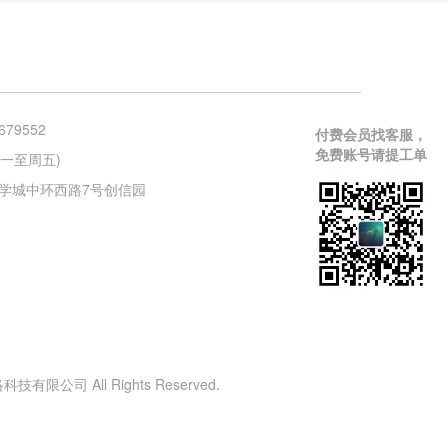
679552
付费会员找客服，
免费账号请提工单
 (周一至周五)
学城中环西路7号创信园
有限公司 All Rights Reserved.