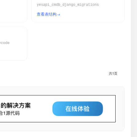
yesapi_cmdb_django_migrations
查看表结构
ycode
共1页