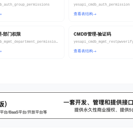
b_auth_group_permissions
yesapi_cmdb_auth_permission
查看表结构
理-部门权限
CMDB管理-验证码
yesapi_cmdb_mgmt_department_permissions
yesapi_cmdb_mgmt_restpwverif
查看表结构