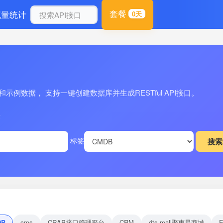
套餐
流量统计
0天
例数据， 支持一键创建数据库并生成RESTful API接口。
量
标签
DB
cms
CRAP接口管理平台
CRM
dts-mall聚惠星商城