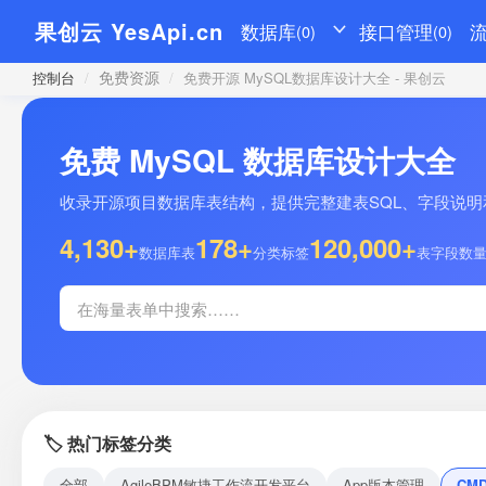
果创云 YesApi.cn
数据库
接口管理
(0)
(0)
免费资源
控制台
/
/
免费开源 MySQL数据库设计大全 - 果创云
免费 MySQL 数据库设计大全
收录开源项目数据库表结构，提供完整建表SQL、字段说明和示
4,130+
178+
120,000+
数据库表
分类标签
表字段数
🏷️ 热门标签分类
全部
AgileBPM敏捷工作流开发平台
App版本管理
CM