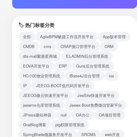
注册
登录
🏷️ 热门标签分类
接口测试
全部
AgileBPM敏捷工作流开发平台
App版本管理
CMDB
cms
CRAP接口管理平台
CRM
dts-mall聚惠星商城
EL-ADMIN后台管理系统
EOVA开发平台
ERP
Guns后台管理系统
HC小区物业管理系统
iBase4J后台管理
ios
IP
JEECG-BOOT低代码开发平台
JEECG微云快速开发平台
JeeSite快速开发平台
jeewms仓库管理系统
Jeewx-Boot免费微信管家平台
JPress建站神器
null
OA办公
OA项目管理
OneBlog博客
pig权限管理系统
SpringBlade微服务开发平台
SRCMS
web开发