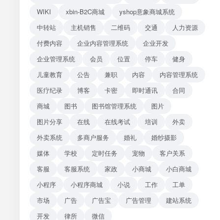
WIKI
xbin-B2C商城
yshop意象商城系统
中转站
主机销售
二维码
交通
人力资源
付费内容
企业内容管理系统
企业开发
企业管理系统
会员
位置
停车
健身
儿童教育
公告
兼职
内容
内容管理系统
医疗纪录
博客
卡密
即时通讯
合同
商城
图书
图书馆管理系统
图片
图片分享
在线
在线考试
培训
外卖
外卖系统
多商户服务
婚礼
婚纱摄影
媒体
学校
定时任务
宠物
客户关系
客服
客服系统
家政
小商城
小白商城
小程序
小程序商城
小说
工作
工单
市场
广告
广告宝
广告管理
建站系统
开发
律所
微信