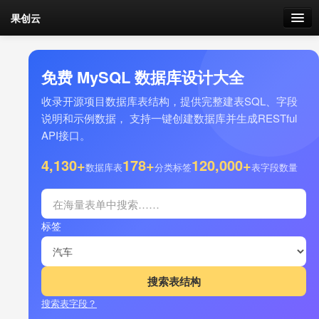
果创云
数据表单
免费 MySQL 数据库设计大全
API接口
收录开源项目数据库表结构，提供完整建表SQL、字段
说明和示例数据， 支持一键创建数据库并生成RESTful
云存储
API接口。
流量
4,130+
178+
120,000+
剩余接口流量
数据库表
分类标签
表字段数量
我的
标签
套餐
加流量
搜索表字段？