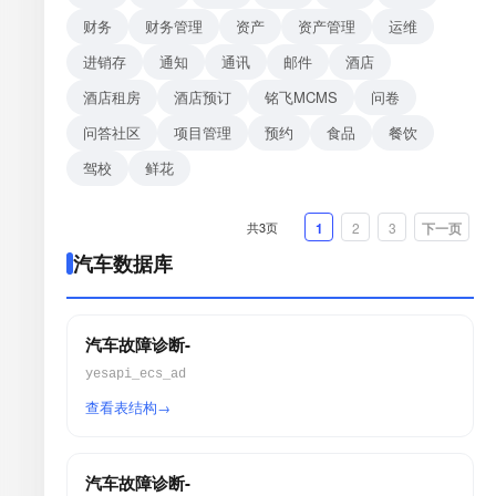
财务
财务管理
资产
资产管理
运维
进销存
通知
通讯
邮件
酒店
酒店租房
酒店预订
铭飞MCMS
问卷
问答社区
项目管理
预约
食品
餐饮
驾校
鲜花
共3页
1
2
3
下一页
汽车数据库
汽车故障诊断-
yesapi_ecs_ad
查看表结构
汽车故障诊断-