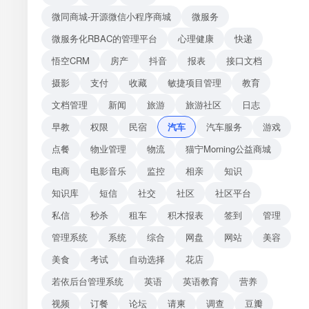
微同商城-开源微信小程序商城
微服务
微服务化RBAC的管理平台
心理健康
快递
悟空CRM
房产
抖音
报表
接口文档
摄影
支付
收藏
敏捷项目管理
教育
文档管理
新闻
旅游
旅游社区
日志
早教
权限
民宿
汽车
汽车服务
游戏
点餐
物业管理
物流
猫宁Morning公益商城
电商
电影音乐
监控
相亲
知识
知识库
短信
社交
社区
社区平台
私信
秒杀
租车
积木报表
签到
管理
管理系统
系统
综合
网盘
网站
美容
美食
考试
自动选择
花店
若依后台管理系统
英语
英语教育
营养
视频
订餐
论坛
请柬
调查
豆瓣