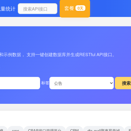
套餐
流量统计
0天
例数据， 支持一键创建数据库并生成RESTful API接口。
量
标签
DB
cms
CRAP接口管理平台
CRM
dts-mall聚惠星商城