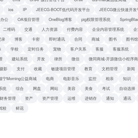
ios
IP
JEECG-BOOT低代码开发平台
JEECG微云快速开发
A办公
OA项目管理
OneBlog博客
pig权限管理系统
Spring
二维码
交通
人力资源
付费内容
企业内容管理系统
企
纪录
博客
卡密
即时通讯
合同
商城
图书
图书馆
体
学校
定时任务
宠物
客户关系
客服
客服系统
理
建站系统
开发
律所
微信
微同商城-开源微信小程序
摄影
支付
收藏
敏捷项目管理
教育
文档管理
新闻
猫宁Morning公益商城
电商
电影音乐
监控
相亲
知识
系统
综合
网盘
网站
美容
美食
考试
自动选择
财务管理
资产
资产管理
运维
进销存
通知
通讯
驾校
鲜花