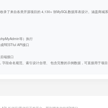
录了来自各类开源项目的 4,130+ 张MySQL数据库表设计。涵盖商城
hpMyAdmin等）执行
STful API接口
用后端接口
，字段命名规范、索引设计合理、 包含完整的示例数据，可直接用于项目
.cn | API 低代码/零代码开发平台，即刻拥有你的API接口。