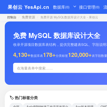
果创云 YesApi.cn
数据库
接口管理
(0)
(0)
免费资源
控制台
/
/
免费开源 MySQL数据库设计大全 - 果创云
免费 MySQL 数据库设计大全
收录开源项目数据库表结构，提供完整建表SQL、字段说明和示
4,130+
178+
120,000+
数据库表
分类标签
表字段数
🏷️ 热门标签分类
全部
AgileBPM敏捷工作流开发平台
App版本管理
CM