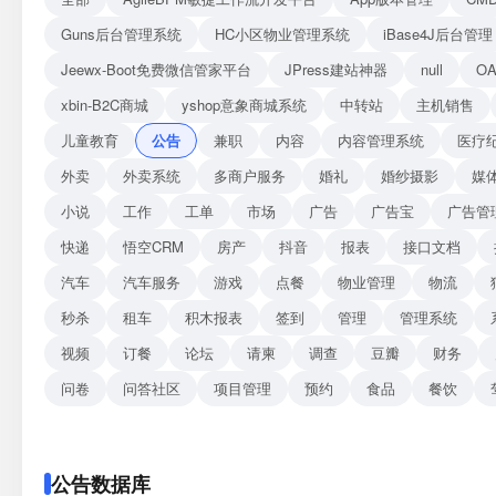
Guns后台管理系统
HC小区物业管理系统
iBase4J后台管理
Jeewx-Boot免费微信管家平台
JPress建站神器
null
O
xbin-B2C商城
yshop意象商城系统
中转站
主机销售
儿童教育
公告
兼职
内容
内容管理系统
医疗
外卖
外卖系统
多商户服务
婚礼
婚纱摄影
媒
小说
工作
工单
市场
广告
广告宝
广告管
快递
悟空CRM
房产
抖音
报表
接口文档
汽车
汽车服务
游戏
点餐
物业管理
物流
秒杀
租车
积木报表
签到
管理
管理系统
视频
订餐
论坛
请柬
调查
豆瓣
财务
问卷
问答社区
项目管理
预约
食品
餐饮
公告数据库