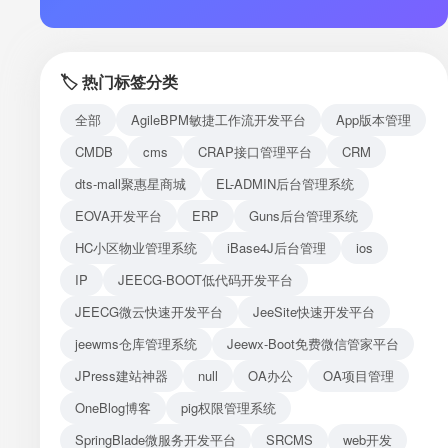
注册
登录
🏷️ 热门标签分类
接口测试
全部
AgileBPM敏捷工作流开发平台
App版本管理
CMDB
cms
CRAP接口管理平台
CRM
dts-mall聚惠星商城
EL-ADMIN后台管理系统
EOVA开发平台
ERP
Guns后台管理系统
HC小区物业管理系统
iBase4J后台管理
ios
IP
JEECG-BOOT低代码开发平台
JEECG微云快速开发平台
JeeSite快速开发平台
jeewms仓库管理系统
Jeewx-Boot免费微信管家平台
JPress建站神器
null
OA办公
OA项目管理
OneBlog博客
pig权限管理系统
SpringBlade微服务开发平台
SRCMS
web开发