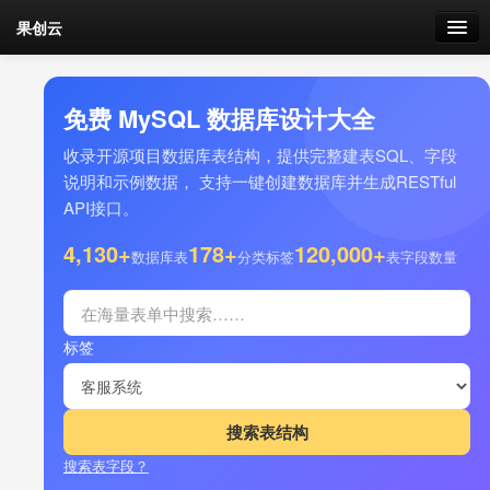
果创云
数据表单
免费 MySQL 数据库设计大全
API接口
收录开源项目数据库表结构，提供完整建表SQL、字段
说明和示例数据， 支持一键创建数据库并生成RESTful
云存储
API接口。
流量
4,130+
178+
120,000+
剩余接口流量
数据库表
分类标签
表字段数量
我的
标签
套餐
加流量
搜索表字段？