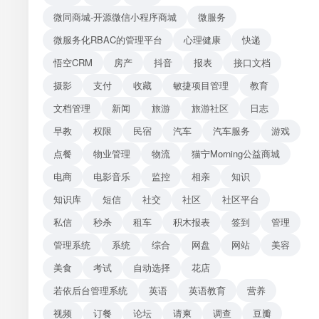
微同商城-开源微信小程序商城
微服务
微服务化RBAC的管理平台
心理健康
快递
悟空CRM
房产
抖音
报表
接口文档
摄影
支付
收藏
敏捷项目管理
教育
文档管理
新闻
旅游
旅游社区
日志
早教
权限
民宿
汽车
汽车服务
游戏
点餐
物业管理
物流
猫宁Morning公益商城
电商
电影音乐
监控
相亲
知识
知识库
短信
社交
社区
社区平台
私信
秒杀
租车
积木报表
签到
管理
管理系统
系统
综合
网盘
网站
美容
美食
考试
自动选择
花店
若依后台管理系统
英语
英语教育
营养
视频
订餐
论坛
请柬
调查
豆瓣