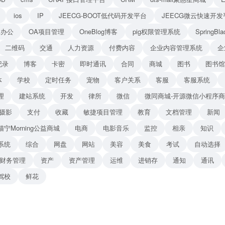
ios
IP
JEECG-BOOT低代码开发平台
JEECG微云快速开发
A办公
OA项目管理
OneBlog博客
pig权限管理系统
Spring
二维码
交通
人力资源
付费内容
企业内容管理系统
企
纪录
博客
卡密
即时通讯
合同
商城
图书
图书馆
体
学校
定时任务
宠物
客户关系
客服
客服系统
理
建站系统
开发
律所
微信
微同商城-开源微信小程序
摄影
支付
收藏
敏捷项目管理
教育
文档管理
新闻
猫宁Morning公益商城
电商
电影音乐
监控
相亲
知识
系统
综合
网盘
网站
美容
美食
考试
自动选择
财务管理
资产
资产管理
运维
进销存
通知
通讯
驾校
鲜花