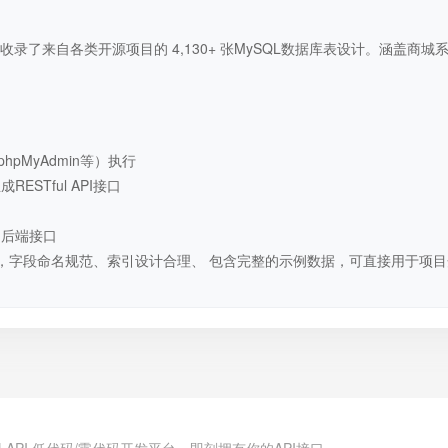
录了来自各类开源项目的 4,130+ 张MySQL数据库表设计。涵盖商城
hpMyAdmin等）执行
STful API接口
用后端接口
，字段命名规范、索引设计合理、 包含完整的示例数据，可直接用于项目
.cn | API 低代码/零代码开发平台，即刻拥有你的API接口。