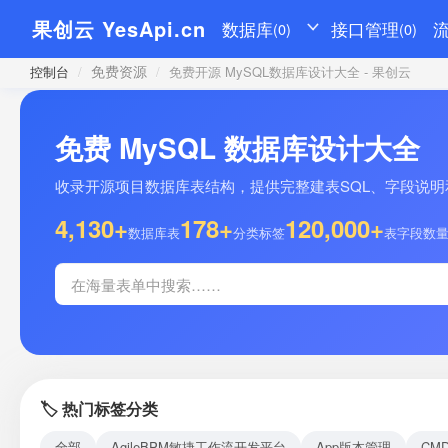
果创云 YesApi.cn
数据库
接口管理
(0)
(0)
免费资源
控制台
/
/
免费开源 MySQL数据库设计大全 - 果创云
免费 MySQL 数据库设计大全
收录开源项目数据库表结构，提供完整建表SQL、字段说明和示
4,130+
178+
120,000+
数据库表
分类标签
表字段数
🏷️ 热门标签分类
全部
AgileBPM敏捷工作流开发平台
App版本管理
CM