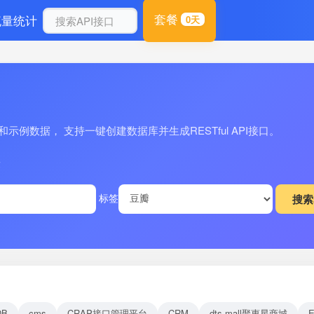
套餐
流量统计
0天
例数据， 支持一键创建数据库并生成RESTful API接口。
量
标签
DB
cms
CRAP接口管理平台
CRM
dts-mall聚惠星商城