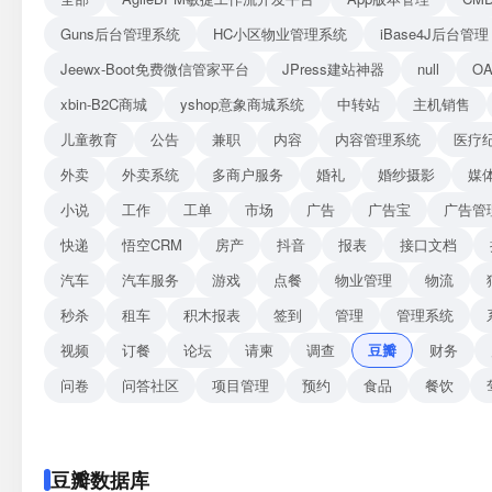
Guns后台管理系统
HC小区物业管理系统
iBase4J后台管理
Jeewx-Boot免费微信管家平台
JPress建站神器
null
O
xbin-B2C商城
yshop意象商城系统
中转站
主机销售
儿童教育
公告
兼职
内容
内容管理系统
医疗
外卖
外卖系统
多商户服务
婚礼
婚纱摄影
媒
小说
工作
工单
市场
广告
广告宝
广告管
快递
悟空CRM
房产
抖音
报表
接口文档
汽车
汽车服务
游戏
点餐
物业管理
物流
秒杀
租车
积木报表
签到
管理
管理系统
视频
订餐
论坛
请柬
调查
豆瓣
财务
问卷
问答社区
项目管理
预约
食品
餐饮
豆瓣数据库