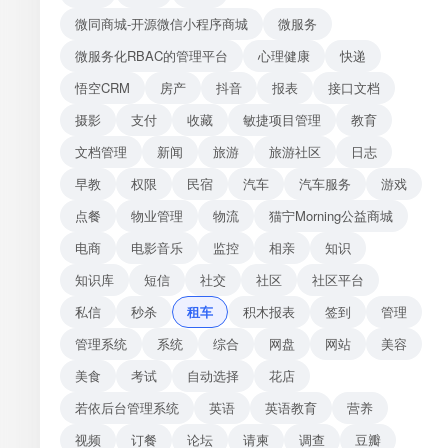
微同商城-开源微信小程序商城
微服务
微服务化RBAC的管理平台
心理健康
快递
悟空CRM
房产
抖音
报表
接口文档
摄影
支付
收藏
敏捷项目管理
教育
文档管理
新闻
旅游
旅游社区
日志
早教
权限
民宿
汽车
汽车服务
游戏
点餐
物业管理
物流
猫宁Morning公益商城
电商
电影音乐
监控
相亲
知识
知识库
短信
社交
社区
社区平台
私信
秒杀
租车
积木报表
签到
管理
管理系统
系统
综合
网盘
网站
美容
美食
考试
自动选择
花店
若依后台管理系统
英语
英语教育
营养
视频
订餐
论坛
请柬
调查
豆瓣