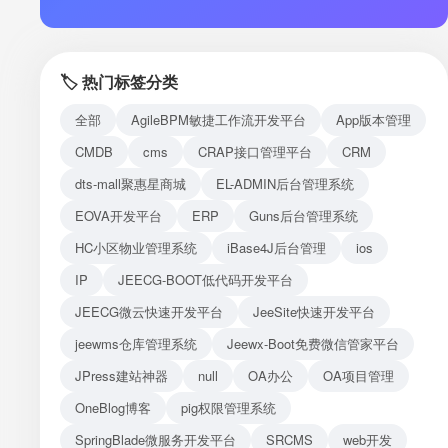
注册
登录
🏷️ 热门标签分类
接口测试
全部
AgileBPM敏捷工作流开发平台
App版本管理
CMDB
cms
CRAP接口管理平台
CRM
dts-mall聚惠星商城
EL-ADMIN后台管理系统
EOVA开发平台
ERP
Guns后台管理系统
HC小区物业管理系统
iBase4J后台管理
ios
IP
JEECG-BOOT低代码开发平台
JEECG微云快速开发平台
JeeSite快速开发平台
jeewms仓库管理系统
Jeewx-Boot免费微信管家平台
JPress建站神器
null
OA办公
OA项目管理
OneBlog博客
pig权限管理系统
SpringBlade微服务开发平台
SRCMS
web开发