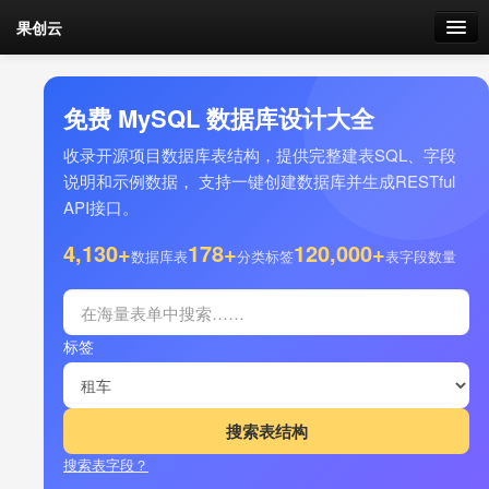
果创云
数据表单
免费 MySQL 数据库设计大全
API接口
收录开源项目数据库表结构，提供完整建表SQL、字段
说明和示例数据， 支持一键创建数据库并生成RESTful
云存储
API接口。
流量
4,130+
178+
120,000+
剩余接口流量
数据库表
分类标签
表字段数量
我的
标签
套餐
加流量
搜索表字段？