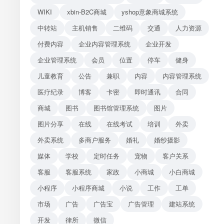
WIKI
xbin-B2C商城
yshop意象商城系统
中转站
主机销售
二维码
交通
人力资源
付费内容
企业内容管理系统
企业开发
企业管理系统
会员
位置
停车
健身
儿童教育
公告
兼职
内容
内容管理系统
医疗纪录
博客
卡密
即时通讯
合同
商城
图书
图书馆管理系统
图片
图片分享
在线
在线考试
培训
外卖
外卖系统
多商户服务
婚礼
婚纱摄影
媒体
学校
定时任务
宠物
客户关系
客服
客服系统
家政
小商城
小白商城
小程序
小程序商城
小说
工作
工单
市场
广告
广告宝
广告管理
建站系统
开发
律所
微信