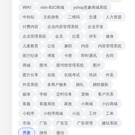
WIKI
xbin-B2C商城
yshop意象商城系统
中转站
主机销售
二维码
交通
人力资源
付费内容
企业内容管理系统
企业开发
企业管理系统
会员
位置
停车
健身
儿童教育
公告
兼职
内容
内容管理系统
医疗纪录
博客
卡密
即时通讯
合同
商城
图书
图书馆管理系统
图片
图片分享
在线
在线考试
培训
外卖
外卖系统
多商户服务
婚礼
婚纱摄影
媒体
学校
定时任务
宠物
客户关系
客服
客服系统
家政
小商城
小白商城
小程序
小程序商城
小说
工作
工单
市场
广告
广告宝
广告管理
建站系统
开发
律所
微信