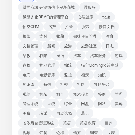
微同商城-开源微信小程序商城
微服务
微服务化RBAC的管理平台
心理健康
快递
悟空CRM
房产
抖音
报表
接口文档
摄影
支付
收藏
敏捷项目管理
教育
文档管理
新闻
旅游
旅游社区
日志
早教
权限
民宿
汽车
汽车服务
游戏
点餐
物业管理
物流
猫宁Morning公益商城
电商
电影音乐
监控
相亲
知识
知识库
短信
社交
社区
社区平台
私信
秒杀
租车
积木报表
签到
管理
管理系统
系统
综合
网盘
网站
美容
美食
考试
自动选择
花店
若依后台管理系统
英语
英语教育
营养
视频
订餐
论坛
请柬
调查
豆瓣