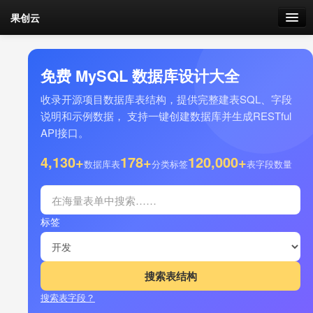
果创云
数据表单
免费 MySQL 数据库设计大全
API接口
收录开源项目数据库表结构，提供完整建表SQL、字段
说明和示例数据， 支持一键创建数据库并生成RESTful
云存储
API接口。
流量
4,130+
178+
120,000+
剩余接口流量
数据库表
分类标签
表字段数量
我的
标签
套餐
加流量
搜索表字段？