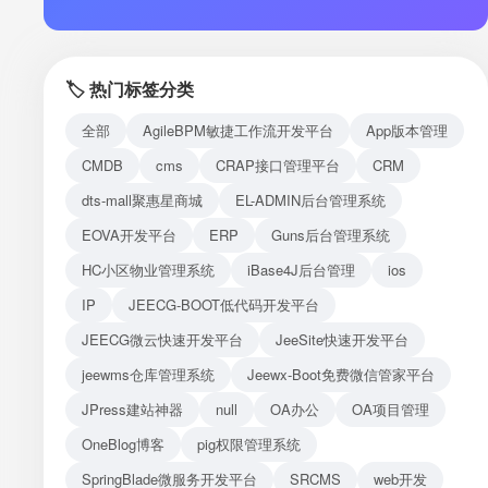
注册
登录
🏷️ 热门标签分类
接口测试
全部
AgileBPM敏捷工作流开发平台
App版本管理
CMDB
cms
CRAP接口管理平台
CRM
dts-mall聚惠星商城
EL-ADMIN后台管理系统
EOVA开发平台
ERP
Guns后台管理系统
HC小区物业管理系统
iBase4J后台管理
ios
IP
JEECG-BOOT低代码开发平台
JEECG微云快速开发平台
JeeSite快速开发平台
jeewms仓库管理系统
Jeewx-Boot免费微信管家平台
JPress建站神器
null
OA办公
OA项目管理
OneBlog博客
pig权限管理系统
SpringBlade微服务开发平台
SRCMS
web开发