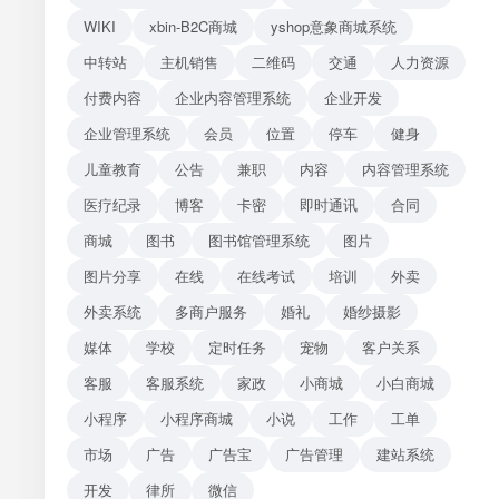
WIKI
xbin-B2C商城
yshop意象商城系统
中转站
主机销售
二维码
交通
人力资源
付费内容
企业内容管理系统
企业开发
企业管理系统
会员
位置
停车
健身
儿童教育
公告
兼职
内容
内容管理系统
医疗纪录
博客
卡密
即时通讯
合同
商城
图书
图书馆管理系统
图片
图片分享
在线
在线考试
培训
外卖
外卖系统
多商户服务
婚礼
婚纱摄影
媒体
学校
定时任务
宠物
客户关系
客服
客服系统
家政
小商城
小白商城
小程序
小程序商城
小说
工作
工单
市场
广告
广告宝
广告管理
建站系统
开发
律所
微信