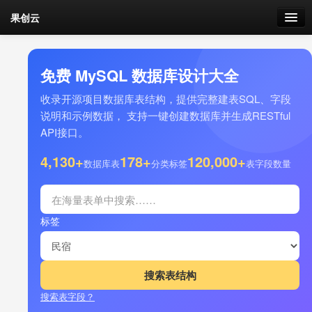
果创云
数据表单
免费 MySQL 数据库设计大全
API接口
收录开源项目数据库表结构，提供完整建表SQL、字段
说明和示例数据， 支持一键创建数据库并生成RESTful
云存储
API接口。
流量
4,130+
178+
120,000+
剩余接口流量
数据库表
分类标签
表字段数量
我的
标签
套餐
加流量
搜索表字段？