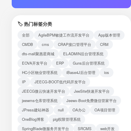
注册
登录
🏷️ 热门标签分类
接口测试
全部
AgileBPM敏捷工作流开发平台
App版本管理
CMDB
cms
CRAP接口管理平台
CRM
dts-mall聚惠星商城
EL-ADMIN后台管理系统
EOVA开发平台
ERP
Guns后台管理系统
HC小区物业管理系统
iBase4J后台管理
ios
IP
JEECG-BOOT低代码开发平台
JEECG微云快速开发平台
JeeSite快速开发平台
jeewms仓库管理系统
Jeewx-Boot免费微信管家平台
JPress建站神器
null
OA办公
OA项目管理
OneBlog博客
pig权限管理系统
SpringBlade微服务开发平台
SRCMS
web开发