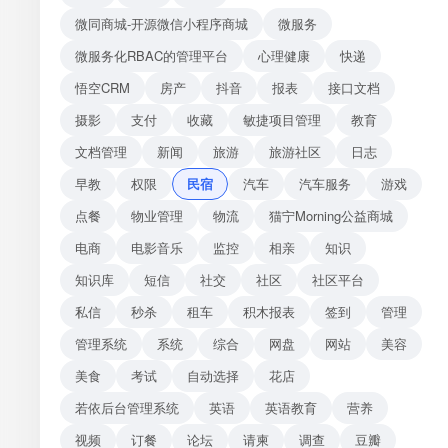
微同商城-开源微信小程序商城
微服务
微服务化RBAC的管理平台
心理健康
快递
悟空CRM
房产
抖音
报表
接口文档
摄影
支付
收藏
敏捷项目管理
教育
文档管理
新闻
旅游
旅游社区
日志
早教
权限
民宿
汽车
汽车服务
游戏
点餐
物业管理
物流
猫宁Morning公益商城
电商
电影音乐
监控
相亲
知识
知识库
短信
社交
社区
社区平台
私信
秒杀
租车
积木报表
签到
管理
管理系统
系统
综合
网盘
网站
美容
美食
考试
自动选择
花店
若依后台管理系统
英语
英语教育
营养
视频
订餐
论坛
请柬
调查
豆瓣