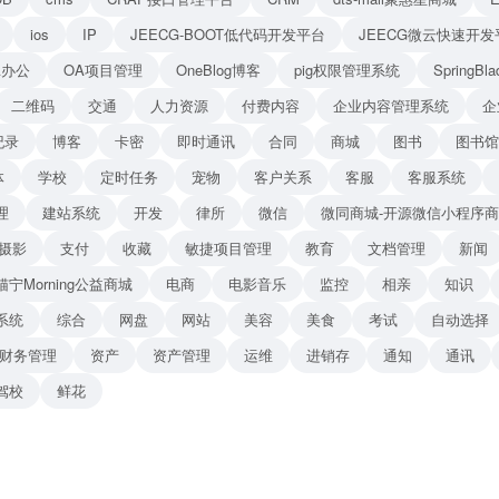
ios
IP
JEECG-BOOT低代码开发平台
JEECG微云快速开发
A办公
OA项目管理
OneBlog博客
pig权限管理系统
Spring
二维码
交通
人力资源
付费内容
企业内容管理系统
企
纪录
博客
卡密
即时通讯
合同
商城
图书
图书馆
体
学校
定时任务
宠物
客户关系
客服
客服系统
理
建站系统
开发
律所
微信
微同商城-开源微信小程序
摄影
支付
收藏
敏捷项目管理
教育
文档管理
新闻
猫宁Morning公益商城
电商
电影音乐
监控
相亲
知识
系统
综合
网盘
网站
美容
美食
考试
自动选择
财务管理
资产
资产管理
运维
进销存
通知
通讯
驾校
鲜花