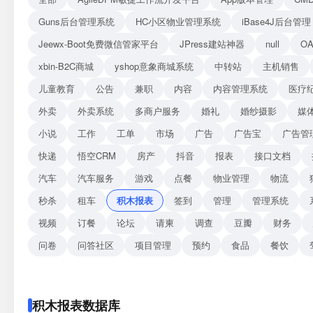
Guns后台管理系统
HC小区物业管理系统
iBase4J后台管理
Jeewx-Boot免费微信管家平台
JPress建站神器
null
O
xbin-B2C商城
yshop意象商城系统
中转站
主机销售
儿童教育
公告
兼职
内容
内容管理系统
医疗
外卖
外卖系统
多商户服务
婚礼
婚纱摄影
媒
小说
工作
工单
市场
广告
广告宝
广告管
快递
悟空CRM
房产
抖音
报表
接口文档
汽车
汽车服务
游戏
点餐
物业管理
物流
秒杀
租车
积木报表
签到
管理
管理系统
视频
订餐
论坛
请柬
调查
豆瓣
财务
问卷
问答社区
项目管理
预约
食品
餐饮
积木报表数据库