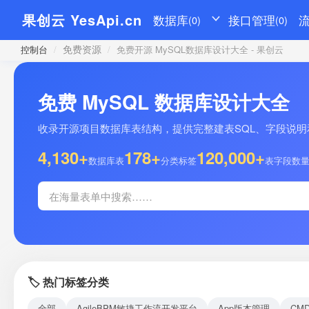
果创云 YesApi.cn
数据库
接口管理
(0)
(0)
免费资源
控制台
/
/
免费开源 MySQL数据库设计大全 - 果创云
免费 MySQL 数据库设计大全
收录开源项目数据库表结构，提供完整建表SQL、字段说明和示
4,130+
178+
120,000+
数据库表
分类标签
表字段数
🏷️ 热门标签分类
全部
AgileBPM敏捷工作流开发平台
App版本管理
CM