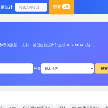
套餐
流量统计
0天
例数据， 支持一键创建数据库并生成RESTful API接口。
量
标签
DB
cms
CRAP接口管理平台
CRM
dts-mall聚惠星商城