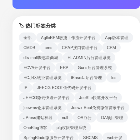
注册
登录
🏷️ 热门标签分类
接口测试
全部
AgileBPM敏捷工作流开发平台
App版本管理
CMDB
cms
CRAP接口管理平台
CRM
dts-mall聚惠星商城
EL-ADMIN后台管理系统
EOVA开发平台
ERP
Guns后台管理系统
HC小区物业管理系统
iBase4J后台管理
ios
IP
JEECG-BOOT低代码开发平台
JEECG微云快速开发平台
JeeSite快速开发平台
jeewms仓库管理系统
Jeewx-Boot免费微信管家平台
JPress建站神器
null
OA办公
OA项目管理
OneBlog博客
pig权限管理系统
SpringBlade微服务开发平台
SRCMS
web开发