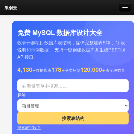
果创云
数据表单
免费 MySQL 数据库设计大全
API接口
收录开源项目数据库表结构，提供完整建表SQL、字段
说明和示例数据， 支持一键创建数据库并生成RESTful
云存储
API接口。
流量
4,130+
178+
120,000+
剩余接口流量
数据库表
分类标签
表字段数量
我的
标签
套餐
加流量
搜索表字段？