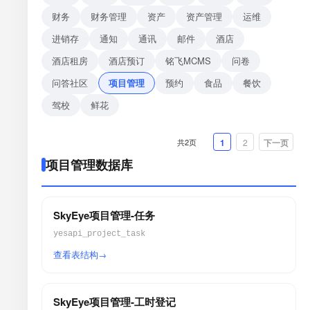
财务
财务管理
资产
资产管理
运维
进销存
通知
通讯
邮件
酒店
酒店租房
酒店预订
铭飞MCMS
问卷
问答社区
项目管理
预约
食品
餐饮
驾校
鲜花
共2页
1
2
下一页
项目管理数据库
SkyEye项目管理-任务
yesapi_project_task
查看表结构
SkyEye项目管理-工时登记