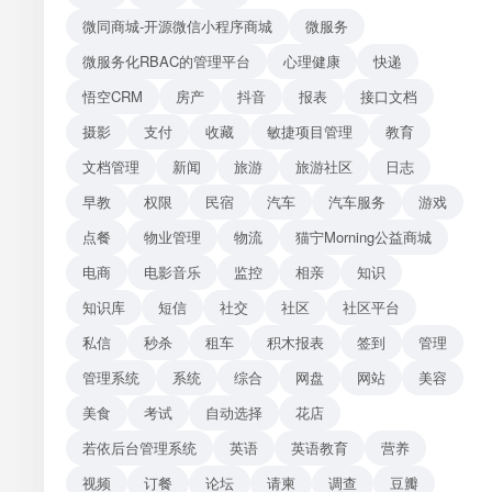
微同商城-开源微信小程序商城
微服务
微服务化RBAC的管理平台
心理健康
快递
悟空CRM
房产
抖音
报表
接口文档
摄影
支付
收藏
敏捷项目管理
教育
文档管理
新闻
旅游
旅游社区
日志
早教
权限
民宿
汽车
汽车服务
游戏
点餐
物业管理
物流
猫宁Morning公益商城
电商
电影音乐
监控
相亲
知识
知识库
短信
社交
社区
社区平台
私信
秒杀
租车
积木报表
签到
管理
管理系统
系统
综合
网盘
网站
美容
美食
考试
自动选择
花店
若依后台管理系统
英语
英语教育
营养
视频
订餐
论坛
请柬
调查
豆瓣