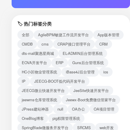
注册
登录
🏷️ 热门标签分类
接口测试
全部
AgileBPM敏捷工作流开发平台
App版本管理
CMDB
cms
CRAP接口管理平台
CRM
dts-mall聚惠星商城
EL-ADMIN后台管理系统
EOVA开发平台
ERP
Guns后台管理系统
HC小区物业管理系统
iBase4J后台管理
ios
IP
JEECG-BOOT低代码开发平台
JEECG微云快速开发平台
JeeSite快速开发平台
jeewms仓库管理系统
Jeewx-Boot免费微信管家平台
JPress建站神器
null
OA办公
OA项目管理
OneBlog博客
pig权限管理系统
SpringBlade微服务开发平台
SRCMS
web开发