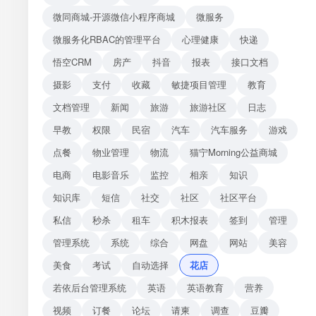
微同商城-开源微信小程序商城
微服务
微服务化RBAC的管理平台
心理健康
快递
悟空CRM
房产
抖音
报表
接口文档
摄影
支付
收藏
敏捷项目管理
教育
文档管理
新闻
旅游
旅游社区
日志
早教
权限
民宿
汽车
汽车服务
游戏
点餐
物业管理
物流
猫宁Morning公益商城
电商
电影音乐
监控
相亲
知识
知识库
短信
社交
社区
社区平台
私信
秒杀
租车
积木报表
签到
管理
管理系统
系统
综合
网盘
网站
美容
美食
考试
自动选择
花店
若依后台管理系统
英语
英语教育
营养
视频
订餐
论坛
请柬
调查
豆瓣