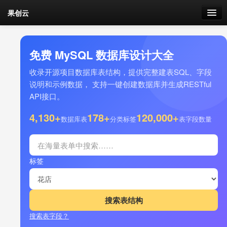
果创云
数据表单
免费 MySQL 数据库设计大全
API接口
收录开源项目数据库表结构，提供完整建表SQL、字段
说明和示例数据， 支持一键创建数据库并生成RESTful
云存储
API接口。
流量
4,130+
178+
120,000+
剩余接口流量
数据库表
分类标签
表字段数量
我的
标签
套餐
加流量
搜索表字段？