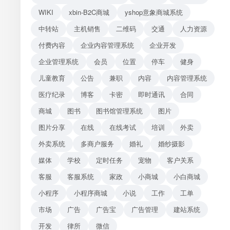
WIKI
xbin-B2C商城
yshop意象商城系统
中转站
主机销售
二维码
交通
人力资源
付费内容
企业内容管理系统
企业开发
企业管理系统
会员
位置
停车
健身
儿童教育
公告
兼职
内容
内容管理系统
医疗纪录
博客
卡密
即时通讯
合同
商城
图书
图书馆管理系统
图片
图片分享
在线
在线考试
培训
外卖
外卖系统
多商户服务
婚礼
婚纱摄影
媒体
学校
定时任务
宠物
客户关系
客服
客服系统
家政
小商城
小白商城
小程序
小程序商城
小说
工作
工单
市场
广告
广告宝
广告管理
建站系统
开发
律所
微信