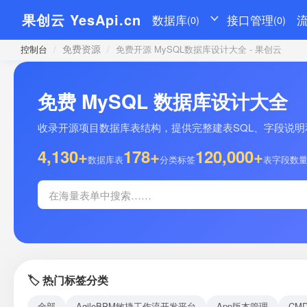
果创云 YesApi.cn
数据库
接口管理
(0)
(0)
免费资源
控制台
/
/
免费开源 MySQL数据库设计大全 - 果创云
免费 MySQL 数据库设计大全
收录开源项目数据库表结构，提供完整建表SQL、字段说明和示
4,130+
178+
120,000+
数据库表
分类标签
表字段数
🏷️ 热门标签分类
全部
AgileBPM敏捷工作流开发平台
App版本管理
CM