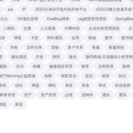
ios
IP
JEECG-BOOT低代码开发平台
JEECG微云快速开发
A办公
OA项目管理
OneBlog博客
pig权限管理系统
Spring
二维码
交通
人力资源
付费内容
企业内容管理系统
企
纪录
博客
卡密
即时通讯
合同
商城
图书
图书馆
体
学校
定时任务
宠物
客户关系
客服
客服系统
理
建站系统
开发
律所
微信
微同商城-开源微信小程序
摄影
支付
收藏
敏捷项目管理
教育
文档管理
新闻
猫宁Morning公益商城
电商
电影音乐
监控
相亲
知识
系统
综合
网盘
网站
美容
美食
考试
自动选择
财务管理
资产
资产管理
运维
进销存
通知
通讯
驾校
鲜花