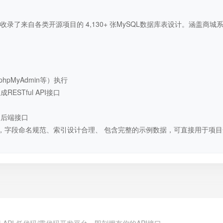
录了来自各类开源项目的 4,130+ 张MySQL数据库表设计。涵盖商城
hpMyAdmin等）执行
STful API接口
用后端接口
，字段命名规范、索引设计合理、 包含完整的示例数据，可直接用于项目
.cn | API 低代码/零代码开发平台，即刻拥有你的API接口。