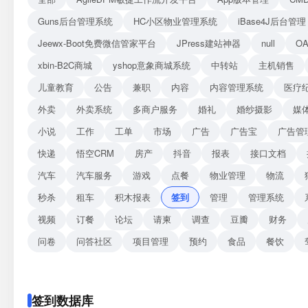
Guns后台管理系统
HC小区物业管理系统
iBase4J后台管理
Jeewx-Boot免费微信管家平台
JPress建站神器
null
O
xbin-B2C商城
yshop意象商城系统
中转站
主机销售
儿童教育
公告
兼职
内容
内容管理系统
医疗
外卖
外卖系统
多商户服务
婚礼
婚纱摄影
媒
小说
工作
工单
市场
广告
广告宝
广告管
快递
悟空CRM
房产
抖音
报表
接口文档
汽车
汽车服务
游戏
点餐
物业管理
物流
秒杀
租车
积木报表
签到
管理
管理系统
视频
订餐
论坛
请柬
调查
豆瓣
财务
问卷
问答社区
项目管理
预约
食品
餐饮
签到数据库