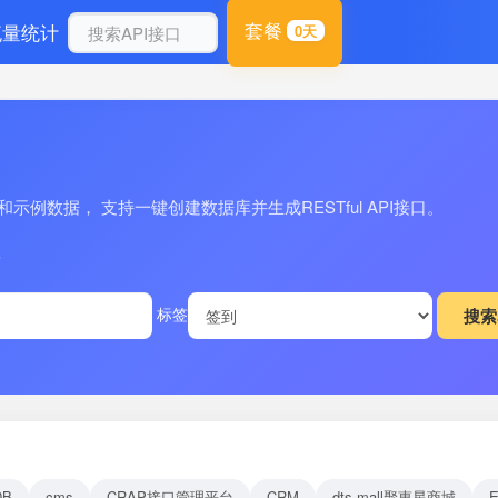
套餐
流量统计
0天
例数据， 支持一键创建数据库并生成RESTful API接口。
量
标签
DB
cms
CRAP接口管理平台
CRM
dts-mall聚惠星商城