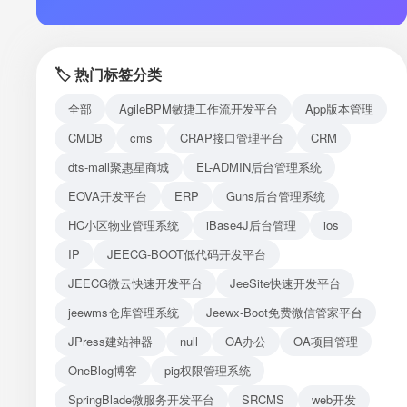
注册
登录
🏷️ 热门标签分类
接口测试
全部
AgileBPM敏捷工作流开发平台
App版本管理
CMDB
cms
CRAP接口管理平台
CRM
dts-mall聚惠星商城
EL-ADMIN后台管理系统
EOVA开发平台
ERP
Guns后台管理系统
HC小区物业管理系统
iBase4J后台管理
ios
IP
JEECG-BOOT低代码开发平台
JEECG微云快速开发平台
JeeSite快速开发平台
jeewms仓库管理系统
Jeewx-Boot免费微信管家平台
JPress建站神器
null
OA办公
OA项目管理
OneBlog博客
pig权限管理系统
SpringBlade微服务开发平台
SRCMS
web开发