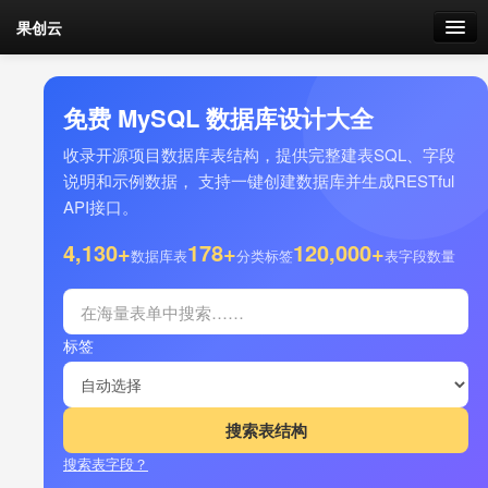
果创云
数据表单
免费 MySQL 数据库设计大全
API接口
收录开源项目数据库表结构，提供完整建表SQL、字段
说明和示例数据， 支持一键创建数据库并生成RESTful
云存储
API接口。
流量
4,130+
178+
120,000+
剩余接口流量
数据库表
分类标签
表字段数量
我的
标签
套餐
加流量
搜索表字段？