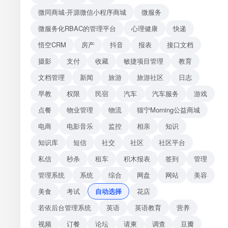
微同商城-开源微信小程序商城
微服务
微服务化RBAC的管理平台
心理健康
快递
悟空CRM
房产
抖音
报表
接口文档
摄影
支付
收藏
敏捷项目管理
教育
文档管理
新闻
旅游
旅游社区
日志
早教
权限
民宿
汽车
汽车服务
游戏
点餐
物业管理
物流
猫宁Morning公益商城
电商
电影音乐
监控
相亲
知识
知识库
短信
社交
社区
社区平台
私信
秒杀
租车
积木报表
签到
管理
管理系统
系统
综合
网盘
网站
美容
美食
考试
自动选择
花店
若依后台管理系统
英语
英语教育
营养
视频
订餐
论坛
请柬
调查
豆瓣