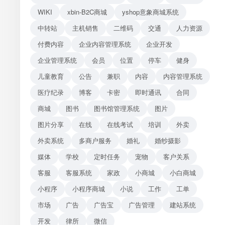
WIKI
xbin-B2C商城
yshop意象商城系统
中转站
主机销售
二维码
交通
人力资源
付费内容
企业内容管理系统
企业开发
企业管理系统
会员
位置
停车
健身
儿童教育
公告
兼职
内容
内容管理系统
医疗纪录
博客
卡密
即时通讯
合同
商城
图书
图书馆管理系统
图片
图片分享
在线
在线考试
培训
外卖
外卖系统
多商户服务
婚礼
婚纱摄影
媒体
学校
定时任务
宠物
客户关系
客服
客服系统
家政
小商城
小白商城
小程序
小程序商城
小说
工作
工单
市场
广告
广告宝
广告管理
建站系统
开发
律所
微信