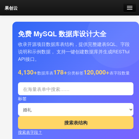
果创云
数据表单
免费 MySQL 数据库设计大全
API接口
收录开源项目数据库表结构，提供完整建表SQL、字段
说明和示例数据， 支持一键创建数据库并生成RESTful
云存储
API接口。
流量
4,130+
178+
120,000+
剩余接口流量
数据库表
分类标签
表字段数量
我的
标签
套餐
加流量
搜索表字段？