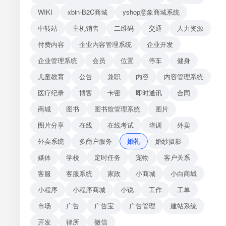
WIKI
xbin-B2C商城
yshop意象商城系统
中转站
主机销售
二维码
交通
人力资源
付费内容
企业内容管理系统
企业开发
企业管理系统
会员
位置
停车
健身
儿童教育
公告
兼职
内容
内容管理系统
医疗纪录
博客
卡密
即时通讯
合同
商城
图书
图书馆管理系统
图片
图片分享
在线
在线考试
培训
外卖
外卖系统
多商户服务
婚礼
婚纱摄影
媒体
学校
定时任务
宠物
客户关系
客服
客服系统
家政
小商城
小白商城
小程序
小程序商城
小说
工作
工单
市场
广告
广告宝
广告管理
建站系统
开发
律所
微信