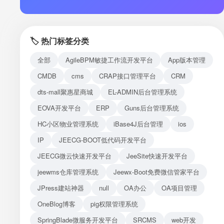
注册
登录
🏷️ 热门标签分类
接口测试
全部
AgileBPM敏捷工作流开发平台
App版本管理
CMDB
cms
CRAP接口管理平台
CRM
dts-mall聚惠星商城
EL-ADMIN后台管理系统
EOVA开发平台
ERP
Guns后台管理系统
HC小区物业管理系统
iBase4J后台管理
ios
IP
JEECG-BOOT低代码开发平台
JEECG微云快速开发平台
JeeSite快速开发平台
jeewms仓库管理系统
Jeewx-Boot免费微信管家平台
JPress建站神器
null
OA办公
OA项目管理
OneBlog博客
pig权限管理系统
SpringBlade微服务开发平台
SRCMS
web开发