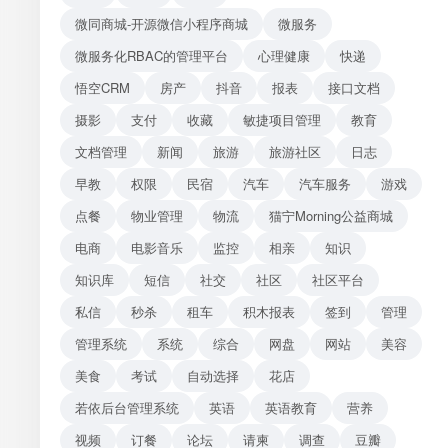
微同商城-开源微信小程序商城
微服务
微服务化RBAC的管理平台
心理健康
快递
悟空CRM
房产
抖音
报表
接口文档
摄影
支付
收藏
敏捷项目管理
教育
文档管理
新闻
旅游
旅游社区
日志
早教
权限
民宿
汽车
汽车服务
游戏
点餐
物业管理
物流
猫宁Morning公益商城
电商
电影音乐
监控
相亲
知识
知识库
短信
社交
社区
社区平台
私信
秒杀
租车
积木报表
签到
管理
管理系统
系统
综合
网盘
网站
美容
美食
考试
自动选择
花店
若依后台管理系统
英语
英语教育
营养
视频
订餐
论坛
请柬
调查
豆瓣