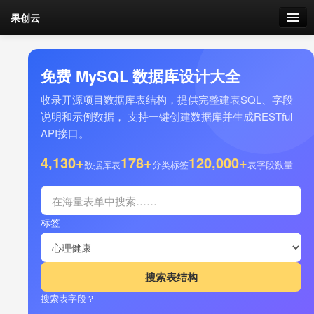
果创云
数据表单
免费 MySQL 数据库设计大全
API接口
收录开源项目数据库表结构，提供完整建表SQL、字段
说明和示例数据， 支持一键创建数据库并生成RESTful
云存储
API接口。
流量
4,130+
178+
120,000+
剩余接口流量
数据库表
分类标签
表字段数量
我的
标签
套餐
加流量
搜索表字段？