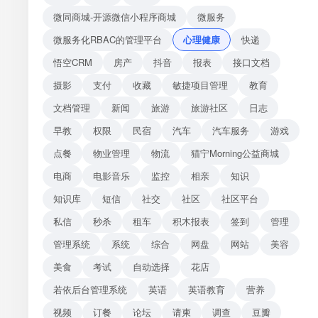
微同商城-开源微信小程序商城
微服务
微服务化RBAC的管理平台
心理健康
快递
悟空CRM
房产
抖音
报表
接口文档
摄影
支付
收藏
敏捷项目管理
教育
文档管理
新闻
旅游
旅游社区
日志
早教
权限
民宿
汽车
汽车服务
游戏
点餐
物业管理
物流
猫宁Morning公益商城
电商
电影音乐
监控
相亲
知识
知识库
短信
社交
社区
社区平台
私信
秒杀
租车
积木报表
签到
管理
管理系统
系统
综合
网盘
网站
美容
美食
考试
自动选择
花店
若依后台管理系统
英语
英语教育
营养
视频
订餐
论坛
请柬
调查
豆瓣