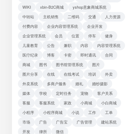
WIKI
xbin-B2C商城
yshop意象商城系统
中转站
主机销售
二维码
交通
人力资源
付费内容
企业内容管理系统
企业开发
企业管理系统
会员
位置
停车
健身
儿童教育
公告
兼职
内容
内容管理系统
医疗纪录
博客
卡密
即时通讯
合同
商城
图书
图书馆管理系统
图片
图片分享
在线
在线考试
培训
外卖
外卖系统
多商户服务
婚礼
婚纱摄影
媒体
学校
定时任务
宠物
客户关系
客服
客服系统
家政
小商城
小白商城
小程序
小程序商城
小说
工作
工单
市场
广告
广告宝
广告管理
建站系统
开发
律所
微信