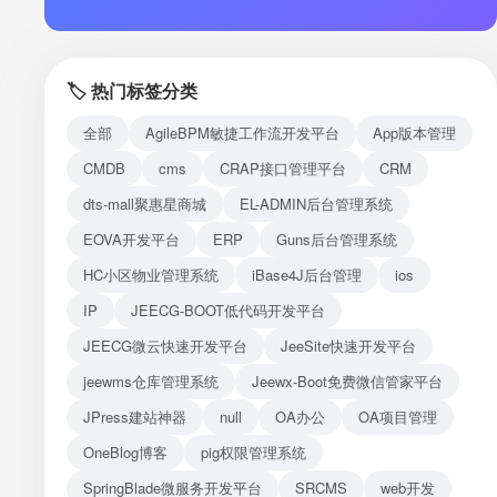
注册
登录
🏷️ 热门标签分类
接口测试
全部
AgileBPM敏捷工作流开发平台
App版本管理
CMDB
cms
CRAP接口管理平台
CRM
dts-mall聚惠星商城
EL-ADMIN后台管理系统
EOVA开发平台
ERP
Guns后台管理系统
HC小区物业管理系统
iBase4J后台管理
ios
IP
JEECG-BOOT低代码开发平台
JEECG微云快速开发平台
JeeSite快速开发平台
jeewms仓库管理系统
Jeewx-Boot免费微信管家平台
JPress建站神器
null
OA办公
OA项目管理
OneBlog博客
pig权限管理系统
SpringBlade微服务开发平台
SRCMS
web开发