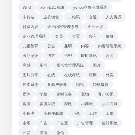
WIKI
xbin-B2C商城
yshop意象商城系统
中转站
主机销售
二维码
交通
人力资源
付费内容
企业内容管理系统
企业开发
企业管理系统
会员
位置
停车
健身
儿童教育
公告
兼职
内容
内容管理系统
医疗纪录
博客
卡密
即时通讯
合同
商城
图书
图书馆管理系统
图片
图片分享
在线
在线考试
培训
外卖
外卖系统
多商户服务
婚礼
婚纱摄影
媒体
学校
定时任务
宠物
客户关系
客服
客服系统
家政
小商城
小白商城
小程序
小程序商城
小说
工作
工单
市场
广告
广告宝
广告管理
建站系统
开发
律所
微信