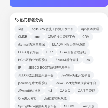
注册
登录
🏷️ 热门标签分类
接口测试
全部
AgileBPM敏捷工作流开发平台
App版本管理
CMDB
cms
CRAP接口管理平台
CRM
dts-mall聚惠星商城
EL-ADMIN后台管理系统
EOVA开发平台
ERP
Guns后台管理系统
HC小区物业管理系统
iBase4J后台管理
ios
IP
JEECG-BOOT低代码开发平台
JEECG微云快速开发平台
JeeSite快速开发平台
jeewms仓库管理系统
Jeewx-Boot免费微信管家平台
JPress建站神器
null
OA办公
OA项目管理
OneBlog博客
pig权限管理系统
SpringBlade微服务开发平台
SRCMS
web开发