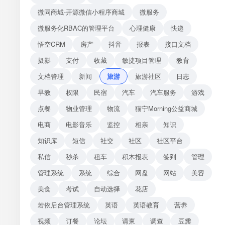
微同商城-开源微信小程序商城
微服务
微服务化RBAC的管理平台
心理健康
快递
悟空CRM
房产
抖音
报表
接口文档
摄影
支付
收藏
敏捷项目管理
教育
文档管理
新闻
旅游
旅游社区
日志
早教
权限
民宿
汽车
汽车服务
游戏
点餐
物业管理
物流
猫宁Morning公益商城
电商
电影音乐
监控
相亲
知识
知识库
短信
社交
社区
社区平台
私信
秒杀
租车
积木报表
签到
管理
管理系统
系统
综合
网盘
网站
美容
美食
考试
自动选择
花店
若依后台管理系统
英语
英语教育
营养
视频
订餐
论坛
请柬
调查
豆瓣