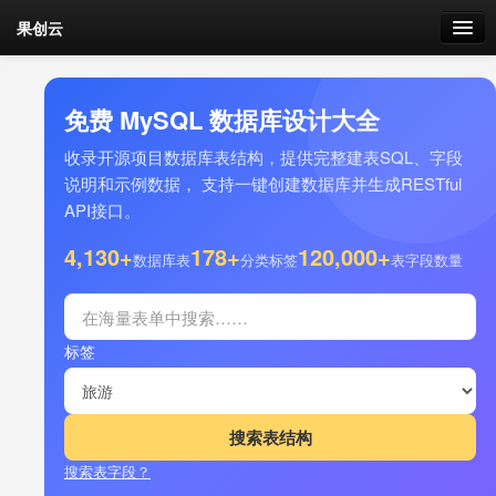
果创云
数据表单
免费 MySQL 数据库设计大全
API接口
收录开源项目数据库表结构，提供完整建表SQL、字段
说明和示例数据， 支持一键创建数据库并生成RESTful
云存储
API接口。
流量
4,130+
178+
120,000+
剩余接口流量
数据库表
分类标签
表字段数量
我的
标签
套餐
加流量
搜索表字段？