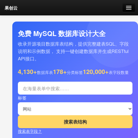
果创云
数据表单
免费 MySQL 数据库设计大全
API接口
收录开源项目数据库表结构，提供完整建表SQL、字段
说明和示例数据， 支持一键创建数据库并生成RESTful
云存储
API接口。
流量
4,130+
178+
120,000+
剩余接口流量
数据库表
分类标签
表字段数量
我的
标签
套餐
加流量
搜索表字段？