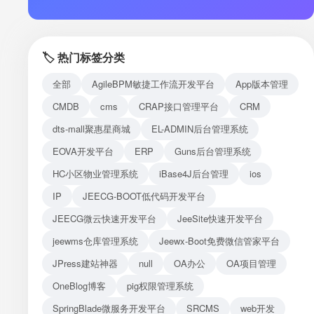
注册
登录
🏷️ 热门标签分类
接口测试
全部
AgileBPM敏捷工作流开发平台
App版本管理
CMDB
cms
CRAP接口管理平台
CRM
dts-mall聚惠星商城
EL-ADMIN后台管理系统
EOVA开发平台
ERP
Guns后台管理系统
HC小区物业管理系统
iBase4J后台管理
ios
IP
JEECG-BOOT低代码开发平台
JEECG微云快速开发平台
JeeSite快速开发平台
jeewms仓库管理系统
Jeewx-Boot免费微信管家平台
JPress建站神器
null
OA办公
OA项目管理
OneBlog博客
pig权限管理系统
SpringBlade微服务开发平台
SRCMS
web开发