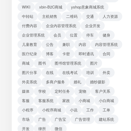
WIKI
xbin-B2C商城
yshop意象商城系统
中转站
主机销售
二维码
交通
人力资源
付费内容
企业内容管理系统
企业开发
企业管理系统
会员
位置
停车
健身
儿童教育
公告
兼职
内容
内容管理系统
医疗纪录
博客
卡密
即时通讯
合同
商城
图书
图书馆管理系统
图片
图片分享
在线
在线考试
培训
外卖
外卖系统
多商户服务
婚礼
婚纱摄影
媒体
学校
定时任务
宠物
客户关系
客服
客服系统
家政
小商城
小白商城
小程序
小程序商城
小说
工作
工单
市场
广告
广告宝
广告管理
建站系统
开发
律所
微信