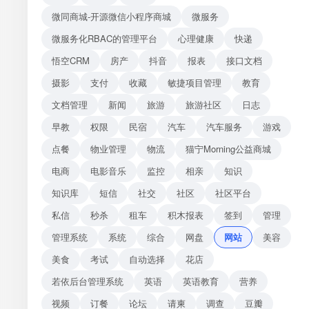
微同商城-开源微信小程序商城
微服务
微服务化RBAC的管理平台
心理健康
快递
悟空CRM
房产
抖音
报表
接口文档
摄影
支付
收藏
敏捷项目管理
教育
文档管理
新闻
旅游
旅游社区
日志
早教
权限
民宿
汽车
汽车服务
游戏
点餐
物业管理
物流
猫宁Morning公益商城
电商
电影音乐
监控
相亲
知识
知识库
短信
社交
社区
社区平台
私信
秒杀
租车
积木报表
签到
管理
管理系统
系统
综合
网盘
网站
美容
美食
考试
自动选择
花店
若依后台管理系统
英语
英语教育
营养
视频
订餐
论坛
请柬
调查
豆瓣